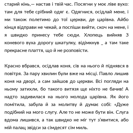
старий кінь,— настав і твій час. Посягни у моє ліве вухо:
там для тебе срібний одяг є. Одягнися, осідлай мене, і
ми також полетимо до тої церкви, де царівна. Айбо
кінця відправи не чекай, а поспіши вийти, скоч на мене, і
я швидко принесу тебе сюди. Хлопець вийняв З
коневого вуха дорогу шкатулку, відімкнув _ а там таке
прекрасне плаття, що й не розповісти.
Красно вбрався, осідлав коня, сів на нього й піднявся в
повітря. За пару хвилин були вже на місці. Павло лишив
коня на дворі, а сам зайшов до церкви. Всі погляди на
ньому затихли, бо такого витязя ще ніхто не бачив! А
надто задивилася на нього молода царівна. Як його
помітила, забула й за молитву й думає собі: «Дуже
подібний на мого слугу. Але то не може бути він. Слуга
вдома лишився, а так швидко не міг тут з’явитися, або
мій палац звідси за сімдесят сім миль.