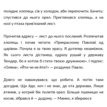
полуднє хлопець сів у холодок, аби перепочити. Бачить:
спустився до нього орел. Приглянувся хлопець, а на
нозі у птаха прив’язаний лист.
Прочитав адресу — лист до нього посланий. Розпечатав
хлопець і почав читати: «Прекрасному Павлові од
царівни. Почула я за твою красу. Я дотепер незаміжня.
Як сього листа дістанеш, одразу рушай у державу
Тюндер, бо я хотіла б стати твоєю дружиною». І підпис:
«Олена». «Йти чи не йти?» — роздумує Павло.
Довго не наважувався, що робити. А потім таки
досудив, Що йде, хоч і не знає, де ота держава. Лише
втямив, у котрий бік полетів орел. Більше пшеницю не
косив, зібрався й — додому. — Мамко, я збираюся