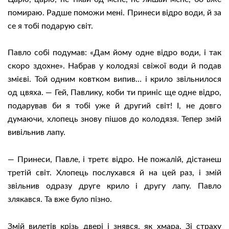
помираю. Радше поможи мені. Принеси відро води, й за
се я тобі подарую світ.
Павло собі подумав: «Дам йому одне відро води, і так
скоро здохне». Набрав у колодязі свіжої води й подав
змієві. Той одним ковтком випив… і крило звільнилося
од цвяха. — Гей, Павлику, коби ти приніс ще одне відро,
подарував би я тобі уже й другий світ! І, не довго
думаючи, хлопець знову пішов до колодязя. Тепер змій
вивільнив лапу.
— Принеси, Павле, і третє відро. Не пожалій, дістанеш
третій світ. Хлопець послухався й на цей раз, і змій
звільнив одразу друге крило і другу лапу. Павло
злякався. Та вже було пізно.
Змій вилетів крізь двері і знявся, як хмара. Зі страху