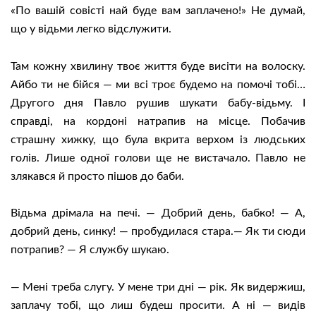
«По вашій совісті най буде вам заплачено!» Не думай,
що у відьми легко відслужити.
Там кожну хвилину твоє життя буде висіти на волоску.
Айбо ти не бійся — ми всі троє будемо на помочі тобі…
Другого дня Павло рушив шукати бабу-відьму. І
справді, на кордоні натрапив на місце. Побачив
страшну хижку, що була вкрита верхом із людських
голів. Лише одної голови ще не вистачало. Павло не
злякався й просто пішов до баби.
Відьма дрімала на печі. — Добрий день, бабко! — А,
добрий день, синку! — пробудилася стара.— Як ти сюди
потрапив? — Я службу шукаю.
— Мені треба слугу. У мене три дні — рік. Як видержиш,
заплачу тобі, що лиш будеш просити. А ні — видів