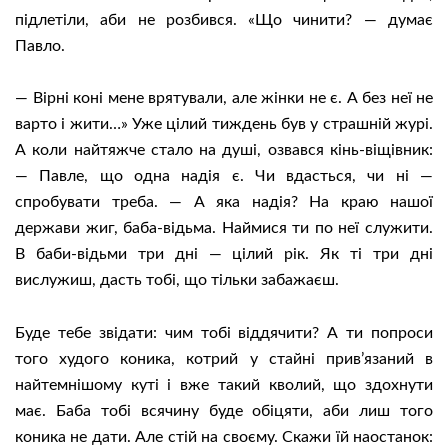
підлетіли, аби не розбився. «Що чинити? — думає
Павло.
— Вірні коні мене врятували, але жінки не є. А без неї не
варто і жити…» Уже цілий тиждень був у страшній журі.
А коли найтяжче стало на душі, озвався кінь-віщівник:
— Павле, що одна надія є. Чи вдасться, чи ні —
спробувати треба. — А яка надія? На краю нашої
держави жиг, баба-відьма. Наймися ти по неї служити.
В баби-відьми три дні — цілий рік. Як ті три дні
вислужиш, дасть тобі, що тільки забажаєш.
Буде тебе звідати: чим тобі віддячити? А ти попроси
того худого коника, котрий у стайні прив’язаний в
найтемнішому куті і вже такий кволий, що здохнути
має. Баба тобі всячину буде обіцяти, аби лиш того
коника не дати. Але стій на своєму. Скажи їй наостанок: