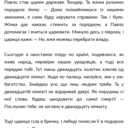
Павло став царем держави Тюндер. Та жінка розумно
порадила йому: — Доки познайомишся із нашими
законами, я сама буду керувати справами. Так і було.
Жінка дає накази, стежить за порядком, а Павло
допомагає і вчиться царювати. Минуло десь з півроку, і
цариця каже: — Но, вже можеш перебрати владу.
Сьогодні я наостанок поїду по країні, подивлюся, як
живє народ, перевірю наших урядовців, а тоді все
передам тобі. Тут маєш дванадцять золотих ключів од
дванадцяти кімнат. Ходи по палацу, милуйся, яке у нас
багатство. Знайдеш усе, що лиш людині треба. Та у
дванадцятій кімнаті не відкривай двері. Як порушиш сі
мої слова, будеш шкодувати до самої смерті! —
Послухаю тебе, не загляну в дванадцяту кімнату.
Тоді цариця сіла в бричку, і лебеді понесли її в подорож