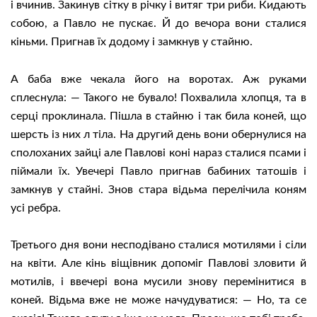
і вчинив. Закинув сітку в річку і витяг три риби. Кидають
собою, а Павло не пускає. Й до вечора вони сталися
кіньми. Пригнав їх додому і замкнув у стайню.
А баба вже чекала його на воротах. Аж руками
сплеснула: — Такого не бувало! Похвалила хлопця, та в
серці проклинала. Пішла в стайню і так била коней, що
шерсть із них л тіла. На другий день вони обернулися на
сполоханих зайці але Павлові коні нараз сталися псами і
піймали їх. Увечері Павло пригнав бабиних татошів і
замкнув у стайні. Знов стара відьма перелічила коням
усі ребра.
Третього дня вони несподівано сталися мотилями і сіли
на квіти. Але кінь віщівник допоміг Павлові зловити й
мотилів, і ввечері вона мусили знову перемінитися в
коней. Відьма вже не може начудуватися: — Но, та се