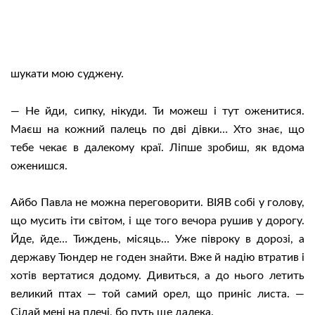
шукати мою суджену.
— Не йди, сипку, нікуди. Ти можеш і тут оженитися.
Маєш на кожний палець по дві дівки… Хто знає, що
тебе чекає в далекому краї. Ліпше зробиш, як вдома
оженишся.
Айбо Павла не можна переговорити. ВІЯВ собі у голову,
що мусить іти світом, і ще того вечора рушив у дорогу.
Йде, йде… Тиждень, місяць… Уже півроку в дорозі, а
державу Тюндер не годен знайти. Вже й надію втратив і
хотів вертатися додому. Дивиться, а до нього летить
великий птах — той самий орел, що приніс листа. —
Сідай мені на плечі, бо путь ще далека.