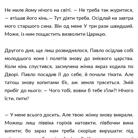
Не миле йому нічого на світі. — Не треба так журитися,
— втішав його кінь.— Тут діяти треба. Осідлай на завтра
мого старшого сина. Він од мене У три рази швидший.
Може, із ним пощастить визволити Царицю.
Другого дня, ще лиш розвиднялося, Павло осідлав собі
молодшого коня і полетів знову до змієвого царства.
Коли кінь спустився, засмучена жінка якраз ходила по
Дворі. Павло посадив її до себе, й почали тікати. Але
татош знову копитами б’є, аж земля трясеться. Змій
прибіг до нього: — Чого тобі, вовки б тебе з’їли?! Нічого
їсти, пити?
— У мене всього досить. Але твою жінку знову викрали.
Можеш лиш піввіка горіхів натовкти, півбочки вина
випити; бо зараз нам треба скоріше вирушати: під