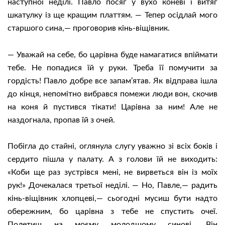
наступної неділі. Павло посяг у вухо коневі і витяг
шкатулку із ще кращим платтям. — Тепер осідлай мого
старшого сина,— проговорив кінь-віщівник.
— Уважай на себе, бо царівна буде намагатися впіймати
тебе. Не попадися їй у руки. Треба її помучити за
гордість! Павло добре все запам’ятав. Як відправа ішла
до кінця, непомітно вибрався помежи люди вон, скочив
на коня й пустився тікати! Царівна за ним! Але не
наздогнала, пропав їй з очей.
Побігла до стайні, оглянула слугу уважно зі всіх боків і
сердито пішла у палату. А з голови їй не виходить:
«Коби ще раз зустрівся мені, не вирветься він із моїх
рук!» Дочекалася третьої неділі. — Но, Павле,— радить
кінь-віщівник хлопцеві,— сьогодні мусиш бути надто
обережним, бо царівна з тебе не спустить очеї.
Полетиш на моєму молодшому синові. Він