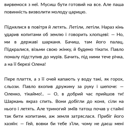
вирвемося з неї. Мусиш бути готовий на все. Але паша
повинність визволити молоду царицю.
Піднялися в повітря й летять. Летіли, летіли. Нараз кінь
ударив копитами об землю і говорить хлопцеві: — Но,
ми в державі шарканя. Бачиш, там його палац.
Підкралися, візьми свою жінку, й будемо тікати. Павло
помалу підступив до мурів. Бачить, під ними тече річка,
а на її березі Олена!
Пере плаття, а з її очей капають у воду такі, як горох,
сльози. Павло вхопив дружину за руку і шепоче: —
Оленко, тікаймо!.. — О, в добрий час прийшов ти!
Шаркань якраз спить. Вони добігли до коня, сіли на
нього і летять. Але триногий зміїв татош почав у стайні
так бити копитами, аж земля затряслася. Прибіг його
хазяїн: — Гей, вовки би тебе з’їли, чому не даєш мені