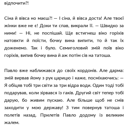
відпочити?!
Сіна й вівса но маєш?! — І сіна, й вівса доста! Але твоєї
жінки вже не є! Доки ти спав, викрали її. — Швидко за
ними! — Ні, не поспішай. Ще встигнеш віко горіхів
натовкти й поїсти, бочку вина випити, то й так їх
доженемо. Так і було. Семиголовий змій поїв віко
горіхів, випив бочку вина й аж потім сів на татоша.
Павло вже наближався до своїх кордонів. Але дарма:
змій вирвав йому з рук царицю і каже, посміхаючись: —
Я обіцяв тобі три світи за три відра води. Один тоді тобі
подарував, коли зірвався із гаків. Другий світ тепер тобі
дарую, бо живим пускаю. Але більше щоб не смів
заходити у мою державу! З тим повернув татоша і
полетів назад. Прилетів Павло додому із великим
жалем.