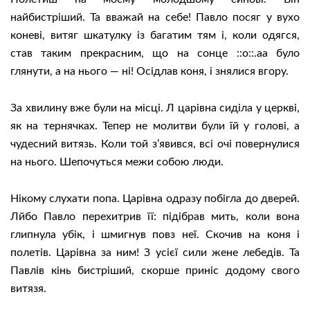
найбистріший. Та вважай на себе! Павло посяг у вухо
коневі, витяг шкатулку із багатим тям і, коли одягся,
став таким прекрасним, що на сонце ::о::.аа було
глянути, а на нього — ні! Осідлав коня, і знялися вгору.
За хвилину вже були на місці. Л царівна сиділа у церкві,
як на тернячках. Тепер не молитви були їй у голові, а
чудесний витязь. Коли той з’явився, всі очі повернулися
на нього. Шепочуться межи собою люди.
Нікому слухати попа. Царівна одразу побігла до дверей.
Лйбо Павло перехитрив її: підібрав мить, коли вона
глипнула убік, і шмигнув повз неї. Скочив на коня і
полетів. Царівна за ним! З усієї сили жене лебедів. Та
Павлів кінь бистріший, скорше приніс додому свого
витязя.