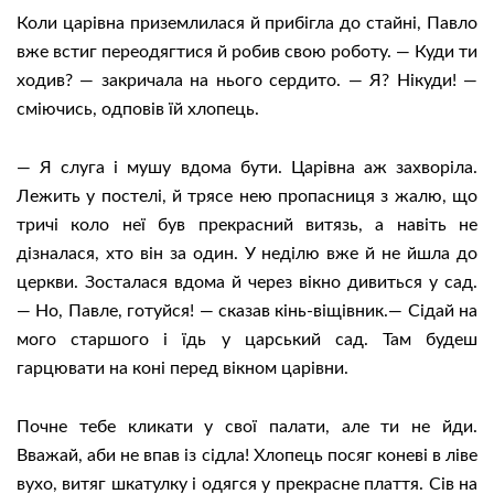
Коли царівна приземлилася й прибігла до стайні, Павло
вже встиг переодягтися й робив свою роботу. — Куди ти
ходив? — закричала на нього сердито. — Я? Нікуди! —
сміючись, одповів їй хлопець.
— Я слуга і мушу вдома бути. Царівна аж захворіла.
Лежить у постелі, й трясе нею пропасниця з жалю, що
тричі коло неї був прекрасний витязь, а навіть не
дізналася, хто він за один. У неділю вже й не йшла до
церкви. Зосталася вдома й через вікно дивиться у сад.
— Но, Павле, готуйся! — сказав кінь-віщівник.— Сідай на
мого старшого і їдь у царський сад. Там будеш
гарцювати на коні перед вікном царівни.
Почне тебе кликати у свої палати, але ти не йди.
Вважай, аби не впав із сідла! Хлопець посяг коневі в ліве
вухо, витяг шкатулку і одягся у прекрасне плаття. Сів на