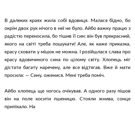
В далеких краях жила собі вдовиця. Малася бідно, бо
окрім двох рук нічого в неї не було. Айбо важку працю з
радістю переносила, бо тішив її син: він був прекрасний,
якого на світі треба пошукати! Але, як каже приказка,
красу сховати у мішок не можна.
І розійшлася слава про
красу вдовичиного сина по цілому світу. Хлопець міг
дістати багату наречену, але все відтягав. Вже й мати
просила: — Сину, оженися. Мені треба поміч.
Айбо хлопець ще чогось очікував. А одного разу пішов
він на поле косити пшеницю. Стояли жнива, сонце
припікало. На