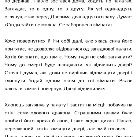
по державі. Павло зостався дома, ходить по палатах.
Заглядає, то в одну, то в другу. Як усі одинадцять
оглянув, став перед Дверима дванадцятого залу. Думає:
«Сюди зайти не можна. Се заборонена кімната».
Хоче повернутися й іти собі далі, але якась сила його
притягає, не дозволяє відірватися од загадкової палати.
Хотів би знати, що там є. Чому туди не сміє заглянути?
Чому до смерті буде шкодувати, як відчинить двері?
Стояв і думав, аж доки не вирішив відомкнути двері і
глипнути бодай одним оком до тої кімнати. Вклав
ключа в замок і повернув. Двері відчинилися.
Хлопець заглянув у палату і застиг на місці: побачив па
стіні семиголового дракона. Страшними гаками були
прибиті його крила й лапи, і вже ледве дихав. Павло,
переляканий, хотів замкнути двері, але змій озвався: —
Царю, царю, не тікай од мене, не лишай мене, бо вже