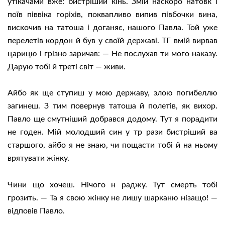
утікачами вже: бистріший кінь. Змій наскоро натовк і
поїв піввіка горіхів, поквапливо випив півбочки вина,
вискочив на татоша і доганяє, нашого Павла. Той уже
перелетів кордон й був у своїй державі. ТГ вмій вирвав
царицю і грізно заричав: — Не послухав ти мого наказу.
Дарую тобі й треті світ — живи.
Айбо як ще ступиш у мою державу, злою погибеллю
загинеш. З тим повернув татоша й полетів, як вихор.
Павло ще смутніший добрався додому. Тут я порадити
не годен. Мій молодший син у тр рази бистріший ва
старшого, айбо я не знаю, чи пощасти тобі й на ньому
врятувати жінку.
Чини що хочеш. Нічого н раджу. Тут смерть тобі
грозить. — Та я свою жінку не лишу шарканю нізащо! —
відповів Павло.