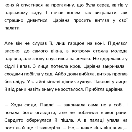
коня й спустився на прогалину, що була серед квітів у
царському саду. І почав конем так вигравати, аж
страшно дивитися. Царівна просить витязя у свої
палати.
Але він не слухав її, лиш гарцює на коні. Піднявся
високо, до самого вікна, в котрому стояла молода
царівна, але знову спустився на землю. Не вдержався у
сідлі і впав. З лиця потекла кров. Царівна закричала і
сходами побігла у сад. Айбо доки вибігла, витязь пропав
без сліду. У стайні кінь-віщівник хухнув Павлові у лице,
й від рани навіть знаку не зосталося. Прибігла царівна.
— Ходи сюди, Павле! — закричала сама не у собі. І
почала його оглядати, але не побачила ніякої рани.
Сердито обернулася й пішла. А в палаці упала на
постіль й ще гі захворіла. — Но,— каже кінь-віщівник,—