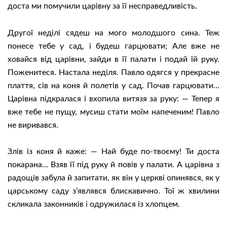
доста ми помучили царівну за її несправедливість.
Другої неділі сядеш на мого молодшого сина. Теж
понесе тебе у сад, і будеш гарцювати; Але вже не
ховайся від царівни, зайди в її палати і подай їй руку.
Поженитеся. Настала неділя. Павло одягся у прекрасне
плаття, сів на коня й полетів у сад. Почав гарцювати…
Царівна підкралася і вхопила витязя за руку: — Тепер я
вже тебе не пущу, мусиш стати моїм напеченим! Павло
не виривався.
Злів із коня й каже: — Най буде по-твоєму! Ти доста
покарана… Взяв її під руку й повів у палати. А царівна з
радощів забула й запитати, як він у церкві опинявся, як у
царському саду з’являвся блискавично. Тої ж хвилини
скликала законників і одружилася із хлопцем.