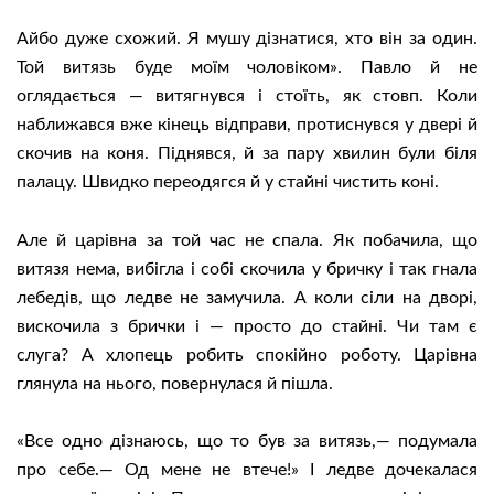
Айбо дуже схожий. Я мушу дізнатися, хто він за один.
Той витязь буде моїм чоловіком». Павло й не
оглядається — витягнувся і стоїть, як стовп. Коли
наближався вже кінець відправи, протиснувся у двері й
скочив на коня. Піднявся, й за пару хвилин були біля
палацу. Швидко переодягся й у стайні чистить коні.
Але й царівна за той час не спала. Як побачила, що
витязя нема, вибігла і собі скочила у бричку і так гнала
лебедів, що ледве не замучила. А коли сіли на дворі,
вискочила з брички і — просто до стайні. Чи там є
слуга? А хлопець робить спокійно роботу. Царівна
глянула на нього, повернулася й пішла.
«Все одно дізнаюсь, що то був за витязь,— подумала
про себе.— Од мене не втече!» І ледве дочекалася