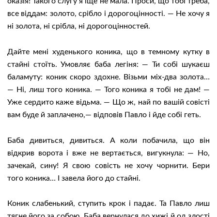
оказія! Такого слугу я іще не мала. Проси, що тобі треба,
все віддам: золото, срібло і дорогоцінності. — Не хочу я
ні золота, ні срібла, ні дорогоцінностей.
Дайте мені худенького коника, що в темному кутку в
стайні стоїть. Умовляє баба легіня: — Ти собі шукаєш
баламуту: коник скоро здохне. Візьми міх-два золота…
— Ні, лиш того коника. — Того коника я тобі не дам! —
Уже сердито каже відьма. — Що ж, най по вашій совісті
вам буде й заплачено,— відповів Павло і йде собі геть.
Баба дивиться, дивиться. А коли побачила, що він
відкрив ворота і вже не вертається, вигукнула: — Но,
зачекай, сину! Я свою совість не хочу чорнити. Бери
того коника… І завела його до стайні.
Коник слабенький, ступить крок і падає. Та Павло лиш
тягне його за собою. Баба вернулася до хижі й од злості