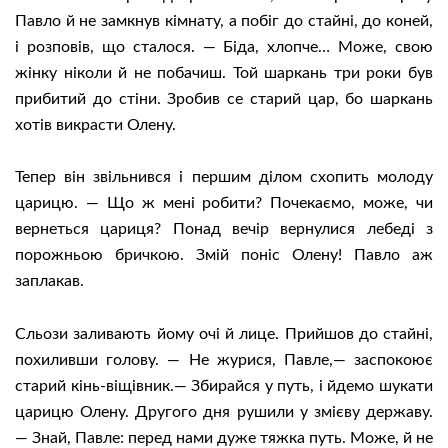
Павло й не замкнув кімнату, а побіг до стайні, до коней,
і розповів, що сталося. — Біда, хлопче… Може, свою
жінку ніколи й не побачиш. Той шаркань три роки був
прибитий до стіни. Зробив се старий цар, бо шаркань
хотів викрасти Олену.
Тепер він звільнився і першим ділом схопить молоду
царицю. — Що ж мені робити? Почекаємо, може, чи
вернеться цариця? Понад вечір вернулися лебеді з
порожньою бричкою. Змій поніс Олену! Павло аж
заплакав.
Сльози заливають йому очі й лице. Прийшов до стайні,
похиливши голову. — Не журися, Павле,— заспокоює
старий кінь-віщівник.— Збирайся у путь, і йдемо шукати
царицю Олену. Другого дня рушили у змієву державу.
— Знай, Павле: перед нами дуже тяжка путь. Може, й не