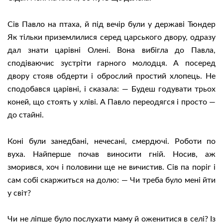
Сів Павло на птаха, й під вечір були у державі Тюндер
Як тільки приземлилися серед царського двору, одразу
дал знати царівні Олені. Вона вибігла до Павла,
сподіваючис зустріти гарного молодця. А посеред
двору стояв обдерти і оброслий простий хлопець. Не
сподобався царівні, і сказала: — Будеш годувати трьох
коней, що стоять у хліві. А Павло переодягся і просто —
до стайні.
Коні були занедбані, нечесані, смердючі. Роботи по
вуха. Найперше почав виносити гній. Носив, аж
зморився, хоч і половини ще не вичистив. Сів па поріг і
сам собі скаржиться на долю: — Чи треба було мені йти
у світ?
Чи не ліпше було послухати маму й оженитися в селі? Із