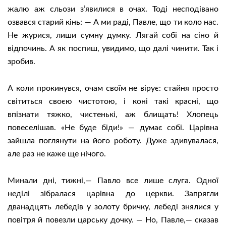
жалю аж сльози з’явилися в очах. Тоді несподівано
озвався старий кінь: — А ми раді, Павле, що ти коло нас.
Не журися, лиши сумну думку. Лягай собі на сіно й
відпочинь. А як поспиш, увидимо, що далі чинити. Так і
зробив.
А коли прокинувся, очам своїм не вірує: стайня просто
світиться своєю чистотою, і коні такі красні, що
впізнати тяжко, чистенькі, аж блищать! Хлопець
повеселішав. «Не буде біди!» — думає собі. Царівна
зайшла поглянути на його роботу. Дуже здивувалася,
але раз не каже ще нічого.
Минали дні, тижні,— Павло все лише слуга. Одної
неділі зібралася царівна до церкви. Запрягли
дванадцять лебедів у золоту бричку, лебеді знялися у
повітря й повезли царську дочку. — Но, Павле,— сказав