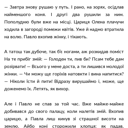
— Завтра знову рушаю у путь. І рано, на зорях, осідлав
найменшого коня. І другі два рушили за ним.
Пополудню були вже на місці. Цариця Олена плачучи
ходила в загороді помежи квітів. Уже й надмо втратила
на волю. Павло вхопив жінку, і тікають.
А татош так дубоче, так б’є ногами, аж розкидав поміст
На те прибіг змій: — Голоден ти, пив би? Псам тебе дам
розірвати! — Всього у мене доста, а ти лишився молодої
жінки. — Чи можу ще горіхів натовкти і вина напитися?
— Ніколи їсти й пити! Відразу вирушаймо і, може, ще
доженемо їх. Летять, як вихор.
Але і Павло не спав за той час. Вже майже-майже
добивався до свого палацу, коли налетів змій. Вхопив
царицю, а Павла лиш кинув зі страшної висоти на
землю. Айбо коні сторожили хлопця: як падав,