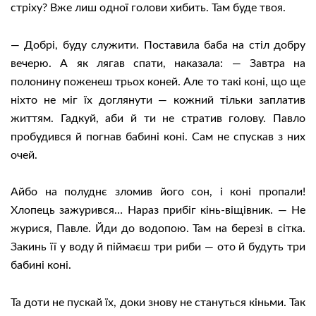
стріху? Вже лиш одної голови хибить. Там буде твоя.
— Добрі, буду служити. Поставила баба на стіл добру
вечерю. А як лягав спати, наказала: — Завтра на
полонину поженеш трьох коней. Але то такі коні, що ще
ніхто не міг їх доглянути — кожний тільки заплатив
життям. Гадкуй, аби й ти не стратив голову. Павло
пробудився й погнав бабині коні. Сам не спускав з них
очей.
Айбо на полуднє зломив його сон, і коні пропали!
Хлопець зажурився… Нараз прибіг кінь-віщівник. — Не
журися, Павле. Йди до водопою. Там на березі в сітка.
Закинь її у воду й піймаєш три риби — ото й будуть три
бабині коні.
Та доти не пускай їх, доки знову не стануться кіньми. Так