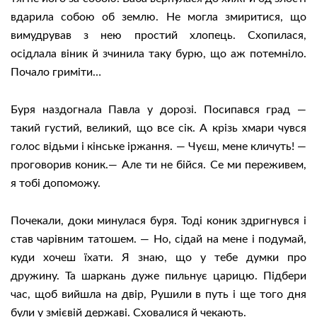
вдарила собою об землю. Не могла змиритися, що
вимудрував з нею простий хлопець. Схопилася,
осідлала віник й зчинила таку бурю, що аж потемніло.
Почало гриміти…
Буря наздогнала Павла у дорозі. Посипався град —
такий густий, великий, що все сік. А крізь хмари чувся
голос відьми і кінське іржання. — Чуєш, мене кличуть! —
проговорив коник.— Але ти не бійся. Се ми переживем,
я тобі допоможу.
Почекали, доки минулася буря. Тоді коник здригнувся і
став чарівним татошем. — Но, сідай на мене і подумай,
куди хочеш їхати. Я знаю, що у тебе думки про
дружину. Та шаркань дуже пильнує царицю. Підбери
час, щоб вийшла на двір, Рушили в путь і ще того дня
були у змієвій державі. Сховалися й чекають.