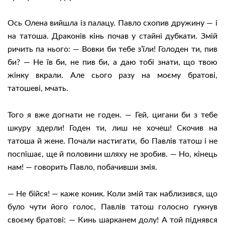
Ось Олена вийшла із палацу. Павло схопив дружину — і
на татоша. Драконів кінь почав у стайні дубкати. Змій
ричить па нього: — Вовки би тебе з’їли! Голоден ти, пив
би? — Не їв би, не пив би, а даю тобі знати, що твою
жінку вкрали. Але сього разу на моєму братові,
татошеві, мчать.
Того я вже догнати не годен. — Гей, цигани би з тебе
шкуру здерли! Годен ти, лиш не хочеш! Скочив на
татоша й жене. Почали настигати, бо Павлів татош і не
поспішає, ще й половини шляху не зробив. — Но, кінець
нам! — говорить Павло, побачивши змія.
— Не бійся! — каже коник. Коли змій так наблизився, що
було чути його голос, Павлів татош голосно гукнув
своєму братові: — Кинь шарканем долу! А той піднявся