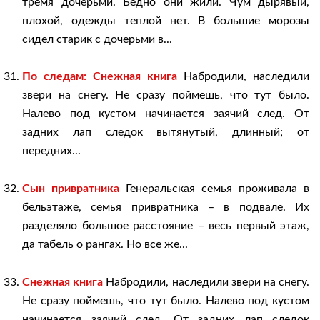
тремя дочерьми. Бедно они жили. Чум дырявый,
плохой, одежды теплой нет. В большие морозы
сидел старик с дочерьми в...
По следам: Снежная книга
Набродили, наследили
звери на снегу. Не сразу поймешь, что тут было.
Налево под кустом начинается заячий след. От
задних лап следок вытянутый, длинный; от
передних...
Сын привратника
Генеральская семья проживала в
бельэтаже, семья привратника – в подвале. Их
разделяло большое расстояние – весь первый этаж,
да табель о рангах. Но все же...
Снежная книга
Набродили, наследили звери на снегу.
Не сразу поймешь, что тут было. Налево под кустом
начинается заячий след. От задних лап следок