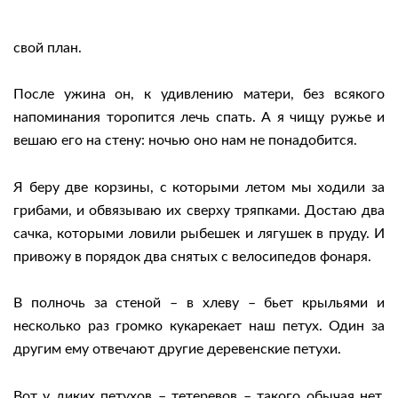
свой план.
После ужина он, к удивлению матери, без всякого
напоминания торопится лечь спать. А я чищу ружье и
вешаю его на стену: ночью оно нам не понадобится.
Я беру две корзины, с которыми летом мы ходили за
грибами, и обвязываю их сверху тряпками. Достаю два
сачка, которыми ловили рыбешек и лягушек в пруду. И
привожу в порядок два снятых с велосипедов фонаря.
В полночь за стеной – в хлеву – бьет крыльями и
несколько раз громко кукарекает наш петух. Один за
другим ему отвечают другие деревенские петухи.
Вот у диких петухов – тетеревов – такого обычая нет.