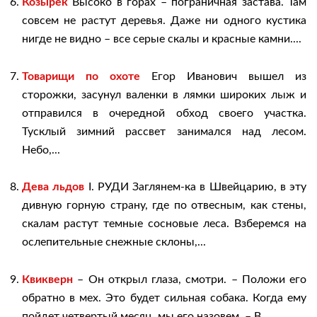
Козырек
Высоко в горах – пограничная застава. Там
совсем не растут деревья. Даже ни одного кустика
нигде не видно – все серые скалы и красные камни....
Товарищи по охоте
Егор Иванович вышел из
сторожки, засунул валенки в лямки широких лыж и
отправился в очередной обход своего участка.
Тусклый зимний рассвет занимался над лесом.
Небо,...
Дева льдов
I. РУДИ Заглянем-ка в Швейцарию, в эту
дивную горную страну, где по отвесным, как стены,
скалам растут темные сосновые леса. Взберемся на
ослепительные снежные склоны,...
Квикверн
– Он открыл глаза, смотри. – Положи его
обратно в мех. Это будет сильная собака. Когда ему
пойдет четвертый месяц, мы его назовем. – В...