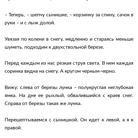
– Теперь, – шепчу сынишке, – корзинку за спину, сачок в
руки – и с лыж долой.
Увязая по колени в снегу, медленно и стараясь меньше
шуметь, подходим к двухствольной березе.
Перед каждым из нас резкая струя света. В нем каждая
соринка видна на снегу. А кругом черным-черно.
Вижу: слева от березы лунка – полукруглая неглубокая
ямка. На дне ее рыхлый, обвалившийся с краев снег.
Справа от березы такая же лунка.
Перешептываемся с сынишкой. Он идет к левой, а я к
правой.