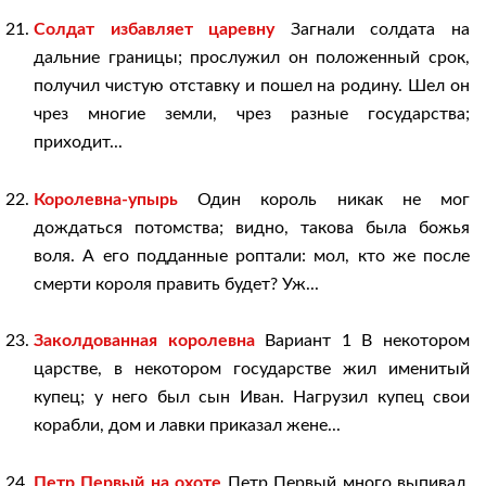
Солдат избавляет царевну
Загнали солдата на
дальние границы; прослужил он положенный срок,
получил чистую отставку и пошел на родину. Шел он
чрез многие земли, чрез разные государства;
приходит...
Королевна-упырь
Один король никак не мог
дождаться потомства; видно, такова была божья
воля. А его подданные роптали: мол, кто же после
смерти короля править будет? Уж...
Заколдованная королевна
Вариант 1 В некотором
царстве, в некотором государстве жил именитый
купец; у него был сын Иван. Нагрузил купец свои
корабли, дом и лавки приказал жене...
Петр Первый на охоте
Петр Первый много выпивал,