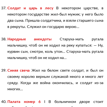
Солдат и царь в лесу
В некотором царстве, в
некотором государстве жил-был мужик; у него было
два сына. Пришла солдатчина, и взяли старшего сына
в рекруты. Служил он государю верою...
Народные анекдоты
Старуха-мать ругала
мальчишку, чтоб он не ходил на реку купаться: — Ну,
курвин сын, смотри, коль утон… Старуха-мать ругала
мальчишку, чтоб он не ходил на...
Синяя свеча
Жил на белом свете солдат, и был он
своему королю верным служакой много и много лет
сряду. Когда же война окончилась, и солдат из-за
многих...
Палата номер 6
I В больничном дворе стоит