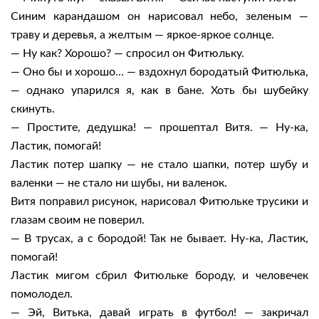
Синим карандашом он нарисовал небо, зеленым —
траву и деревья, а желтым — яркое-яркое солнце.
— Ну как? Хорошо? — спросил он Фитюльку.
— Оно бы и хорошо… — вздохнул бородатый Фитюлька,
— однако упарился я, как в бане. Хоть бы шубейку
скинуть.
— Простите, дедушка! — прошептал Витя. — Ну-ка,
Ластик, помогай!
Ластик потер шапку — не стало шапки, потер шубу и
валенки — не стало ни шубы, ни валенок.
Витя поправил рисунок, нарисовал Фитюльке трусики и
глазам своим не поверил.
— В трусах, а с бородой! Так не бывает. Ну-ка, Ластик,
помогай!
Ластик мигом сбрил Фитюльке бороду, и человечек
помолодел.
— Эй, Витька, давай играть в футбол! — закричал