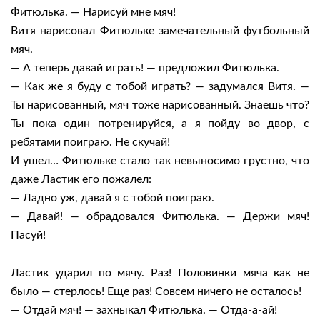
Фитюлька. — Нарисуй мне мяч!
Витя нарисовал Фитюльке замечательный футбольный
мяч.
— А теперь давай играть! — предложил Фитюлька.
— Как же я буду с тобой играть? — задумался Витя. —
Ты нарисованный, мяч тоже нарисованный. Знаешь что?
Ты пока один потренируйся, а я пойду во двор, с
ребятами поиграю. Не скучай!
И ушел… Фитюльке стало так невыносимо грустно, что
даже Ластик его пожалел:
— Ладно уж, давай я с тобой поиграю.
— Давай! — обрадовался Фитюлька. — Держи мяч!
Пасуй!
Ластик ударил по мячу. Раз! Половинки мяча как не
было — стерлось! Еще раз! Совсем ничего не осталось!
— Отдай мяч! — захныкал Фитюлька. — Отда-а-ай!