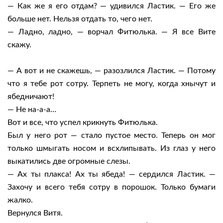
— Как же я его отдам? — удивился Ластик. — Его же
больше нет. Нельзя отдать то, чего нет.
— Ладно, ладно, — ворчал Фитюлька. — Я все Вите
скажу.
— А вот и не скажешь, — разозлился Ластик. — Потому
что я тебе рот сотру. Терпеть не могу, когда хнычут и
ябедничают!
— Не на-а-а…
Вот и все, что успел крикнуть Фитюлька.
Был у него рот — стало пустое место. Теперь он мог
только шмыгать носом и всхлипывать. Из глаз у него
выкатились две огромные слезы.
— Ах ты плакса! Ах ты ябеда! — сердился Ластик. —
Захочу и всего тебя сотру в порошок. Только бумаги
жалко.
Вернулся Витя.