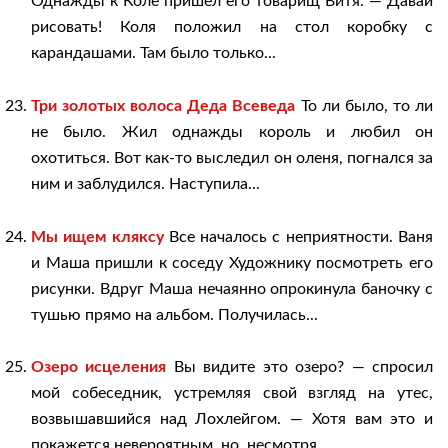
Однажды к Коле пришел его товарищ Витя. — Давай
рисовать! Коля положил на стол коробку с
карандашами. Там было только...
Три золотых волоса Деда Всеведа
То ли было, то ли
не было. Жил однажды король и любил он
охотиться. Вот как-то выследил он оленя, погнался за
ним и заблудился. Наступила...
Мы ищем кляксу
Все началось с неприятности. Ваня
и Маша пришли к соседу Художнику посмотреть его
рисунки. Вдруг Маша не­чаянно опрокинула баночку с
тушью прямо на альбом. По­лучилась...
Озеро исцеления
Вы видите это озеро? — спросил
мой собеседник, устремляя свой взгляд на утес,
возвышавшийся над Лохлейгом. — Хотя вам это и
покажется невероятным, но, несмотря...