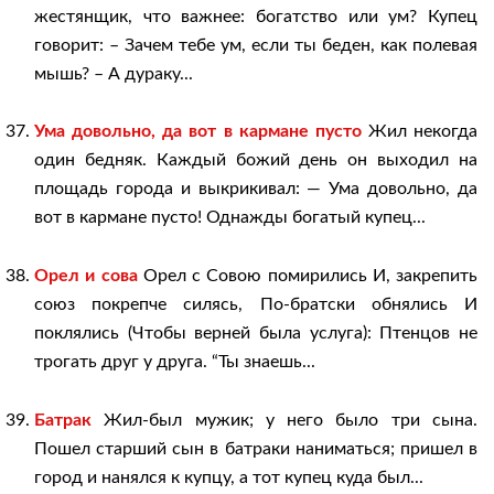
жестянщик, что важнее: богатство или ум? Купец
говорит: – Зачем тебе ум, если ты беден, как полевая
мышь? – А дураку...
Ума довольно, да вот в кармане пусто
Жил некогда
один бедняк. Каждый божий день он выходил на
площадь города и выкрикивал: — Ума довольно, да
вот в кармане пусто! Однажды богатый купец...
Орел и сова
Орел с Совою помирились И, закрепить
союз покрепче силясь, По-братски обнялись И
поклялись (Чтобы верней была услуга): Птенцов не
трогать друг у друга. “Ты знаешь...
Батрак
Жил-был мужик; у него было три сына.
Пошел старший сын в батраки наниматься; пришел в
город и нанялся к купцу, а тот купец куда был...