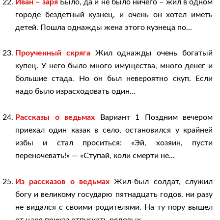
Иван – заря
Было, да и не было ничего – жил в одном
городе бездетный кузнец, и очень он хотел иметь
детей. Пошла однажды жена этого кузнеца по...
Проученный скряга
Жил однажды очень богатый
купец. У него было много имущества, много денег и
большие стада. Но он был невероятно скуп. Если
надо было израсходовать один...
Рассказы о ведьмах
Вариант 1 Поздним вечером
приехал один казак в село, остановился у крайней
избы и стал проситься: «Эй, хозяин, пусти
переночевать!» — «Ступай, коли смерти не...
Из рассказов о ведьмах
Жил-был солдат, служил
богу и великому государю пятнадцать годов, ни разу
не видался с своими родителями. На ту пору вышел
от царя приказ отпускать рядовых...