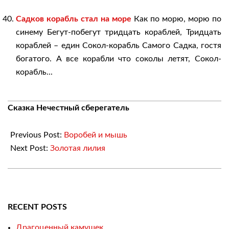
Садков корабль стал на море
Как по морю, морю по
синему Бегут-побегут тридцать кораблей, Тридцать
кораблей – един Сокол-корабль Самого Садка, гостя
богатого. А все корабли что соколы летят, Сокол-
корабль...
2018-
Сказка Нечестный сберегатель
03-
24
Previous Post:
Воробей и мышь
Next Post:
Золотая лилия
RECENT POSTS
Драгоценный камушек