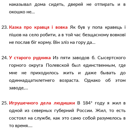
наказывал дома сидеть, дверей не отпирать и в
окошко не...
Казка про кравця i вовка
Як був у попа кравець і
пішов на село робити, а в той час безщасному вовкові
не послав біг корму. Він зліз на гору да...
У старого рудника
Из пяти заводов б. Сысертского
горного округа Полевской был единственным, где
мне не приходилось жить и даже бывать до
одиннадцатилетнего возраста. Однако об этом
заводе,...
Игрушечного дела людишки
В 184* году я жил в
одной из северных губерний России. Жил, то есть
состоял на службе, как это само собой разумелось в
то время....