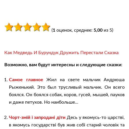
(
1
оценок, среднее:
5,00
из 5)
Как Медведь И Бурундук Дружить Перестали Сказка
Возможно, вам будут интересны и следующие сказки
:
Самое главное
Жил на свете мальчик Андрюша
Рыженький. Это был трусливый мальчик. Он всего
боялся. Он боялся собак, коров, гусей, мышей, пауков
и даже петухов. Но наибольше...
Чорт-змій і запродані діти
Десь у якомусь-то царстві,
в якомусь государстві був жив собі старий чоловік та