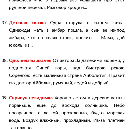
привелось мне в первый раз услышать про этот
рудяной перевал. Разговор вроде и...
Детская сказка
Одна старуха с сыном жила.
Однажды мать в амбар пошла, а сын ее из-под
амбара, что на сваях стоит, просит: — Мама, дай
юколы из...
Одолеем Бармалея
От автора За далекими морями, у
подножия Синей горы, над быстрою рекою
Соренгою, есть маленькая страна Айболития. Правит
ею доктор Айболит, румяный, седой и добрый....
Скрипун-невидимка
Хорошо летом в деревне встать
пораньше, еще до восхода солнышка. Небо
прозрачное, с легкой прозеленью, будто морская
вода. Воздух влажный, прохладный. Из-за плетней
так славно...