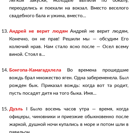
легкой закуски; молодые выпили по бокалу,
переоделись и поехали на вокзал. Вместо веселого
свадебного бала и ужина, вместо...
Андрей не верит людям
Андрей не верит людям,
Конечно, он не прав! Решили мы — обсудим Его
колючий нрав. Нам стало ясно после — Осел всему
виной. Стоял в...
Бонгопа-Камагадхлела
Во времена прошедшие
вождь брал множество яген. Одна забеременела. Был
рожден бык. Приказал вождь: когда вот та родит,
пусть посадят дитя на того быка. Имя...
Дуэль
I Было восемь часов утра — время, когда
офицеры, чиновники и приезжие обыкновенно после
жаркой, душной ночи купались в море и потом шли в
павильон...