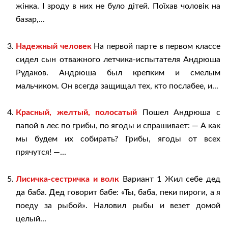
жінка. І зроду в них не було дітей. Поїхав чоловік на
базар,...
Надежный человек
На первой парте в первом классе
сидел сын отважного летчика-испытателя Андрюша
Рудаков. Андрюша был крепким и смелым
мальчиком. Он всегда защищал тех, кто послабее, и...
Красный, желтый, полосатый
Пошел Андрюша с
папой в лес по грибы, по ягоды и спрашивает: — А как
мы будем их собирать? Грибы, ягоды от всех
прячутся! —...
Лисичка-сестричка и волк
Вариант 1 Жил себе дед
да баба. Дед говорит бабе: «Ты, баба, пеки пироги, а я
поеду за рыбой». Наловил рыбы и везет домой
целый...