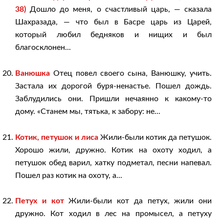
38)
Дошло до меня, о счастливый царь, — сказала
Шахразада, — что был в Басре царь из Царей,
который любил бедняков и нищих и был
благосклонен...
Ванюшка
Отец повел своего сына, Ванюшку, учить.
Застала их дорогой буря-ненастье. Пошел дождь.
Заблудились они. Пришли нечаянно к какому-то
дому. «Станем мы, тятька, к забору: не...
Котик, петушок и лиса
Жили-были котик да петушок.
Хорошо жили, дружно. Котик на охоту ходил, а
петушок обед варил, хатку подметал, песни напевал.
Пошел раз котик на охоту, а...
Петух и кот
Жили-были кот да петух, жили они
дружно. Кот ходил в лес на промысел, а петуху