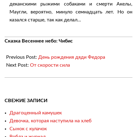
деканскими рыжими собаками и смерти Акелы,
Маугли, вероятно, минуло семнадцать лет. Но он
казался старше, так как делал...
2018-
Сказка Весеннее небо: Чибис
03-
24
Previous Post:
День рождения дяди Федора
Next Post:
От скорости сила
СВЕЖИЕ ЗАПИСИ
Драгоценный камушек
Девочка, которая наступила на хлеб
Сынок с кулачок
Вобла и журнал