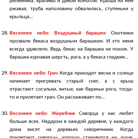
репейника, крапивы и дикой конопли. Крыша на нем
ржавая, труба наполовину обвалилась, ступеньки у
крыльца...
Весеннее небо: Воздушный барашек
Охотники
прозвали бекаса воздушным барашком. И это меня
всегда удивляло. Ведь бекас на барашка не похож. У
барашка курчавая шерсть, рога, а у бекаса гладкие...
Весеннее небо: Грач
Когда приходит весна и солнце
начинает пригревать старый снег, а с крыш
отрастают сосульки, витые, как бараньи рога, тогда-
то и прилетает грач. Он расхаживает по...
Весеннее небо: Жеребчик
Скворца у нас любят
больше всех. Недаром в каждой деревне, у каждого
дома висят на деревьях скворечники. Когда
прилетают скворцы, хорошо становится на душе.