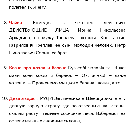
полетели». Я ему...
Чайка
Комедия в четырех действиях
ДЕЙСТВУЮЩИЕ ЛИЦА Ирина Николаевна
Аркадина, по мужу Треплева, актриса. Константин
Гаврилович Треплев, ее сын, молодой человек. Петр
Николаевич Сорин, ее брат....
Казка про козла и барана
Був собі чоловік та жінка;
мали вони козла й барана. — Ох, жінко! — каже
чоловік. — Проженемо ми цього барана і козла, а то...
Дева льдов
I. РУДИ Заглянем-ка в Швейцарию, в эту
дивную горную страну, где по отвесным, как стены,
скалам растут темные сосновые леса. Взберемся на
ослепительные снежные склоны,...