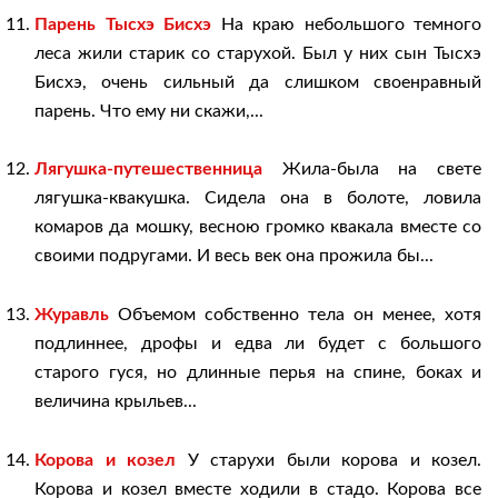
Парень Тысхэ Бисхэ
На краю небольшого темного
леса жили старик со старухой. Был у них сын Тысхэ
Бисхэ, очень сильный да слишком своенравный
парень. Что ему ни скажи,...
Лягушка-путешественница
Жила-была на свете
лягушка-квакушка. Сидела она в болоте, ловила
комаров да мошку, весною громко квакала вместе со
своими подругами. И весь век она прожила бы...
Журавль
Объемом собственно тела он менее, хотя
подлиннее, дрофы и едва ли будет с большого
старого гуся, но длинные перья на спине, боках и
величина крыльев...
Корова и козел
У старухи были корова и козел.
Корова и козел вместе ходили в стадо. Корова все