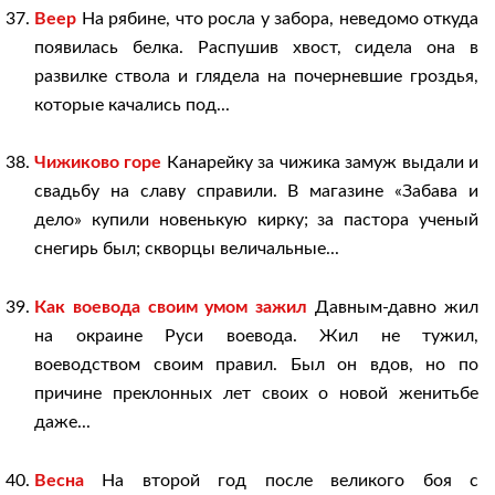
Веер
На рябине, что росла у забора, неведомо откуда
появилась белка. Распушив хвост, сидела она в
развилке ствола и глядела на почерневшие гроздья,
которые качались под...
Чижиково горе
Канарейку за чижика замуж выдали и
свадьбу на славу справили. В магазине «Забава и
дело» купили новенькую кирку; за пастора ученый
снегирь был; скворцы величальные...
Как воевода своим умом зажил
Давным-давно жил
на окраине Руси воевода. Жил не тужил,
воеводством своим правил. Был он вдов, но по
причине преклонных лет своих о новой женитьбе
даже...
Весна
На второй год после великого боя с