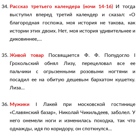
Рассказ третьего календера (ночи 14-16)
И тогда
выступил вперед третий календер и сказал: «О
благородная госпожа, моя история не такова, как
истории этих двоих. Нет, моя история удивительнее и
диковиннее,...
Живой товар
Посвящается Ф. Ф. Попудогло I
Грохольский обнял Лизу, перецеловал все ее
пальчики с огрызенными розовыми ногтями и
посадил ее на обитую дешевым бархатом кушетку.
Лиза...
Мужики
I Лакей при московской гостинице
«Славянский базар», Николай Чикильдеев, заболел. У
него онемели ноги и изменилась походка, так что
однажды, идя по коридору, он споткнулся...