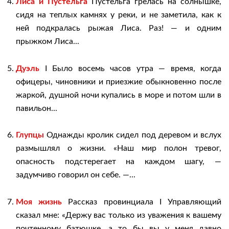
Лиса и Пустельга
Пустельга грелась на солнышке,
сидя на теплых камнях у реки, и не заметила, как к
ней подкралась рыжая Лиса. Раз! — и одним
прыжком Лиса...
Дуэль
I Было восемь часов утра — время, когда
офицеры, чиновники и приезжие обыкновенно после
жаркой, душной ночи купались в море и потом шли в
павильон...
Глупцы
Однажды кролик сидел под деревом и вслух
размышлял о жизни. «Наш мир полон тревог,
опасность подстерегает на каждом шагу, —
задумчиво говорил он себе. —...
Моя жизнь
Рассказ провинциала I Управляющий
сказал мне: «Держу вас только из уважения к вашему
почтенному батюшке, а то бы вы у меня давно