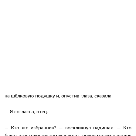
на шёлковую подушку и, опустив глаза, сказала:
— Я согласна, отец.
— Кто же избранник? — воскликнул падишах. — Кто
будет властелином земли и воды, повелителем народов