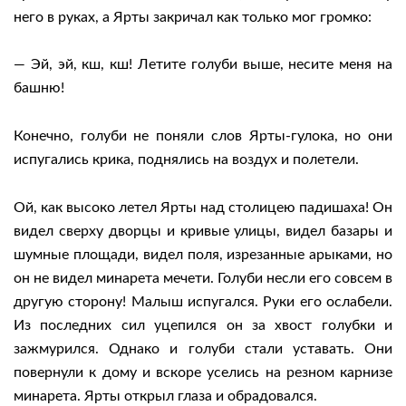
него в руках, а Ярты закричал как только мог громко:
— Эй, эй, кш, кш! Летите голуби выше, несите меня на
башню!
Конечно, голуби не поняли слов Ярты-гулока, но они
испугались крика, поднялись на воздух и полетели.
Ой, как высоко летел Ярты над столицею падишаха! Он
видел сверху дворцы и кривые улицы, видел базары и
шумные площади, видел поля, изрезанные арыками, но
он не видел минарета мечети. Голуби несли его совсем в
другую сторону! Малыш испугался. Руки его ослабели.
Из последних сил уцепился он за хвост голубки и
зажмурился. Однако и голуби стали уставать. Они
повернули к дому и вскоре уселись на резном карнизе
минарета. Ярты открыл глаза и обрадовался.