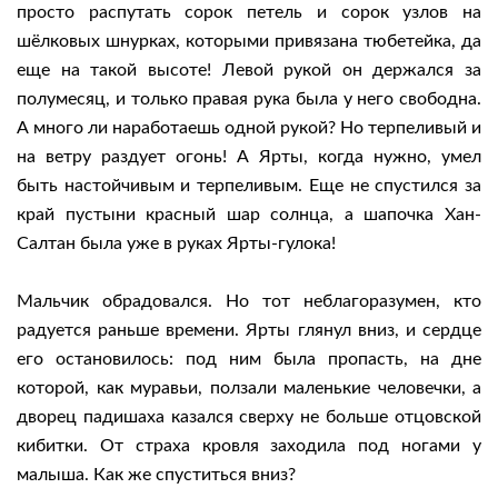
просто распутать сорок петель и сорок узлов на
шёлковых шнурках, которыми привязана тюбетейка, да
еще на такой высоте! Левой рукой он держался за
полумесяц, и только правая рука была у него свободна.
А много ли наработаешь одной рукой? Но терпеливый и
на ветру раздует огонь! А Ярты, когда нужно, умел
быть настойчивым и терпеливым. Еще не спустился за
край пустыни красный шар солнца, а шапочка Хан-
Салтан была уже в руках Ярты-гулока!
Мальчик обрадовался. Но тот неблагоразумен, кто
радуется раньше времени. Ярты глянул вниз, и сердце
его остановилось: под ним была пропасть, на дне
которой, как муравьи, ползали маленькие человечки, а
дворец падишаха казался сверху не больше отцовской
кибитки. От страха кровля заходила под ногами у
малыша. Как же спуститься вниз?