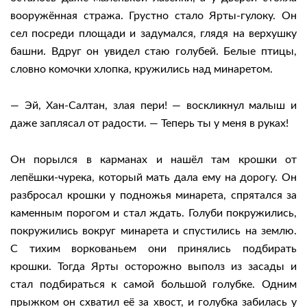
вооружённая стража. Грустно стало Ярты-гулоку. Он
сел посреди площади и задумался, глядя на верхушку
башни. Вдруг он увидел стаю голубей. Белые птицы,
словно комочки хлопка, кружились над минаретом.
— Эй, Хан-Салтан, злая пери! — воскликнул малыш и
даже заплясал от радости. — Теперь ты у меня в руках!
Он порылся в карманах и нашёл там крошки от
лепёшки-чурека, который мать дала ему на дорогу. Он
разбросал крошки у подножья минарета, спрятался за
каменным порогом и стал ждать. Голуби покружились,
покружились вокруг минарета и спустились на землю.
С тихим воркованьем они принялись подбирать
крошки. Тогда Ярты осторожно выполз из засады и
стал подбираться к самой большой голубке. Одним
прыжком он схватил её за хвост, и голубка забилась у