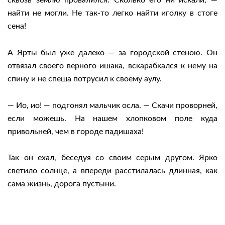
сквозь землю провалился. Сколько его ни искали, —
найти не могли. Не так-то легко найти иголку в стоге
сена!
А Ярты был уже далеко — за городской стеною. Он
отвязал своего верного ишака, вскарабкался к нему на
спину и не спеша потрусил к своему аулу.
— Ио, ио! — подгонял мальчик осла. — Скачи проворней,
если можешь. На нашем хлопковом поле куда
привольней, чем в городе падишаха!
Так он ехал, беседуя со своим серым другом. Ярко
светило солнце, а впереди расстилалась длинная, как
сама жизнь, дорога пустыни.