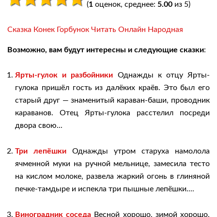
(
1
оценок, среднее:
5.00
из 5)
Сказка Конек Горбунок Читать Онлайн Народная
Возможно, вам будут интересны и следующие сказки
:
Ярты-гулок и разбойники
Однажды к отцу Ярты-
гулока пришёл гость из далёких краёв. Это был его
старый друг — знаменитый караван-баши, проводник
караванов. Отец Ярты-гулока расстелил посреди
двора свою...
Три лепёшки
Однажды утром старуха намолола
ячменной муки на ручной мельнице, замесила тесто
на кислом молоке, развела жаркий огонь в глиняной
печке-тамдыре и испекла три пышные лепёшки....
Виноградник соседа
Весной хорошо, зимой хорошо,