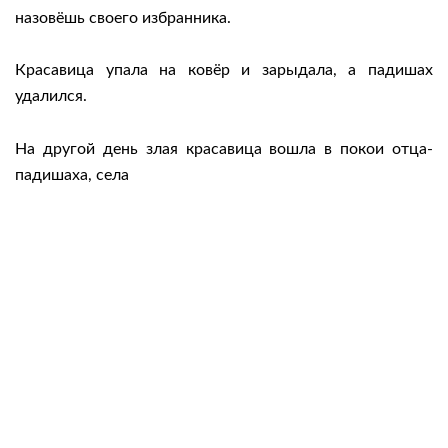
назовёшь своего избранника.
Красавица упала на ковёр и зарыдала, а падишах
удалился.
На другой день злая красавица вошла в покои отца-
падишаха, села