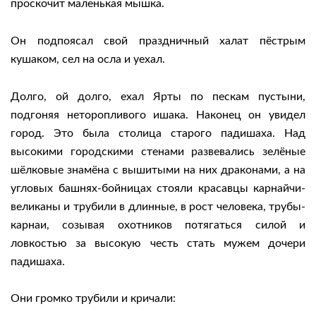
проскочит маленькая мышка.
Он подпоясал свой праздничный халат пёстрым
кушаком, сел на осла и уехал.
Долго, ой долго, ехал Ярты по пескам пустыни,
подгоняя неторопливого ишака. Наконец он увидел
город. Это была столица старого падишаха. Над
высокими городскими стенами развевались зелёные
шёлковые знамёна с вышитыми на них драконами, а на
угловых башнях-бойницах стояли красавцы карнайчи-
великаны и трубили в длинные, в рост человека, трубы-
карнаи, созывая охотников потягаться силой и
ловкостью за высокую честь стать мужем дочери
падишаха.
Они громко трубили и кричали: