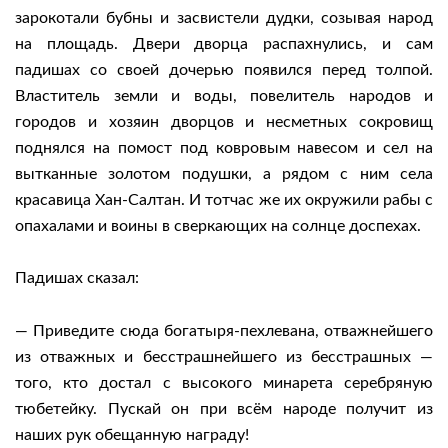
зарокотали бубны и засвистели дудки, созывая народ
на площадь. Двери дворца распахнулись, и сам
падишах со своей дочерью появился перед толпой.
Властитель земли и воды, повелитель народов и
городов и хозяин дворцов и несметных сокровищ
поднялся на помост под ковровым навесом и сел на
вытканные золотом подушки, а рядом с ним села
красавица Хан-Салтан. И тотчас же их окружили рабы с
опахалами и воины в сверкающих на солнце доспехах.
Падишах сказал:
— Приведите сюда богатыря-пехлевана, отважнейшего
из отважных и бесстрашнейшего из бесстрашных —
того, кто достал с высокого минарета серебряную
тюбетейку. Пускай он при всём народе получит из
наших рук обещанную награду!