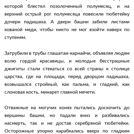
которой блестел позолоченный полумесяц, и на
верхний острый рог полумесяца повесили тюбетейку
дочери падишаха. А двери башни забили листами
кованой меди, чтобы никто не мог взойти наверх по
ступеням.
Затрубили в трубы глашатаи-карнайчи, объявляя людям
волю гордой красавицы, и молодые бесстрашные
джигиты стали стекаться со всей страны к столице
царства, где на площади, перед дворцом падишаха,
возвышался стройный, как пальма, и гладкий, как
слоновая кость, минарет главной мечети.
Отважные на могучих конях пытались доскочить до
вершины башни, но падали вниз и разбивались
насмерть, так и не достав серебряной тюбетейки.
Осторожные упорно карабкались вверх по гладким