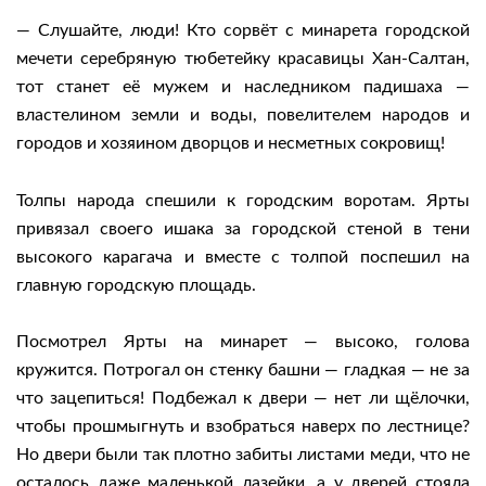
— Слушайте, люди! Кто сорвёт с минарета городской
мечети серебряную тюбетейку красавицы Хан-Салтан,
тот станет её мужем и наследником падишаха —
властелином земли и воды, повелителем народов и
городов и хозяином дворцов и несметных сокровищ!
Толпы народа спешили к городским воротам. Ярты
привязал своего ишака за городской стеной в тени
высокого карагача и вместе с толпой поспешил на
главную городскую площадь.
Посмотрел Ярты на минарет — высоко, голова
кружится. Потрогал он стенку башни — гладкая — не за
что зацепиться! Подбежал к двери — нет ли щёлочки,
чтобы прошмыгнуть и взобраться наверх по лестнице?
Но двери были так плотно забиты листами меди, что не
осталось даже маленькой лазейки, а у дверей стояла