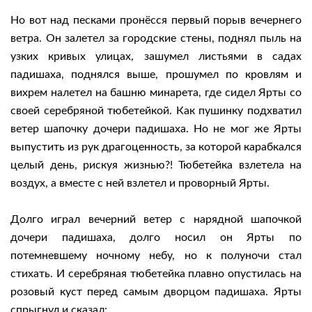
Но вот над песками пронёсся первый порыв вечернего
ветра. Он залетел за городские стены, поднял пыль на
узких кривых улицах, зашумел листьями в садах
падишаха, поднялся выше, прошумел по кровлям и
вихрем налетел на башню минарета, где сидел Ярты со
своей серебряной тюбетейкой. Как пушинку подхватил
ветер шапочку дочери падишаха. Но не мог же Ярты
выпустить из рук драгоценность, за которой карабкался
целый день, рискуя жизнью?! Тюбетейка взлетела на
воздух, а вместе с ней взлетел и проворный Ярты.
Долго играл вечерний ветер с нарядной шапочкой
дочери падишаха, долго носил он Ярты по
потемневшему ночному небу, но к полуночи стал
стихать. И серебряная тюбетейка плавно опустилась на
розовый куст перед самым дворцом падишаха. Ярты
спрыгнул и сказал: