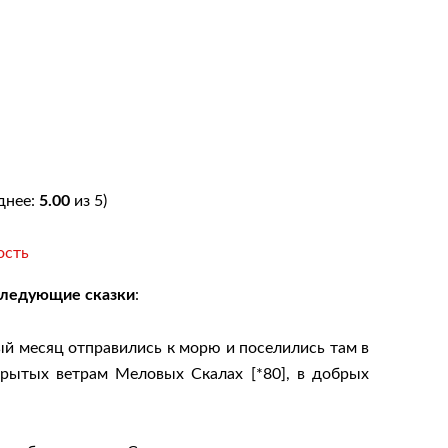
днее:
5.00
из 5)
ость
следующие сказки
:
й месяц отправились к морю и поселились там в
крытых ветрам Меловых Скалах [*80], в добрых