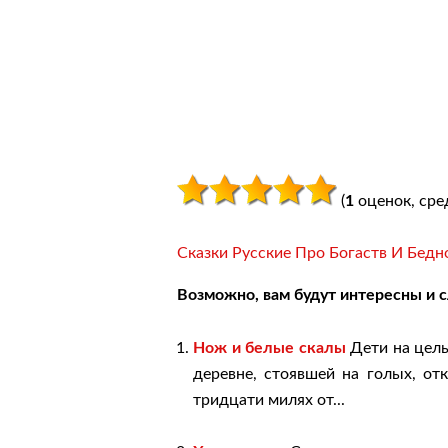
(
1
оценок, сре
Сказки Русские Про Богаств И Бедн
Возможно, вам будут интересны и 
Нож и белые скалы
Дети на целы
деревне, стоявшей на голых, от
тридцати милях от...