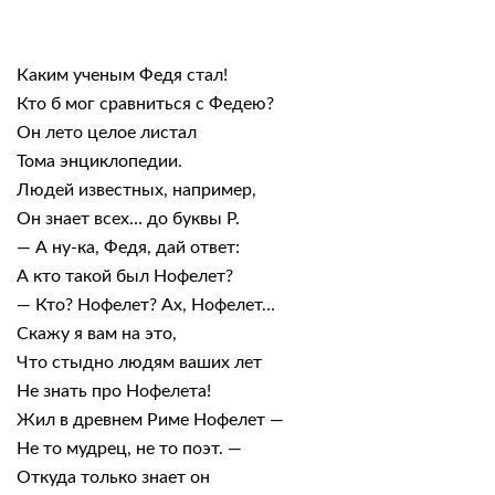
Каким ученым Федя стал!
Кто б мог сравниться с Федею?
Он лето целое листал
Тома энциклопедии.
Людей известных, например,
Он знает всех… до буквы Р.
— А ну-ка, Федя, дай ответ:
А кто такой был Нофелет?
— Кто? Нофелет? Ах, Нофелет…
Скажу я вам на это,
Что стыдно людям ваших лет
Не знать про Нофелета!
Жил в древнем Риме Нофелет —
Не то мудрец, не то поэт. —
Откуда только знает он