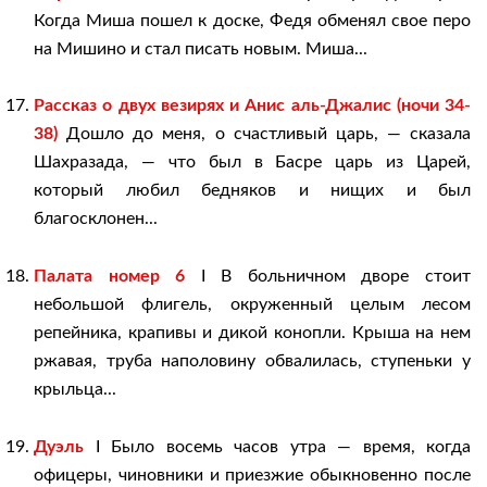
Когда Миша пошел к доске, Федя обменял свое перо
на Мишино и стал писать новым. Миша...
Рассказ о двух везирях и Анис аль-Джалис (ночи 34-
38)
Дошло до меня, о счастливый царь, — сказала
Шахразада, — что был в Басре царь из Царей,
который любил бедняков и нищих и был
благосклонен...
Палата номер 6
I В больничном дворе стоит
небольшой флигель, окруженный целым лесом
репейника, крапивы и дикой конопли. Крыша на нем
ржавая, труба наполовину обвалилась, ступеньки у
крыльца...
Дуэль
I Было восемь часов утра — время, когда
офицеры, чиновники и приезжие обыкновенно после