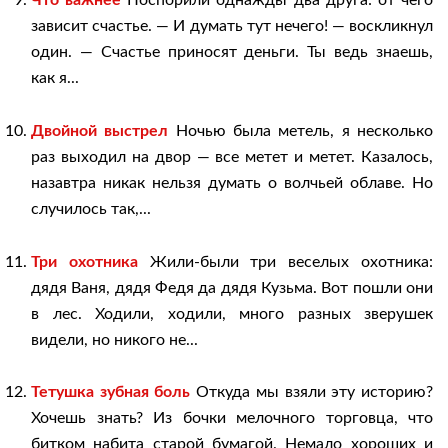
Что важнее
Поспорили однажды два друга: от чего
зависит счастье. — И думать тут нечего! — воскликнул
один. — Счастье приносят деньги. Ты ведь знаешь,
как я...
Двойной выстрел
Ночью была метель, я несколько
раз выходил на двор — все метет и метет. Казалось,
назавтра никак нельзя думать о волчьей облаве. Но
случилось так,...
Три охотника
Жили-были три веселых охотника:
дядя Ваня, дядя Федя да дядя Кузьма. Вот пошли они
в лес. Ходили, ходили, много разных зверушек
видели, но никого не...
Тетушка зубная боль
Откуда мы взяли эту историю?
Хочешь знать? Из бочки мелочного торговца, что
битком набита старой бумагой. Немало хороших и