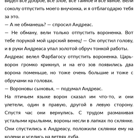
видел все доброе, все злое, все тайное и все явное. Вели
соколу отпустить моего внучонка, и я отблагодарю тебя
за это.
— А не обманешь? — спросил Андреас.
— Не обману, вели только отпустить вороненка. Вот
тебе порукой мой царский венец! — Он опустил голову,
и в руки Андреаса упал золотой обруч тонкой работы.
Андреас велел Фарбагосу отпустить вороненка. Царь-
ворон громко крикнул, и на его зов появились два
ворона поменьше, но тоже очень большие и тоже с
обручами на головах.
— Вороновы сыновья, — подумал Андреас.
На птичьем языке ворон сказал им что-то, и они
улетели, один в правую, другой в левую сторону.
Спустя час они вернулись. С трудом размахивая
усталыми крыльями, вороны несли в лапках по склянке.
Они спустились к Андреасу, положили склянки ему на
колени и уселись на ветвях дуба.