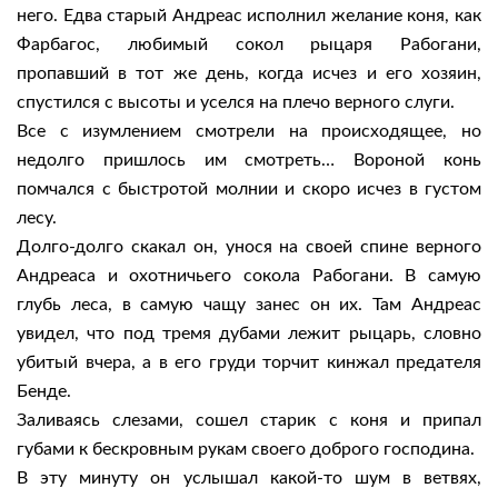
него. Едва старый Андреас исполнил желание коня, как
Фарбагос, любимый сокол рыцаря Рабогани,
пропавший в тот же день, когда исчез и его хозяин,
спустился с высоты и уселся на плечо верного слуги.
Все с изумлением смотрели на происходящее, но
недолго пришлось им смотреть… Вороной конь
помчался с быстротой молнии и скоро исчез в густом
лесу.
Долго-долго скакал он, унося на своей спине верного
Андреаса и охотничьего сокола Рабогани. В самую
глубь леса, в самую чащу занес он их. Там Андреас
увидел, что под тремя дубами лежит рыцарь, словно
убитый вчера, а в его груди торчит кинжал предателя
Бенде.
Заливаясь слезами, сошел старик с коня и припал
губами к бескровным рукам своего доброго господина.
В эту минуту он услышал какой-то шум в ветвях,