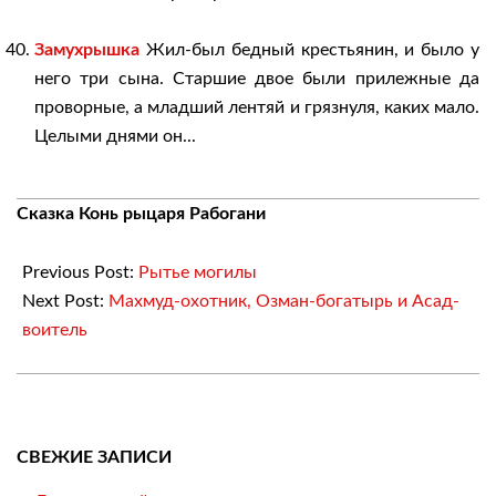
Замухрышка
Жил-был бедный крестьянин, и было у
него три сына. Старшие двое были прилежные да
проворные, а младший лентяй и грязнуля, каких мало.
Целыми днями он...
2018-
Сказка Конь рыцаря Рабогани
04-
17
Previous Post:
Рытье могилы
Next Post:
Махмуд-охотник, Озман-богатырь и Асад-
воитель
СВЕЖИЕ ЗАПИСИ