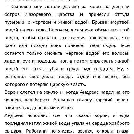
— Сыновья мои летали далеко за море, на дивный
остров Лазоревого Царства и принесли оттуда
пузырьки с мертвой и живой водой. Брызни мертвой
водой на его тело. Впрочем, я сам уже облил его этой
водой, чтобы сохранить от тления, так как знал, что
рано или поздно конь принесет тебя сюда. Тебе
остается только смочить мертвой водой его волосы,
ладони рук и подошвы ног, а потом опрыскать живой
водой его глаза, губы и грудь над сердцем. Ну, я
исполнил свое дело, теперь отдай мне венец, без
которого я потеряю царскую власть.
Ворон слетел на землю и, когда Андреас надел на его
черную, как бархат, большую голову царский венец,
взвился над деревьями и исчез.
Андреас исполнил все, что сказал ворон, и едва
последняя капля живой воды упала на сердце храброго
рыцаря, Рабогани потянулся, зевнул, открыл глаза,