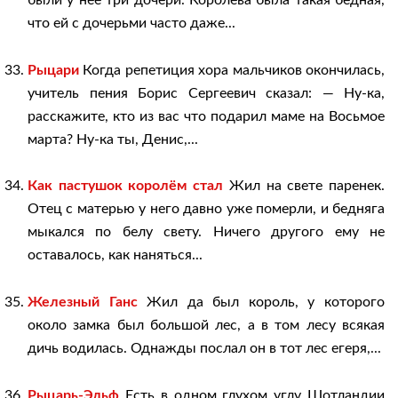
что ей с дочерьми часто даже...
Рыцари
Когда репетиция хора мальчиков окончилась,
учитель пения Борис Сергеевич сказал: — Ну-ка,
расскажите, кто из вас что подарил маме на Восьмое
марта? Ну-ка ты, Денис,...
Как пастушок королём стал
Жил на свете паренек.
Отец с матерью у него давно уже померли, и бедняга
мыкался по белу свету. Ничего другого ему не
оставалось, как наняться...
Железный Ганс
Жил да был король, у которого
около замка был большой лес, а в том лесу всякая
дичь водилась. Однажды послал он в тот лес егеря,...
Рыцарь-Эльф
Есть в одном глухом углу Шотландии