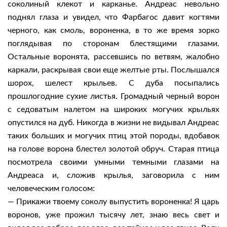
соколиный клекот и карканье. Андреас невольно
поднял глаза и увидел, что Фарбагос давит когтями
черного, как смоль, вороненка, в то же время зорко
поглядывая по сторонам блестящими глазами.
Остальные воронята, рассевшись по ветвям, жалобно
каркали, раскрывая свои еще желтые рты. Послышался
шорох, шелест крыльев. С дуба посыпались
прошлогодние сухие листья. Громадный черный ворон
с седоватым налетом на широких могучих крыльях
опустился на дуб. Никогда в жизни не видывал Андреас
таких больших и могучих птиц этой породы, вдобавок
на голове ворона блестел золотой обруч. Старая птица
посмотрела своими умными темными глазами на
Андреаса и, сложив крылья, заговорила с ним
человеческим голосом:
— Прикажи твоему соколу выпустить вороненка! Я царь
воронов, уже прожил тысячу лет, знаю весь свет и