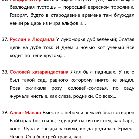
безлюдная пустошь — поросший вереском торфяник.
Говорят, будто в стародавние времена там блуждал
некий рыцарь из мира эльфов и...
Руслан и Людмила
У лукоморья дуб зеленый; Златая
цепь на дубе том: И днем и ночью кот ученый Всё
ходит по цепи кругом;...
Соловей хазарандастана
Жил-был падишах. У него
был такой сад, равного которому никто не видал.
Роза окликала розу, соловей-соловья, по саду
журчали чистые, как слеза, родники. Со всех...
Алып-Манаш
Вместе с небом и землей был сотворен
Байбарак-богатырь, ездящий на пятнистом, как барс,
коне. Луна и звезды засияли, когда родилась Ермен-
Чечен. Она быстрей травы, как...