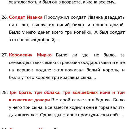
хватало: хоть и был он в возрасте, а жена все ему...
Солдат Иванка
Прослужил солдат Иванка двадцать
пять лет, выслужил синий билет и пошел домой.
Было у него денег всего три копейки. А был солдат
этот человек добрый,...
Королевич Мирко
Было ли где, не было, за
семьюдесятью семью странами-государствами и еще
на вершок подале жил-поживал белый король, и
были у того короля три красавца сына....
Три брата, три облака, три волшебных коня и три
княжеские дочери
В старой сакле жил бедняк. Было
у него три сына. Все вместе ходили они в горы валить
для князя лес. Однажды старик простудился и слёг....