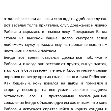
отдал ей все свои деньги и стал ждать удобного случая.
Вот веселая толпа приятелей, слуг, доезжачих и ловчих
Рабогани скрылась в темном лесу. Прекрасная Ванда
стояла на высокой башне, долго смотрела вслед
любимому мужу и махала ему на прощанье вышитым
цветными шелками платком.
Бенде все время старался держаться поближе к
Рабогани, и когда они отстали от других, вынул платок,
в который был завернут пепел, и бросил мелкий серый
порошок по ветру против головы коня и лица Рабогани.
Как бешеный, конь взвился на дыбы и помчался в
сторону, несмотря на все усилия ловкого всадника
остановить его. С притворными восклицаниями
сожаления Бенде объяснил другим охотникам, что конь
Рабогани испугался спрятавшейся в корнях ехидны и