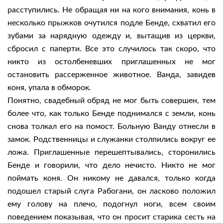
расступились. Не обращая ни на кого внимания, конь в
несколько прыжков очутился подле Бенде, схватил его
зубами за нарядную одежду и, вытащив из церкви,
сбросил с паперти. Все это случилось так скоро, что
никто из остолбеневших приглашенных не мог
остановить рассерженное животное. Ванда, завидев
коня, упала в обморок.
Понятно, свадебный обряд не мог быть совершен, тем
более что, как только Бенде поднимался с земли, конь
снова толкал его на помост. Больную Ванду отнесли в
замок. Родственницы и служанки столпились вокруг ее
ложа. Приглашенные перешептывались, сторонились
Бенде и говорили, что дело нечисто. Никто не мог
поймать коня. Он никому не давался, только когда
подошел старый слуга Рабогани, он ласково положил
ему голову на плечо, подогнул ноги, всем своим
поведением показывая, что он просит старика сесть на