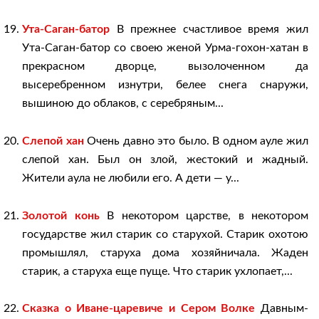
Ута-Саган-батор
В прежнее счастливое время жил
Ута-Саган-батор со своею женой Урма-гохон-хатан в
прекрасном дворце, вызолоченном да
высеребренном изнутри, белее снега снаружи,
вышиною до облаков, с серебряным...
Слепой хан
Очень давно это было. В одном ауле жил
слепой хан. Был он злой, жестокий и жадный.
Жители аула не любили его. А дети — у...
Золотой конь
В некотором царстве, в некотором
государстве жил старик со старухой. Старик охотою
промышлял, старуха дома хозяйничала. Жаден
старик, а старуха еще пуще. Что старик ухлопает,...
Сказка о Иване-царевиче и Сером Волке
Давным-