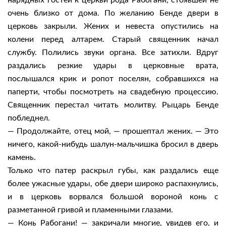
нарядных гостей к церкви рода Рабогани, стоявшей не
очень близко от дома. По желанию Бенде двери в
церковь закрыли. Жених и невеста опустились на
колени перед алтарем. Старый священник начал
службу. Полились звуки органа. Все затихли. Вдруг
раздались резкие удары в церковные врата,
послышался крик и ропот поселян, собравшихся на
паперти, чтобы посмотреть на свадебную процессию.
Священник перестал читать молитву. Рыцарь Бенде
побледнел.
— Продолжайте, отец мой, — прошептал жених. — Это
ничего, какой-нибудь шалун-мальчишка бросил в дверь
камень.
Только что патер раскрыл губы, как раздались еще
более ужасные удары, обе двери широко распахнулись,
и в церковь ворвался большой вороной конь с
разметанной гривой и пламенными глазами.
— Конь Рабогани! — закричали многие, увидев его, и