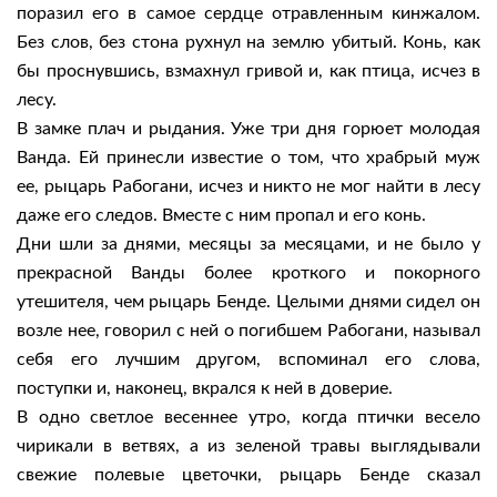
поразил его в самое сердце отравленным кинжалом.
Без слов, без стона рухнул на землю убитый. Конь, как
бы проснувшись, взмахнул гривой и, как птица, исчез в
лесу.
В замке плач и рыдания. Уже три дня горюет молодая
Ванда. Ей принесли известие о том, что храбрый муж
ее, рыцарь Рабогани, исчез и никто не мог найти в лесу
даже его следов. Вместе с ним пропал и его конь.
Дни шли за днями, месяцы за месяцами, и не было у
прекрасной Ванды более кроткого и покорного
утешителя, чем рыцарь Бенде. Целыми днями сидел он
возле нее, говорил с ней о погибшем Рабогани, называл
себя его лучшим другом, вспоминал его слова,
поступки и, наконец, вкрался к ней в доверие.
В одно светлое весеннее утро, когда птички весело
чирикали в ветвях, а из зеленой травы выглядывали
свежие полевые цветочки, рыцарь Бенде сказал