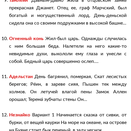
Тамлейн
Давным-давно жила в отцовском замке
прекрасная Джанет. Отец ее, граф Марчский, был
богатый и могущественный лорд. День-деньской
сидела она со своими подружками в высокой башне...
Огненный конь
Жил-был царь. Однажды случилась
с ним большая беда. Налетели на него какие-то
невидимые духи, выкололи ему глаза и унесли с
собой. Бедный царь совершенно ослеп....
Адельстан
День багрянил, померкая, ‎Скат лесистых
берегов; Ре́ин, в зареве сияя, ‎Пышен тек между
холмов. Он летучей влагой пены ‎Замок Аллен
орошал; Терема́ зубчаты стены ‎Он...
Незнайко
Вариант 1 Начинается сказка от сивки, от
бурки, от вещей каурки На море на океане, на острове
на Буяне стоит бык печеный, в заду чеснок...