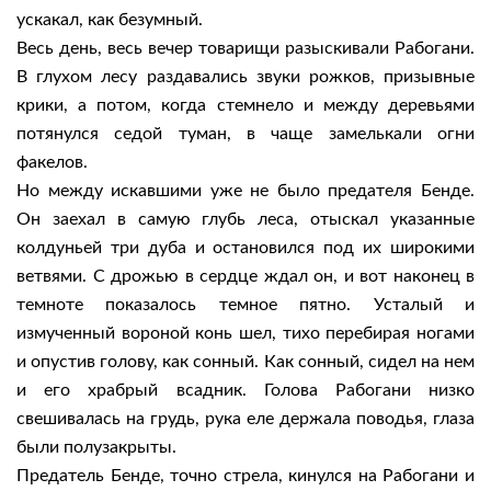
ускакал, как безумный.
Весь день, весь вечер товарищи разыскивали Рабогани.
В глухом лесу раздавались звуки рожков, призывные
крики, а потом, когда стемнело и между деревьями
потянулся седой туман, в чаще замелькали огни
факелов.
Но между искавшими уже не было предателя Бенде.
Он заехал в самую глубь леса, отыскал указанные
колдуньей три дуба и остановился под их широкими
ветвями. С дрожью в сердце ждал он, и вот наконец в
темноте показалось темное пятно. Усталый и
измученный вороной конь шел, тихо перебирая ногами
и опустив голову, как сонный. Как сонный, сидел на нем
и его храбрый всадник. Голова Рабогани низко
свешивалась на грудь, рука еле держала поводья, глаза
были полузакрыты.
Предатель Бенде, точно стрела, кинулся на Рабогани и