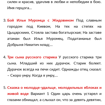
силен и красив, удачлив в любви и непобедим в бою.
Имя герцога...
Бой Ильи Муромца с Жидовином
Под славным
городом под Киевом, На тех на степях на
Цыцарскиих, Стояла застава богатырская; На заставе
атаман был Илья Муромец, Податаманье был
Добрыня Никитич млад;...
Три сына русского старика
У русского старика три
сына. Младший из них дурачок. Старик болеет.
Дурачок всегда на печи сидит. Однажды отец сказал:
– Скоро умру. Когда я умру,...
Сказка о молодце-удальце, молодильных яблоках и
живой воде
Вариант 1 Один царь очень устарел и
глазами обнищал, а слыхал он, что за девять девятин,