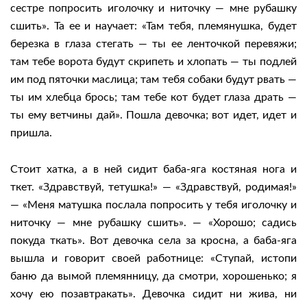
сестре попросить иголочку и ниточку — мне рубашку
сшить». Та ее и научает: «Там тебя, племянушка, будет
березка в глаза стегать — ты ее ленточкой перевяжи;
там тебе ворота будут скрипеть и хлопать — ты подлей
им под пяточки маслица; там тебя собаки будут рвать —
ты им хлебца брось; там тебе кот будет глаза драть —
ты ему ветчины дай». Пошла девочка; вот идет, идет и
пришла.
Стоит хатка, а в ней сидит баба-яга костяная нога и
ткет. «Здравствуй, тетушка!» — «Здравствуй, родимая!»
— «Меня матушка послала попросить у тебя иголочку и
ниточку — мне рубашку сшить». — «Хорошо; садись
покуда ткать». Вот девочка села за кросна, а баба-яга
вышла и говорит своей работнице: «Ступай, истопи
баню да вымой племянницу, да смотри, хорошенько; я
хочу ею позавтракать». Девочка сидит ни жива, ни