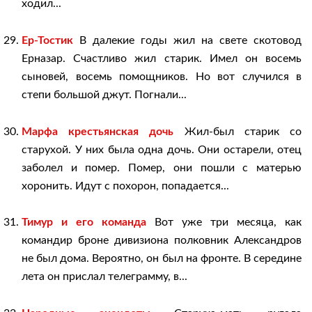
ходил...
Ер-Тостик
В далекие годы жил на свете скотовод
Ерназар. Счастливо жил старик. Имел он восемь
сыновей, восемь помощников. Но вот случился в
степи большой джут. Погнали...
Марфа крестьянская дочь
Жил-был старик со
старухой. У них была одна дочь. Они остарели, отец
заболел и помер. Помер, они пошли с матерью
хоронить. Идут с похорон, попадается...
Тимур и его команда
Вот уже три месяца, как
командир броне дивизиона полковник Александров
не был дома. Вероятно, он был на фронте. В середине
лета он прислал телеграмму, в...