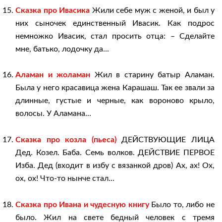
Сказка про Ивасика
Жили себе муж с женой, и был у
них сыночек единственный Ивасик. Как подрос
немножко Ивасик, стал просить отца: – Сделайте
мне, батько, лодочку да...
Аламан и жоламан
Жил в старину батыр Аламан.
Была у него красавица жена Карашаш. Так ее звали за
длинные, густые и черные, как вороново крыло,
волосы. У Аламана...
Сказка про козла (пьеса)
ДЕЙСТВУЮЩИЕ ЛИЦА
Дед. Козел. Баба. Семь волков. ДЕЙСТВИЕ ПЕРВОЕ
Изба. Дед (входит в избу с вязанкой дров) Ах, ах! Ох,
ох, ох! Что-то нынче стал...
Сказка про Ивана и чудесную книгу
Было то, либо не
было. Жил на свете бедный человек с тремя