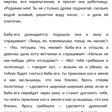
мертва, вся перепуганная, и просит она работницу:
«Родимая моя! Ты не столько дрова поджигай, сколько
водой заливай, решетом воду носи», — и дала ей
платочек.
Баба-яга дожидается; подошла она к окну и
спрашивает: «Ткешь ли, племянушка, ткешь ли, милая?»
— «Тку, тетушка, тку, милая!» Баба-яга и отошла, а
девочка дала коту ветчинки и спрашивает: «Нельзя ли
как-нибудь уйти отсюдова?» — «Вот тебе гребешок и
полотенце, — говорит кот, — возьми их и убежи; за
тобою будет гнаться баба-яга, ты приклони ухо к земле
и как заслышишь, что она близко, брось сперва
полотенце — сделается широкая-широкая река; если ж
баба-яга перейдет через реку и станет догонять тебя,
ты опять приклони ухо к земле и как услышишь, что она
близко, брось гребешок — сделается дремучий-