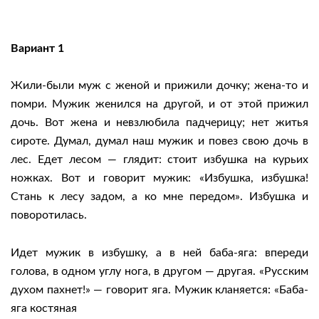
Вариант 1
Жили-были муж с женой и прижили дочку; жена-то и
помри. Мужик женился на другой, и от этой прижил
дочь. Вот жена и невзлюбила падчерицу; нет житья
сироте. Думал, думал наш мужик и повез свою дочь в
лес. Едет
лесом — глядит: стоит избушка на курьих
ножках. Вот и говорит мужик: «Избушка, избушка!
Стань к лесу задом, а ко мне передом». Избушка и
поворотилась.
Идет мужик в избушку, а в ней баба-яга: впереди
голова, в одном углу нога, в другом — другая. «Русским
духом пахнет!» — говорит яга. Мужик кланяется: «Баба-
яга костяная