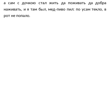
а сам с дочкою стал жить да поживать да добра
наживать, и я там был, мед-пиво пил: по усам текло, в
рот не попало.