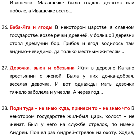
Ивашечка. Малашечке было годков десяток или
поболе, а Ивашечке всего...
Баба-Яга и ягоды
В некотором царстве, в славном
государстве, возле речки древней, у большой деревни
стоял дремучий бор. Грибов и ягод водилось там
видимо-невидимо, да только местным жителям...
Девочка, вьюн и обезьяна
Жил в деревне Катано
крестьянин с женой. Была у них дочка-добрая,
веселая девочка. И вот однажды мать девочки
тяжело заболела и умерла. А через год...
Поди туда – не знаю куда, принеси то – не знаю что
В
некотором государстве жил-был царь, холост – не
женат. Был у него на службе стрелок, по имени
Андрей. Пошел раз Андрей-стрелок на охоту. Ходил,