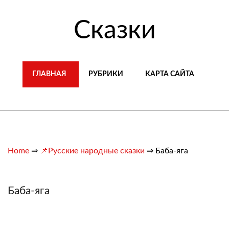
Сказки
ГЛАВНАЯ
РУБРИКИ
КАРТА САЙТА
Home
⇒
📌Русские народные сказки
⇒
Баба-яга
Баба-яга