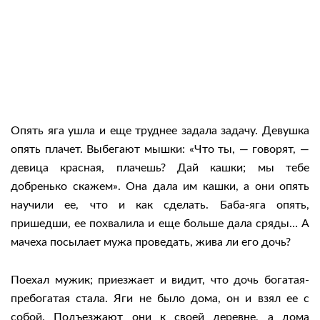
Опять яга ушла и еще труднее задала задачу. Девушка
опять плачет. Выбегают мышки: «Что ты, — говорят, —
девица красная, плачешь? Дай кашки; мы тебе
добренько скажем». Она дала им кашки, а они опять
научили ее, что и как сделать. Баба-яга опять,
пришедши, ее похвалила и еще больше дала сряды… А
мачеха посылает мужа проведать, жива ли его дочь?
Поехал мужик; приезжает и видит, что дочь богатая-
пребогатая стала. Яги не было дома, он и взял ее с
собой. Подъезжают они к своей деревне, а дома