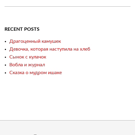
RECENT POSTS
Драгоценный камушек
Девочка, которая наступила на хлеб
Сынок с кулачок
Вобла и журнал
Сказка о мудром ишаке