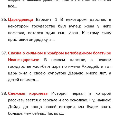
все...
Царь-девица
Вариант 1 В некотором царстве, в
некотором государстве был купец; жена у него
померла, остался один сын Иван. К этому сыну
приставил он дядьку, а...
Сказка о сильном и храбром непобедимом богатыре
Иване-царевиче
В некоем царстве, в некоем
государстве жил-был царь по имени Ахридей, и тот
царь жил с своею супругою Дарьею много лет, а
детей не имел....
Снежная королева
История первая, в которой
рассказывается о зеркале и его осколках. Ну, начнем!
Дойдя до конца нашей истории, мы будем знать
больше, чем сейчас. Так вот,...