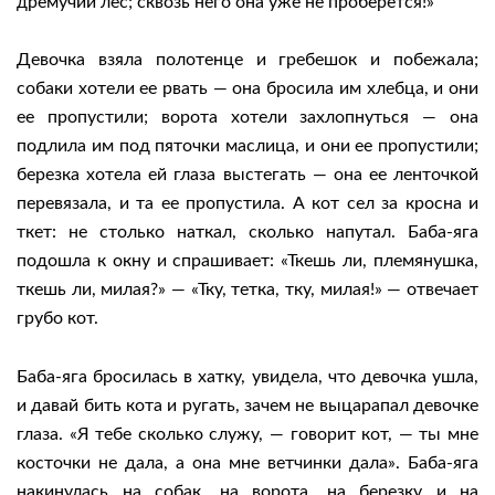
дремучий лес; сквозь него она уже не проберется!»
Девочка взяла полотенце и гребешок и побежала;
собаки хотели ее рвать — она бросила им хлебца, и они
ее пропустили; ворота хотели захлопнуться — она
подлила им под пяточки маслица, и они ее пропустили;
березка хотела ей глаза выстегать — она ее ленточкой
перевязала, и та ее пропустила. А кот сел за кросна и
ткет: не столько наткал, сколько напутал. Баба-яга
подошла к окну и спрашивает: «Ткешь ли, племянушка,
ткешь ли, милая?» — «Тку, тетка, тку, милая!» — отвечает
грубо кот.
Баба-яга бросилась в хатку, увидела, что девочка ушла,
и давай бить кота и ругать, зачем не выцарапал девочке
глаза. «Я тебе сколько служу, — говорит кот, — ты мне
косточки не дала, а она мне ветчинки дала». Баба-яга
накинулась на собак, на ворота, на березку и на