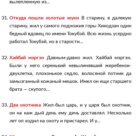
вылепленную из...
Откуда пошли золотые жуки
В старину, в далекую
старину, жил у самого подножия горы Хикодзан один
бедный вдовец по имени Токубэй. Всю жизнь усердно
работал Токубэй, но в старости...
Хайбай мэргэн
Давным-давно жил. Хайбай мэргэн.
Были у него серенький невылинявший жеребенок-
двухлетка, плохонькое седло, волосяной потник да
замызганный кожаный мешок. Имел он еще старшего
брата — скупого...
Два охотника
Жил-был царь, и у царя был охотник,
он на каж дый день ему дичь доставлял. Несколько
лет оп ходил на охоту и пристарел. И у...