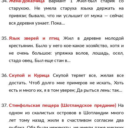
Жена-доказчица
Вариант 1 Жил-был старик со
старухою. Не умела старуха языка держать на
привязи; бывало, что ни услышит от мужа — сейчас
вся деревня узнает. Пока...
Язык зверей и птиц
Жил в деревне молодой
крестьянин. Было у него кое-какое хозяйство, хотя и
не очень большое: упряжка волов, лошадь, осел,
стадо овец. Был еще стан в...
Скупой и Курица
Скупой теряет все, желая все
достать. Чтоб долго мне примеров не искать, Хоть
есть и много их, я в том уверен; Да рыться лень: так...
Стинфольская пещера (Шотландское предание)
На
одном из скалистых островов в Шотландии много
лет тому назад жили в счастливом согласии два
рыбака. Оба были неженаты, не имели даже никаких