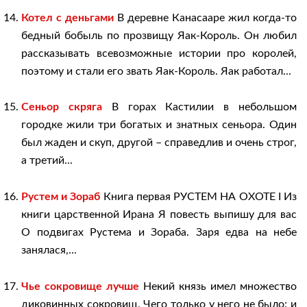
Котел с деньгами
В деревне Канасааре жил когда-то
бедный бобыль по прозвищу Яак-Король. Он любил
рассказывать всевозможные истории про королей,
поэтому и стали его звать Яак-Король. Яак работал...
Сеньор скряга
В горах Кастилии в небольшом
городке жили три богатых и знатных сеньора. Один
был жаден и скуп, другой – справедлив и очень строг,
а третий...
Рустем и Зораб
Книга первая РУСТЕМ НА ОХОТЕ I Из
книги царственной Ирана Я повесть выпишу для вас
О подвигах Рустема и Зораба. Заря едва на небе
занялася,...
Чье сокровище лучше
Некий князь имел множество
диковинных сокровищ. Чего только у него не было: и