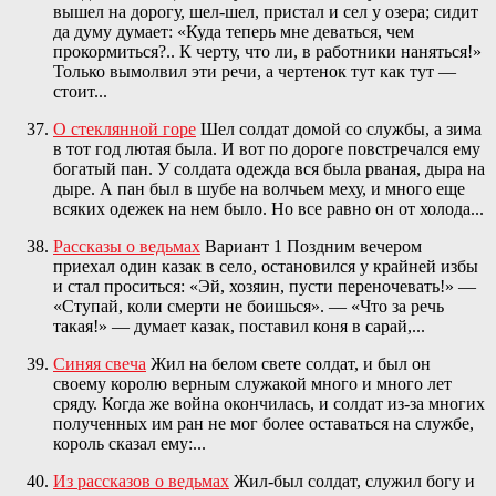
вышел на дорогу, шел-шел, пристал и сел у озера; сидит
да думу думает: «Куда теперь мне деваться, чем
прокормиться?.. К черту, что ли, в работники наняться!»
Только вымолвил эти речи, а чертенок тут как тут —
стоит...
О стеклянной горе
Шел солдат домой со службы, а зима
в тот год лютая была. И вот по дороге повстречался ему
богатый пан. У солдата одежда вся была рваная, дыра на
дыре. А пан был в шубе на волчьем меху, и много еще
всяких одежек на нем было. Но все равно он от холода...
Рассказы о ведьмах
Вариант 1 Поздним вечером
приехал один казак в село, остановился у крайней избы
и стал проситься: «Эй, хозяин, пусти переночевать!» —
«Ступай, коли смерти не боишься». — «Что за речь
такая!» — думает казак, поставил коня в сарай,...
Синяя свеча
Жил на белом свете солдат, и был он
своему королю верным служакой много и много лет
сряду. Когда же война окончилась, и солдат из-за многих
полученных им ран не мог более оставаться на службе,
король сказал ему:...
Из рассказов о ведьмах
Жил-был солдат, служил богу и