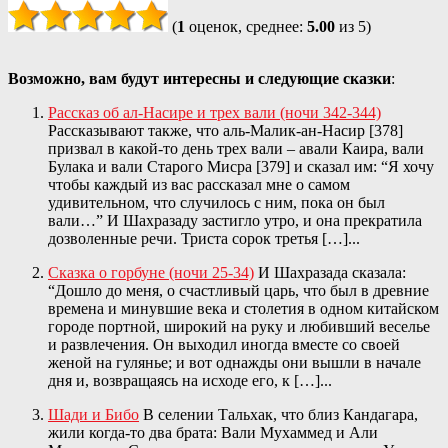
(
1
оценок, среднее:
5.00
из 5)
Возможно, вам будут интересны и следующие сказки
:
Рассказ об ал-Насире и трех вали (ночи 342-344)
Рассказывают также, что аль-Малик-ан-Насир [378]
призвал в какой-то день трех вали – авали Каира, вали
Булака и вали Старого Мисра [379] и сказал им: “Я хочу
чтобы каждый из вас рассказал мне о самом
удивительном, что случилось с ним, пока он был
вали…” И Шахразаду застигло утро, и она прекратила
дозволенные речи. Триста сорок третья […]...
Сказка о горбуне (ночи 25-34)
И Шахразада сказала:
“Дошло до меня, о счастливый царь, что был в древние
времена и минувшие века и столетия в одном китайском
городе портной, широкий на руку и любивший веселье
и развлечения. Он выходил иногда вместе со своей
женой на гулянье; и вот однажды они вышли в начале
дня и, возвращаясь на исходе его, к […]...
Шади и Бибо
В селении Тальхак, что близ Кандагара,
жили когда-то два брата: Вали Мухаммед и Али