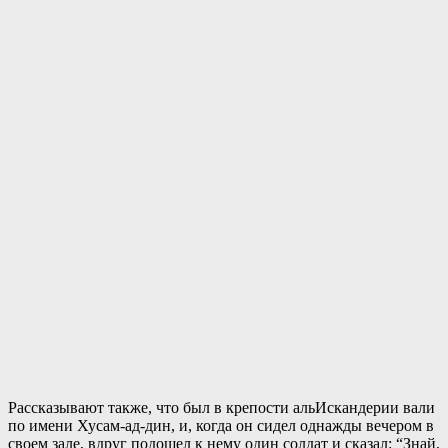
Рассказывают также, что был в крепости альИскандерии вали
по имени Хусам-ад-дин, и, когда он сидел однажды вечером в
своем зале, вдруг подошел к нему один солдат и сказал: “Знай,