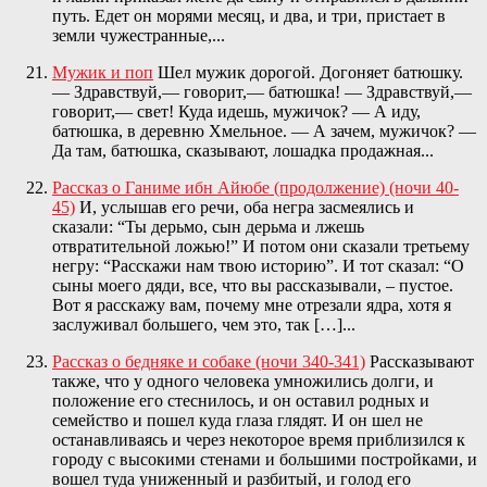
путь. Едет он морями месяц, и два, и три, пристает в
земли чужестранные,...
Мужик и поп
Шел мужик дорогой. Догоняет батюшку.
— Здравствуй,— говорит,— батюшка! — Здравствуй,—
говорит,— свет! Куда идешь, мужичок? — А иду,
батюшка, в деревню Хмельное. — А зачем, мужичок? —
Да там, батюшка, сказывают, лошадка продажная...
Рассказ о Ганиме ибн Айюбе (продолжение) (ночи 40-
45)
И, услышав его речи, оба негра засмеялись и
сказали: “Ты дерьмо, сын дерьма и лжешь
отвратительной ложью!” И потом они сказали третьему
негру: “Расскажи нам твою историю”. И тот сказал: “О
сыны моего дяди, все, что вы рассказывали, – пустое.
Вот я расскажу вам, почему мне отрезали ядра, хотя я
заслуживал большего, чем это, так […]...
Рассказ о бедняке и собаке (ночи 340-341)
Рассказывают
также, что у одного человека умножились долги, и
положение его стеснилось, и он оставил родных и
семейство и пошел куда глаза глядят. И он шел не
останавливаясь и через некоторое время приблизился к
городу с высокими стенами и большими постройками, и
вошел туда униженный и разбитый, и голод его