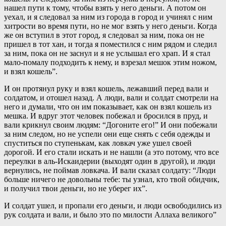
нашел пути к тому, чтобы взять у него деньги. А потом он
уехал, и я следовал за ним из города в город и учинял с ним
хитрости во время пути, но не мог взять у него деньги. Когда
же он вступил в этот город, я следовал за ним, пока он не
пришел в тот хан, и тогда я поместился с ним рядом и следил
за ним, пока он не заснул и я не услышал его храп. И я стал
мало-помалу подходить к нему, и взрезал мешок этим ножом,
и взял кошель”.
И он протянул руку и взял кошель, лежавший перед вали и
солдатом, и отошел назад. А люди, вали и солдат смотрели на
него и думали, что он им показывает, как он взял кошель из
мешка. И вдруг этот человек побежал и бросился в пруд, и
вали крикнул своим людям: “Догоните его!” И они побежали
за ним следом, но не успели они еще снять с себя одежды и
спуститься по ступенькам, как ловкач уже ушел своей
дорогой. И его стали искать и не нашли (а это потому, что все
переулки в аль-Искаидерии (выходят один в другой), и люди
вернулись, не поймав ловкача. И вали сказал солдату: “Люди
больше ничего не довольны тебе: ты узнал, кто твой обидчик,
и получил твои деньги, но не уберег их”.
И солдат ушел, и пропали его деньги, и люди освободились из
рук солдата и вали, и было это по милости Аллаха великого”