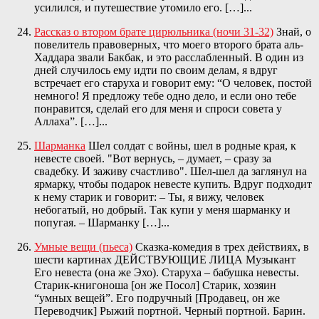
усилился, и путешествие утомило его. […]...
Рассказ о втором брате цирюльника (ночи 31-32)
Знай, о
повелитель правоверных, что моего второго брата аль-
Хаддара звали Бакбак, и это расслабленный. В один из
дней случилось ему идти по своим делам, я вдруг
встречает его старуха и говорит ему: “О человек, постой
немного! Я предложу тебе одно дело, и если оно тебе
понравится, сделай его для меня и спроси совета у
Аллаха”. […]...
Шарманка
Шел солдат с войны, шел в родные края, к
невесте своей. "Вот вернусь, – думает, – сразу за
свадебку. И заживу счастливо". Шел-шел да заглянул на
ярмарку, чтобы подарок невесте купить. Вдруг подходит
к нему старик и говорит: – Ты, я вижу, человек
небогатый, но добрый. Так купи у меня шарманку и
попугая. – Шарманку […]...
Умные вещи (пьеса)
Сказка-комедия в трех действиях, в
шести картинах ДЕЙСТВУЮЩИЕ ЛИЦА Музыкант
Его невеста (она же Эхо). Старуха – бабушка невесты.
Старик-книгоноша [он же Посол] Старик, хозяин
“умных вещей”. Его подручный [Продавец, он же
Переводчик] Рыжий портной. Черный портной. Барин.