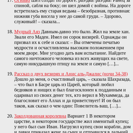
Огниво
Шел солдат по дороге: раз-два! раз-два! Ранец за
спиной, сабля на боку; он шел домой с войны. На дороге
встретилась ему старая ведьма – безобразная, противная:
нижняя губа висела у нее до самой груди. – Здорово,
служивый! – сказала...
Мудрый Аяз
Давным-давно это было. Жил на земле хан.
Звали его Маден. Имел он сорок визирей. Однажды он
призвал их к себе и сказал: – Вы отмечены печатью
мудрости и осчастливлены высоким положением при
моем дворе. Мне угодно дать вам испытание. Найдите
самого ничтожного человека из всех живущих на свете,
самую никудышную птицу на земле и самую […]...
Рассказ о двух везирях и Анис аль-Джалис (ночи 34-38)
Дошло до меня, о счастливый царь, – сказала Шахразада,
– что был в Басре царь из Царей, который любил
бедняков и нищих и был благосклонен к подданным и
одаривал из своих денег тех, кто верил в Мухаммеда, да
благословит его Аллах и да приветствует! И он был
таков, как сказал о чем один: Повелитель ваш, […]...
Заколдованная королевна
Вариант 1 В некотором
царстве, в некотором государстве жил именитый купец;
у него был сын Иван. Нагрузил купец свои корабли, дом
и лавки приказал жене да сыну и отправился в дальний