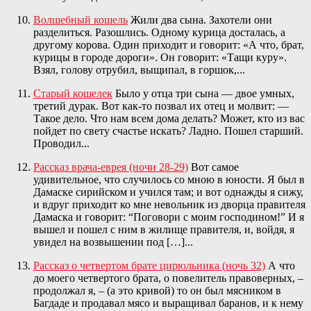
Волшебный кошель
Жили два сына. Захотели они
разделиться. Разошлись. Одному курица досталась, а
другому корова. Один приходит и говорит: «А что, брат,
курицы в городе дороги». Он говорит: «Тащи куру».
Взял, голову отрубил, выщипал, в горшок,...
Старый кошелек
Было у отца три сына — двое умных,
третий дурак. Вот как-то позвал их отец и молвит: —
Такое дело. Что нам всем дома делать? Может, кто из вас
пойдет по свету счастье искать? Ладно. Пошел старший.
Проводил...
Рассказ врача-еврея (ночи 28-29)
Вот самое
удивительное, что случилось со мною в юности. Я был в
Дамаске сирийском и учился там; и вот однажды я сижу,
и вдруг приходит ко мне невольник из дворца правителя
Дамаска и говорит: “Поговори с моим господином!” И я
вышел и пошел с ним в жилище правителя, и, войдя, я
увидел на возвышении под […]...
Рассказ о четвертом брате цирюльника (ночь 32)
А что
до моего четвертого брата, о повелитель правоверных, –
продолжал я, – (а это кривой) то он был мясником в
Багдаде и продавал мясо и выращивал баранов, и к нему