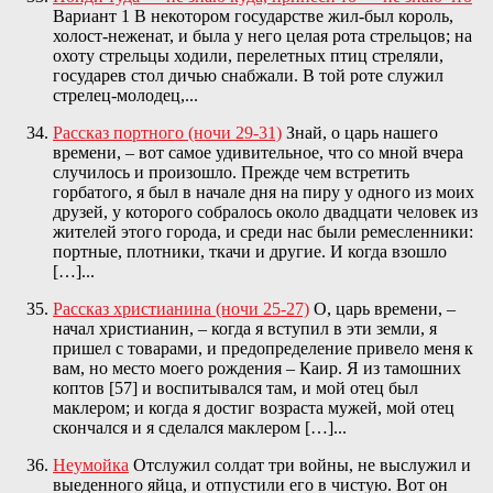
Вариант 1 В некотором государстве жил-был король,
холост-неженат, и была у него целая рота стрельцов; на
охоту стрельцы ходили, перелетных птиц стреляли,
государев стол дичью снабжали. В той роте служил
стрелец-молодец,...
Рассказ портного (ночи 29-31)
Знай, о царь нашего
времени, – вот самое удивительное, что со мной вчера
случилось и произошло. Прежде чем встретить
горбатого, я был в начале дня на пиру у одного из моих
друзей, у которого собралось около двадцати человек из
жителей этого города, и среди нас были ремесленники:
портные, плотники, ткачи и другие. И когда взошло
[…]...
Рассказ христианина (ночи 25-27)
О, царь времени, –
начал христианин, – когда я вступил в эти земли, я
пришел с товарами, и предопределение привело меня к
вам, но место моего рождения – Каир. Я из тамошних
коптов [57] и воспитывался там, и мой отец был
маклером; и когда я достиг возраста мужей, мой отец
скончался и я сделался маклером […]...
Неумойка
Отслужил солдат три войны, не выслужил и
выеденного яйца, и отпустили его в чистую. Вот он