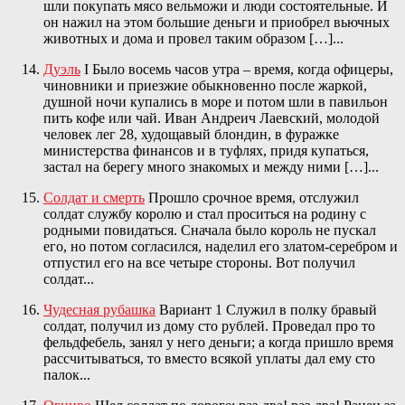
шли покупать мясо вельможи и люди состоятельные. И
он нажил на этом большие деньги и приобрел вьючных
животных и дома и провел таким образом […]...
Дуэль
I Было восемь часов утра – время, когда офицеры,
чиновники и приезжие обыкновенно после жаркой,
душной ночи купались в море и потом шли в павильон
пить кофе или чай. Иван Андреич Лаевский, молодой
человек лег 28, худощавый блондин, в фуражке
министерства финансов и в туфлях, придя купаться,
застал на берегу много знакомых и между ними […]...
Солдат и смерть
Прошло срочное время, отслужил
солдат службу королю и стал проситься на родину с
родными повидаться. Сначала было король не пускал
его, но потом согласился, наделил его златом-серебром и
отпустил его на все четыре стороны. Вот получил
солдат...
Чудесная рубашка
Вариант 1 Служил в полку бравый
солдат, получил из дому сто рублей. Проведал про то
фельдфебель, занял у него деньги; а когда пришло время
рассчитываться, то вместо всякой уплаты дал ему сто
палок...