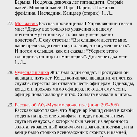
Барыня. Их дочка, девочка лет пятнадцати. Старый
лакей. Молодой лакей. Царь. Царица. Пожилая
фрейлина. Наследник. Канцлер (старик). […]...
Моя жизнь
Рассказ провинциала I Управляющий сказал
мне: “Держу вас только из уважения к вашему
почтенному батюшке, а то бы вы у меня давно
полетели”. Я ему ответил: “Вы слишком льстите мне,
ваше превосходительство, полагая, что я умею летать”.
И потом я слышал, как он сказал: “Уберите этого
господина, он портит мне нервы”. Дня через два меня
[…]...
Чудесная шашка
Жил-был один солдат. Прослужил он
двадцать пять лет. Когда кончилась двадцатипятилетняя
служба, перестал он отдавать честь офицерам. Однажды,
когда он, проходя мимо офицера, не отдал ему чести,
офицер подал жалобу в штаб. Солдата вызвали в штаб...
Рассказ об Абу-Мухаммеде-лентяе (ночи 299-305)
Рассказывают также, что Харун ар-Рашид сидел в какой-
то день на престоле халифата, и вдруг вошел к нему
слуга из евнухов, с которым был венец из червонного
золота, украшенный жемчугом и драгоценностями, и на
венце было столько всевозможных яхонтов и камней,