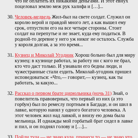
что не оплатить их никакими деньгами. И этот евнух
поцеловал землю меж рук халифа и […]...
Человек-медведь
Жил-был на свете солдат. Служил он
королю верой и правдой много лет, а как вышел ему
срок, отпустили его на все четыре стороны. Стоит
солдат на перепутье и не знает, куда ему податься. В
родной-то деревне у него уж никог не осталось. Служба
у короля долгая, а за это время...
Кузнец и Миколай Угодник
Хорош больно был для миру
кузнец: в кузнице работал, за работу ни с кого не брал,
кто что даст только. И узнавали его бедны люди, и
чужестранные стали ездить. Миколай-угодник пришел
исповедоваться: «Что,— говорит,— кузнец, как ты
работать, за какую...
Рассказ о первом брате цирюльника (ночь 31)
Знай, о
повелитель правоверных, что первый из них (а это
горбун) был по ремеслу портным в Багдаде, и он шил в
лавке, которую нанял у одного богатого человека. А
этот человек жил над лавкой, и внизу ею дома была
мельница. И однажды мой горбатый брат сидел в лавке
и пил, и он поднял голову и […]...
Пойди туда — не знаю куда, принеси то — не знаю что