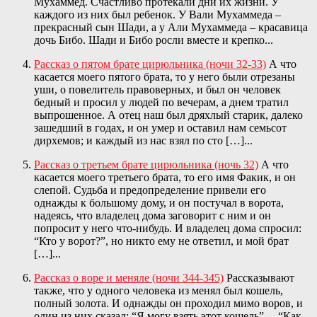
Мухаммед. Счастливо протекали дни их жизни. У
каждого из них был ребенок. У Вали Мухаммеда –
прекрасный сын Шади, а у Али Мухаммеда – красавица
дочь Бибо. Шади и Бибо росли вместе и крепко...
Рассказ о пятом брате цирюльника (ночи 32-33)
А что
касается моего пятого брата, то у него были отрезаны
уши, о повелитель правоверных, и был он человек
бедный и просил у людей по вечерам, а днем тратил
выпрошенное. А отец наш был дряхлый старик, далеко
зашедший в годах, и он умер и оставил нам семьсот
дирхемов; и каждый из нас взял по сто […]...
Рассказ о третьем брате цирюльника (ночь 32)
А что
касается моего третьего брата, то его имя Факик, и он
слепой. Судьба и предопределение привели его
однажды к большому дому, и он постучал в ворота,
надеясь, что владелец дома заговорит с ним и он
попросит у него что-нибудь. И владелец дома спросил:
“Кто у ворот?”, но никто ему не ответил, и мой брат
[…]...
Рассказ о воре и меняле (ночи 344-345)
Рассказывают
также, что у одного человека из менял был кошель,
полный золота. И однажды он проходил мимо воров, и
один из них сказал: “Я могу взять этот кошель”. – “Как