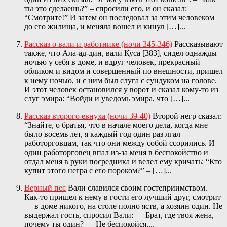
ты это сделаешь?” – спросили его, и он сказал:
“Смотрите!” И затем он последовал за этим человеком
до его жилища, и меняла вошел и кинул […]...
Рассказ о вали и работнике (ночи 345-346)
Рассказывают
также, что Ала-ад-дин, вали Куса [383], сидел однажды
ночью у себя в доме, и вдруг человек, прекрасный
обликом и видом и совершенный по внешности, пришел
к нему ночью, и с ним был слуга с сундуком на голове.
И этот человек остановился у ворот и сказал кому-то из
слуг эмира: “Войди и уведомь эмира, что […]...
Рассказ второго евнуха (ночи 39-40)
Второй негр сказал:
“Знайте, о братья, что в начале моего дела, когда мне
было восемь лет, я каждый год один раз лгал
работорговцам, так что они между собой ссорились. И
один работорговец впал из-за меня в беспокойство и
отдал меня в руки посредника и велел ему кричать: “Кто
купит этого негра с его пороком?” – […]...
Верный пес
Вали славился своим гостеприимством.
Как-то пришел к нему в гости его лучший друг, смотрит
— в доме никого, на столе полно яств, а хозяин один. Не
выдержал гость, спросил Вали: — Брат, где твоя жена,
почему ты один? — Не беспокойся,...