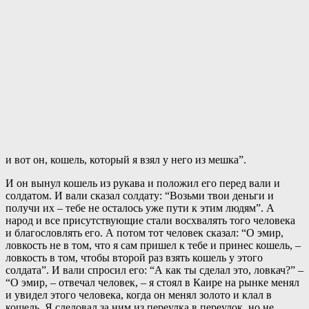
и вот он, кошель, который я взял у него из мешка”.
И он вынул кошель из рукава и положил его перед вали и
солдатом. И вали сказал солдату: “Возьми твои деньги и
получи их – тебе не осталось уже пути к этим людям”. А
народ и все присутствующие стали восхвалять того человека
и благословлять его. А потом тот человек сказал: “О эмир,
ловкость не в том, что я сам пришел к тебе и принес кошель, –
ловкость в том, чтобы второй раз взять кошель у этого
солдата”. И вали спросил его: “А как ты сделал это, ловкач?” –
“О эмир, – отвечал человек, – я стоял в Каире на рынке менял
и увидел этого человека, когда он менял золото и клал в
кошель. Я следовал за ним из переулка в переулок, но не