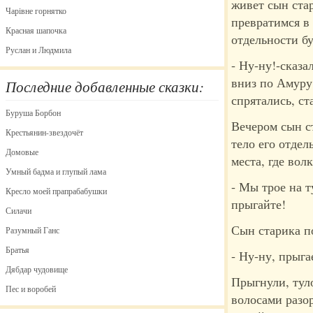
живет сын стар
Чарівне горнятко
превратимся в
Красная шапочка
отдельности бу
Руслан и Людмила
- Ну-ну!-сказ
вниз по Амуру
Последние добавленные сказки:
спрятались, ст
Буруша Борбон
Вечером сын с
Крестьянин-звездочёт
тело его отдел
Домовые
места, где вол
Умный бадма и глупый лама
- Мы трое на т
Кресло моей прапрабабушки
прыгайте!
Силачи
Сын старика п
Разумный Ганс
Братья
- Ну-ну, прыг
Дябдар чудовище
Прыгнули, туло
Пес и воробей
волосами разор