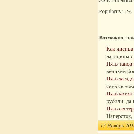
живут-пожива
Popularity: 1%
Возможно, вам
Как лисица
женщины с 
Пять танов
великий бог
Пять загадо
семь сынове
Пять котов
рубили, да 
Пять сестер
Наперсток,
17 Ноябрь 201