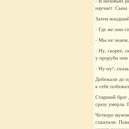
- В низовьях р
научает. Сына 
Затем младший
- Где же они с
- Мы не знаем,
- Ну, скорее, 
у проруби они
- Ну-ну!-.сказ
Добежали до п
к себе побежал
Старший брат 
сразу умерла.
Четверо мужчи
схватили. Пове