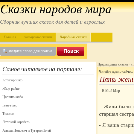
Cказки народов мира
Сборник лучших сказок для детей и взрослых
Главная
Авторские сказки
Народные сказки
Предыдущая сказка - «
Самое читаемое на портале:
Читайте прямо сейчас:
Пять женщ
Котигорошко
Яйце-райце
В Мой Мир
Царівна-жаба
Іван-вітер
Жили-были п
старшая сестра
Телесик
Летючий корабель
- Я ваша старш
Алеша Попович и Тугарин Змей