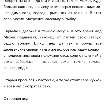
говорит на сто — до ста и считать только может. Куда
больше наш лес, и в лесу этом зверья всякого видимо-
невидимо волк, медведь, рысь, всякая всячина. В этот
лес и увезла Матрешка маленькую Рыбку.
Скрылась девочка в темном лесу, и в это время дед
Михей поднимает, наконец, от лаптей свою старую
седую голову. Глянул дед да так и обмер все
деревенские свиньи на его же полосе картошку копают,
с полдесятины овцы положили овса, кони от слепней в
рожь забрались — высокая рожь, только головы
конские видны.
Старый бросился к пастухам, а те же стоят себе кучкой
и все в лес смотрят за реку.
Оторопел дед: