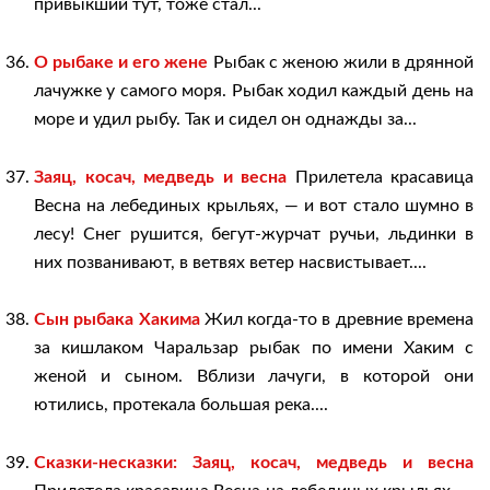
привыкший тут, тоже стал...
О рыбаке и его жене
Рыбак с женою жили в дрянной
лачужке у самого моря. Рыбак ходил каждый день на
море и удил рыбу. Так и сидел он однажды за...
Заяц, косач, медведь и весна
Прилетела красавица
Весна на лебединых крыльях, — и вот стало шумно в
лесу! Снег рушится, бегут-журчат ручьи, льдинки в
них позванивают, в ветвях ветер насвистывает....
Сын рыбака Хакима
Жил когда-то в древние времена
за кишлаком Чаральзар рыбак по имени Хаким с
женой и сыном. Вблизи лачуги, в которой они
ютились, протекала большая река....
Сказки-несказки: Заяц, косач, медведь и весна