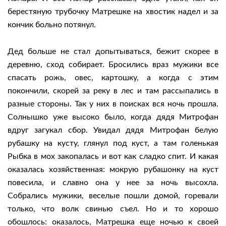
берестяную трубочку Матрешке на хвостик надел и за
кончик больно потянул.
Дед больше не стал допытываться, бежит скорее в
деревню, сход собирает. Бросились враз мужики все
спасать рожь, овес, картошку, а когда с этим
покончили, скорей за реку в лес и там рассыпались в
разные стороны. Так у них в поисках вся ночь прошла.
Солнышко уже высоко было, когда дядя Митрофан
вдруг загукал сбор. Увидал дядя Митрофан белую
рубашку на кусту, глянул под куст, а там голенькая
Рыбка в мох закопалась и вот как сладко спит. И какая
оказалась хозяйственная: мокрую рубашонку на куст
повесила, и славно она у нее за ночь высохла.
Собрались мужики, веселые пошли домой, горевали
только, что волк свинью съел. Но и то хорошо
обошлось: оказалось, Матрешка еще ночью к своей