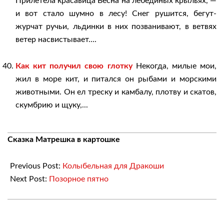
Прилетела красавица Весна на лебединых крыльях, —
и вот стало шумно в лесу! Снег рушится, бегут-
журчат ручьи, льдинки в них позванивают, в ветвях
ветер насвистывает....
Как кит получил свою глотку
Некогда, милые мои,
жил в море кит, и питался он рыбами и морскими
животными. Он ел треску и камбалу, плотву и скатов,
скумбрию и щуку,...
2018-
Сказка Матрешка в картошке
04-
19
Previous Post:
Колыбельная для Дракоши
Next Post:
Позорное пятно