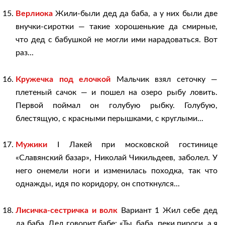
Верлиока
Жили-были дед да баба, а у них были две
внучки-сиротки — такие хорошенькие да смирные,
что дед с бабушкой не могли ими нарадоваться. Вот
раз...
Кружечка под елочкой
Мальчик взял сеточку —
плетеный сачок — и пошел на озеро рыбу ловить.
Первой поймал он голубую рыбку. Голубую,
блестящую, с красными перышками, с круглыми...
Мужики
I Лакей при московской гостинице
«Славянский базар», Николай Чикильдеев, заболел. У
него онемели ноги и изменилась походка, так что
однажды, идя по коридору, он споткнулся...
Лисичка-сестричка и волк
Вариант 1 Жил себе дед
да баба. Дед говорит бабе: «Ты, баба, пеки пироги, а я