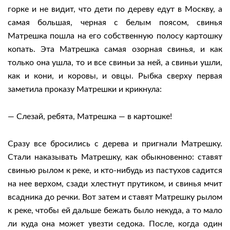
горке и не видит, что дети по дереву едут в Москву, а
самая большая, черная с белым поясом, свинья
Матрешка пошла на его собственную полосу картошку
копать. Эта Матрешка самая озорная свинья, и как
только она ушла, то и все свиньи за ней, а свиньи ушли,
как и кони, и коровы, и овцы. Рыбка сверху первая
заметила проказу Матрешки и крикнула:
— Слезай, ребята, Матрешка — в картошке!
Сразу все бросились с дерева и пригнали Матрешку.
Стали наказывать Матрешку, как обыкновенно: ставят
свинью рылом к реке, и кто-нибудь из пастухов садится
на нее верхом, сзади хлестнут прутиком, и свинья мчит
всадника до речки. Вот затем и ставят Матрешку рылом
к реке, чтобы ей дальше бежать было некуда, а то мало
ли куда она может увезти седока. После, когда один