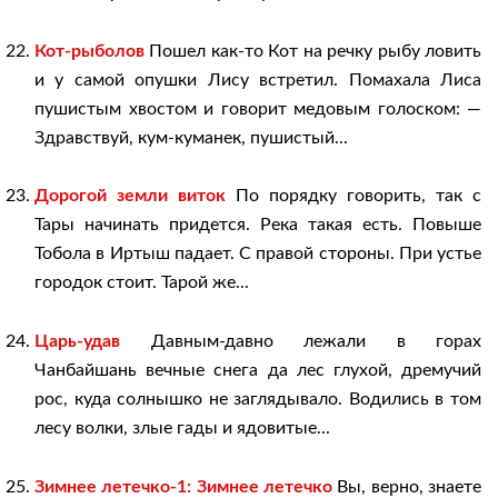
Кот-рыболов
Пошел как-то Кот на речку рыбу ловить
и у самой опушки Лису встретил. Помахала Лиса
пушистым хвостом и говорит медо­вым голоском: —
Здравствуй, кум-куманек, пушистый...
Дорогой земли виток
По порядку говорить, так с
Тары начинать придется. Река такая есть. Повыше
Тобола в Иртыш падает. С правой стороны. При устье
городок стоит. Тарой же...
Царь-удав
Давным-давно лежали в горах
Чанбайшань вечные снега да лес глухой, дремучий
рос, куда солнышко не заглядывало. Водились в том
лесу волки, злые гады и ядовитые...
Зимнее летечко-1: Зимнее летечко
Вы, верно, знаете