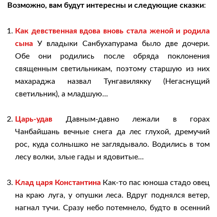
Возможно, вам будут интересны и следующие сказки
:
Как девственная вдова вновь стала женой и родила
сына
У владыки Санбухапурама было две дочери.
Обе они родились после обряда поклонения
священным светильникам, поэтому старшую из них
махараджа назвал Тунгавилякку (Негаснущий
светильник), а младшую...
Царь-удав
Давным-давно лежали в горах
Чанбайшань вечные снега да лес глухой, дремучий
рос, куда солнышко не заглядывало. Водились в том
лесу волки, злые гады и ядовитые...
Клад царя Константина
Как-то пас юноша стадо овец
на краю луга, у опушки леса. Вдруг поднялся ветер,
нагнал тучи. Сразу небо потемнело, будто в осенний