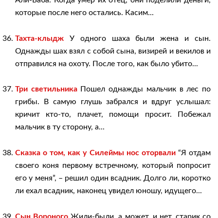
которые после него остались. Касим...
Тахта-клыдж
У одного шаха были жена и сын.
Однажды шах взял с собой сына, визирей и векилов и
отправился на охоту. После того, как было убито...
Три светильника
Пошел однажды мальчик в лес по
грибы. В самую глушь забрался и вдруг услышал:
кричит кто-то, плачет, помощи просит. Побежал
мальчик в ту сторону, а...
Сказка о том, как у Силеймы нос оторвали
“Я отдам
своего коня первому встречному, который попросит
его у меня”, – решил один всадник. Долго ли, коротко
ли ехал всадник, наконец увидел юношу, идущего...
Сын Вороного
Жили-были, а может, и нет, старик со