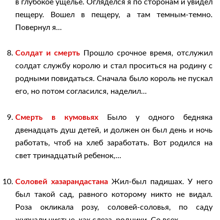
в глубокое ущелье. Огляделся я по сторонам и увидел
пещеру. Вошел в пещеру, а там темным-темно.
Повернул я...
Солдат и смерть
Прошло срочное время, отслужил
солдат службу королю и стал проситься на родину с
родными повидаться. Сначала было король не пускал
его, но потом согласился, наделил...
Смерть в кумовьях
Было у одного бедняка
двенадцать душ детей, и должен он был день и ночь
работать, чтоб на хлеб заработать. Вот родился на
свет тринадцатый ребенок,...
Соловей хазарандастана
Жил-был падишах. У него
был такой сад, равного которому никто не видал.
Роза окликала розу, соловей-соловья, по саду
журчали чистые, как слеза, родники. Со всех...