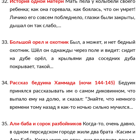
История одной матери
Мать пела у колыбели своего
ребенка; как она горевала, как боялась, что он умрет!
Личико его совсем побледнело, глазки были закрыты,
дышал он так слабо,...
Большой орел и охотник
Был, а может, и нет бедный
охотник. Шёл он однажды через поле и видит: сидит
на дубе орёл, а крыльями два соседних дуба
покрывает, такой...
Рассказ бедуина Хаммада (ночи 144-145)
Бедуин
принялся рассказывать им о самом диковинном, что
выпало ему на долю, и сказал: “Знайте, что немного
времени тому назад я как-то ночью сильно мучился...
Али-баба и сорок разбойников
Когда-то, очень давно,
в одном персидском городе жили два брата -Касим и
Али-Баба. Когда умер их отец, они поделили деньги,