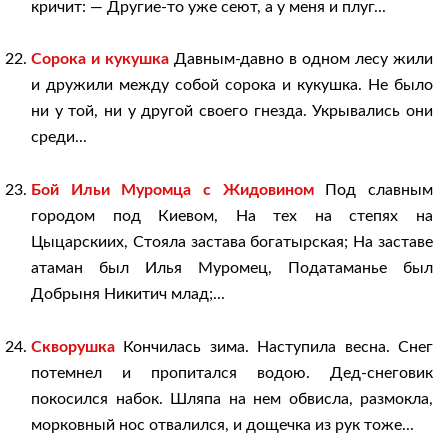
кричит: — Другие-то уже сеют, а у меня и плуг...
Сорока и кукушка
Давным-давно в одном лесу жили
и дружили между собой сорока и кукушка. Не было
ни у той, ни у другой своего гнезда. Укрывались они
среди...
Бой Ильи Муромца с Жидовином
Под славным
городом под Киевом, На тех на степях на
Цыцарскиих, Стояла застава богатырская; На заставе
атаман был Илья Муромец, Податаманье был
Добрыня Никитич млад;...
Скворушка
Кончилась зима. Наступила весна. Снег
потемнел и пропитался водою. Дед-снеговик
покосился набок. Шляпа на нем обвисла, размокла,
морковный нос отвалился, и дощечка из рук тоже...