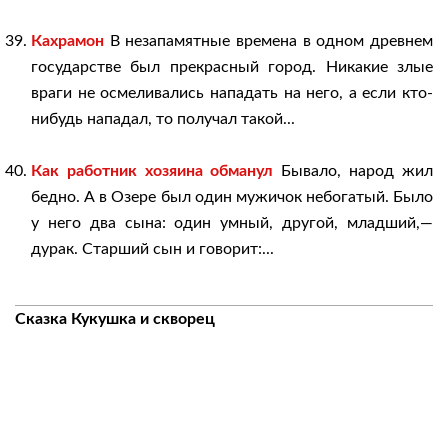
Кахрамон
В незапамятные времена в одном древнем
государстве был прекрасный город. Никакие злые
враги не осмеливались нападать на него, а если кто-
нибудь нападал, то получал такой...
Как работник хозяина обманул
Бывало, народ жил
бедно. А в Озере был один мужичок небогатый. Было
у него два сына: один умный, другой, младший,—
дурак. Старший сын и говорит:...
2018-
Сказка Кукушка и скворец
05-
02
Previous Post:
Трус Курата
Next Post:
Люля