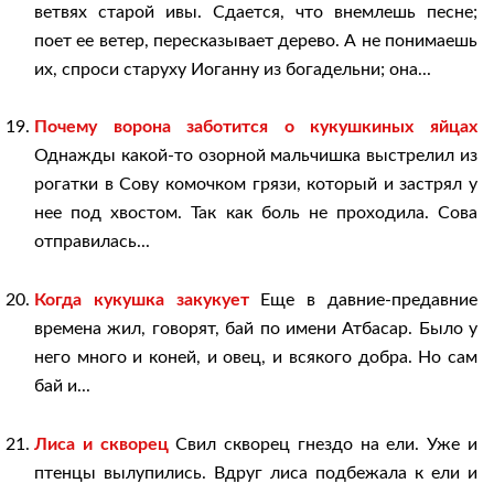
ветвях старой ивы. Сдается, что внемлешь песне;
поет ее ветер, пересказывает дерево. А не понимаешь
их, спроси старуху Иоганну из богадельни; она...
Почему ворона заботится о кукушкиных яйцах
Однажды какой-то озорной мальчишка выстрелил из
рогатки в Сову комочком грязи, который и застрял у
нее под хвостом. Так как боль не проходила. Сова
отправилась...
Когда кукушка закукует
Еще в давние-предавние
времена жил, говорят, бай по имени Атбасар. Было у
него много и коней, и овец, и всякого добра. Но сам
бай и...
Лиса и скворец
Свил скворец гнездо на ели. Уже и
птенцы вылупились. Вдруг лиса подбежала к ели и