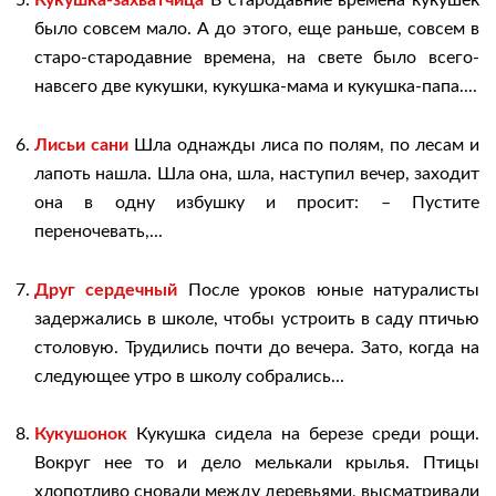
Кукушка-захватчица
В стародавние времена кукушек
было совсем мало. А до этого, еще раньше, совсем в
старо-стародавние времена, на свете было всего-
навсего две кукушки, кукушка-мама и кукушка-папа....
Лисьи сани
Шла однажды лиса по полям, по лесам и
лапоть нашла. Шла она, шла, наступил вечер, заходит
она в одну избушку и просит: – Пустите
переночевать,...
Друг сердечный
После уроков юные натуралисты
задержались в школе, чтобы устроить в саду птичью
столовую. Трудились почти до вечера. Зато, когда на
следующее утро в школу собрались...
Кукушонок
Кукушка сидела на березе среди рощи.
Вокруг нее то и дело мелькали крылья. Птицы
хлопотливо сновали между деревьями, высматривали