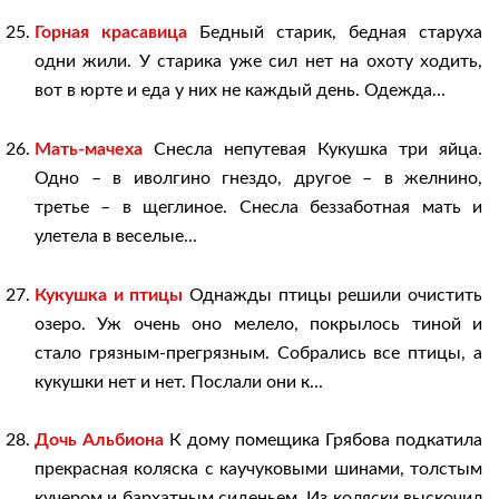
Горная красавица
Бедный старик, бедная старуха
одни жили. У старика уже сил нет на охоту ходить,
вот в юрте и еда у них не каждый день. Одежда...
Мать-мачеха
Снесла непутевая Кукушка три яйца.
Одно – в иволгино гнездо, другое – в желнино,
третье – в щеглиное. Снесла беззаботная мать и
улетела в веселые...
Кукушка и птицы
Однажды птицы решили очистить
озеро. Уж очень оно мелело, покрылось тиной и
стало грязным-прегрязным. Собрались все птицы, а
кукушки нет и нет. Послали они к...
Дочь Альбиона
К дому помещика Грябова подкатила
прекрасная коляска с каучуковыми шинами, толстым
кучером и бархатным сиденьем. Из коляски выскочил