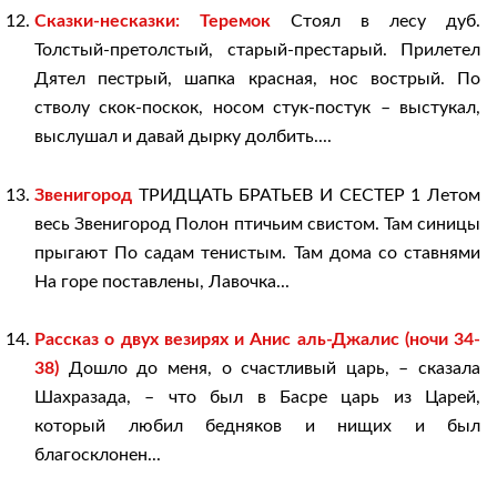
Сказки-несказки: Теремок
Стоял в лесу дуб.
Толстый-претолстый, старый-престарый. Прилетел
Дятел пестрый, шапка красная, нос вострый. По
стволу скок-поскок, носом стук-постук – выстукал,
выслушал и давай дырку долбить....
Звенигород
ТРИДЦАТЬ БРАТЬЕВ И СЕСТЕР 1 Летом
весь Звенигород Полон птичьим свистом. Там синицы
прыгают По садам тенистым. Там дома со ставнями
На горе поставлены, Лавочка...
Рассказ о двух везирях и Анис аль-Джалис (ночи 34-
38)
Дошло до меня, о счастливый царь, – сказала
Шахразада, – что был в Басре царь из Царей,
который любил бедняков и нищих и был
благосклонен...