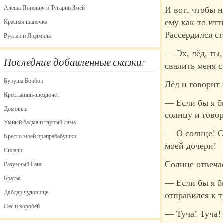
Алеша Попович и Тугарин Змей
И вот, чтобы н
ему как-то итт
Красная шапочка
Рассердился ст
Руслан и Людмила
— Эх, лёд, ты,
Последние добавленные сказки:
свалить меня с
Буруша Борбон
Лёд и говорит 
Крестьянин-звездочёт
— Если бы я бы
Домовые
солнцу и говор
Умный бадма и глупый лама
— О солнце! От
Кресло моей прапрабабушки
моей дочери!
Силачи
Солнце отвеча
Разумный Ганс
Братья
— Если бы я бы
Дябдар чудовище
отправился к т
Пес и воробей
— Туча! Туча!