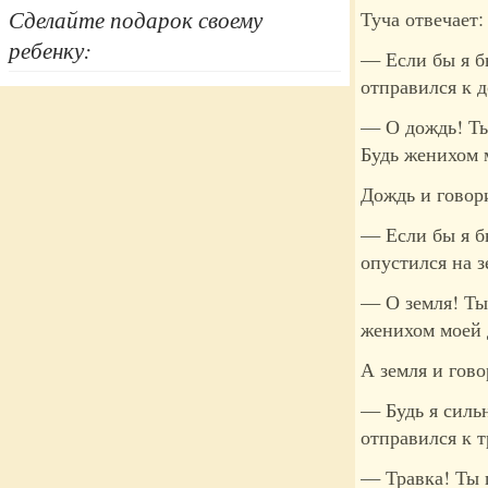
Сделайте подарок своему
Туча отвечает:
ребенку:
— Если бы я б
отправился к 
— О дождь! Ты
Будь женихом 
Дождь и говори
— Если бы я бы
опустился на з
— О земля! Ты
женихом моей 
А земля и гово
— Будь я сильн
отправился к т
— Травка! Ты 