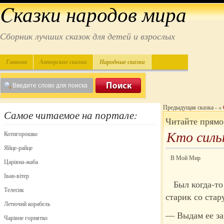
Cказки народов мира
Сборник лучших сказок для детей и взрослых
Главная
Авторские сказки
Народные сказки
Предыдущая сказка - «
Самое читаемое на портале:
Читайте прямо
Кто силь
Котигорошко
Яйце-райце
В Мой Мир
Царівна-жаба
Іван-вітер
Был когда-то
Телесик
старик со стар
Летючий корабель
— Выдам ее зам
Чарівне горнятко