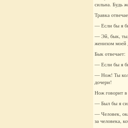
сильна. Будь 
Травка отвечае
— Если бы я б
— Эй, бык, ты
женихом моей 
Бык отвечает:
— Если бы я б
— Нож! Ты кол
дочери!
Нож говорит в 
— Был бы я сил
— Человек, ока
за человека, к