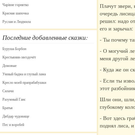
Чарівне горнятко
Плачут звери, 
очередь лисиц
Красная шапочка
решил: надо от
Руслан и Людмила
его и зарычал:
Последние добавленные сказки:
- Ты почему т
Буруша Борбон
- О могучий ле
Крестьянин-звездочёт
меня другой ле
Домовые
- Куда же он с
Умный бадма и глупый лама
- Если ты изво
Кресло моей прапрабабушки
этот разбойник
Силачи
Шли они, шли,
Разумный Ганс
глубокому коло
Братья
Дябдар чудовище
- Вот здесь гр
поднял лиса, и
Пес и воробей