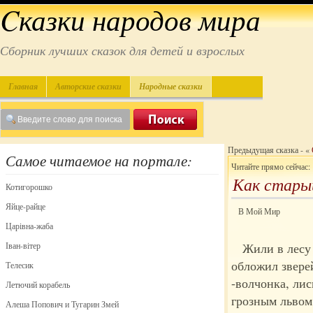
Cказки народов мира
Сборник лучших сказок для детей и взрослых
Главная
Авторские сказки
Народные сказки
Предыдущая сказка - «
Самое читаемое на портале:
Читайте прямо сейчас:
Как старый
Котигорошко
Яйце-райце
В Мой Мир
Царівна-жаба
Іван-вітер
Жили в лесу 
обложил звере
Телесик
-волчонка, лис
Летючий корабель
грозным
львом
Алеша Попович и Тугарин Змей