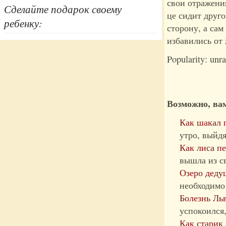
свои отражения
Сделайте подарок своему
це сидит друго
ребенку:
сторону, а сам
избавились от 
Popularity: unr
Возможно, вам
Как шакал 
утро, выйдя
Как лиса п
вышла из св
Озеро деду
необходимо 
Болезнь Ль
успокоился,
Как старик