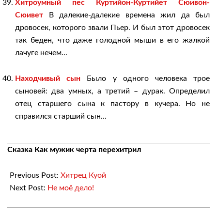
Хитроумный пес Куртийон-Куртийет Сюивон-
Сюивет
В далекие-далекие времена жил да был
дровосек, которого звали Пьер. И был этот дровосек
так беден, что даже голодной мыши в его жалкой
лачуге нечем...
Находчивый сын
Было у одного человека трое
сыновей: два умных, а третий – дурак. Определил
отец старшего сына к пастору в кучера. Но не
справился старший сын...
2010-
Сказка Как мужик черта перехитрил
12-
15
Previous Post:
Хитрец Куой
Next Post:
Не моё дело!