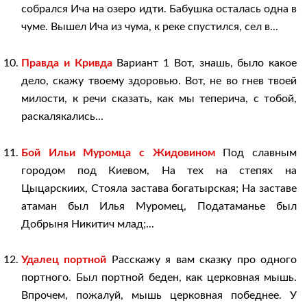
собрался Ича на озеро идти. Бабушка осталась одна в
чуме. Вышел Ича из чума, к реке спустился, сел в...
Правда и Кривда
Вариант 1 Вот, знашь, было какое
дело, скажу твоему здоровью. Вот, не во гнев твоей
милости, к речи сказать, как мы теперича, с тобой,
раскалякались...
Бой Ильи Муромца с Жидовином
Под славным
городом под Киевом, На тех на степях на
Цыцарскиих, Стояла застава богатырская; На заставе
атаман был Илья Муромец, Податаманье был
Добрыня Никитич млад;...
Удалец портной
Расскажу я вам сказку про одного
портного. Был портной беден, как церковная мышь.
Впрочем, пожалуй, мышь церковная победнее. У