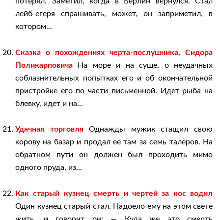
потерял. Заметил, когда в Берлин вернулся. Стал
лейб-егеря спрашивать, может, он заприметил, в
котором...
Сказка о похождениях черта-послушника, Сидора
Поликарповича
На море и на суше, о неудачных
соблазнительных попытках его и об окончательной
пристройке его по части письменной. Идет рыба на
блевку, идет и на...
Удачная торговля
Однажды мужик стащил свою
корову на базар и продал ее там за семь талеров. На
обратном пути он должен был проходить мимо
одного пруда, из...
Как старый кузнец смерть и чертей за нос водил
Один кузнец старый стал. Надоело ему на этом свете
жить, и говорит он: — Куда же это смерть