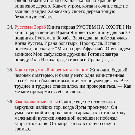
Около хижины старого Ханасака росло красивое
вишневое дерево. Как-то утром, когда и солнце еще не
взошло, увидел Ханасака у своего дерева тощую
бездомную собаку....
Рустем и Зораб
Книга первая РУСТЕМ НА ОХОТЕ I Из
книги царственной Ирана Я повесть выпишу для вас О
подвигах Рустема и Зораба. Заря едва на небе занялася,
Когда Рустем, Ирана богатырь, Проснулся. Встав с
постели, он сказал: “Мы на царя Афразиаба Опять идем
войною; Мои сабульские дружины Готовы; завтра
поведу Их в Истахар, где силы все Ирана […]...
Как хитроумный парень стал ханом
Жил один бедный
человек с матерью, и была у него одна-единственная
коза. Сам он был ленивым, ничего не умел делать. Все
труднее и труднее становилось им прокормиться. — Как
же мне прокормить себя и свою...
Заколдованные волы
Солнце еще не позолотило
верхушки далёких гор, когда Ярты проснулся. Он
умылся водой из прохладного арыка, схватил на ходу
маленький кусочек ячменной лепёшки и побежал
запрягать волов. Он запрягал их в старую соху и
громко...