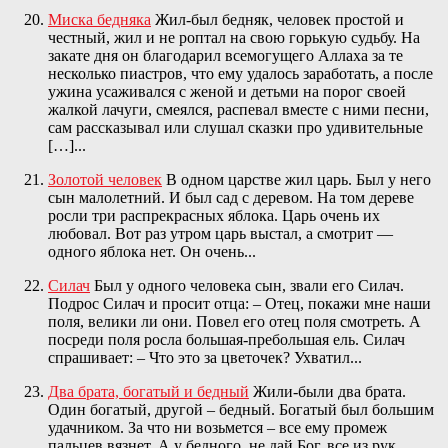
Миска бедняка
Жил-был бедняк, человек простой и
честный, жил и не роптал на свою горькую судьбу. На
закате дня он благодарил всемогущего Аллаха за те
несколько пиастров, что ему удалось заработать, а после
ужина усаживался с женой и детьми на порог своей
жалкой лачуги, смеялся, распевал вместе с ними песни,
сам рассказывал или слушал сказки про удивительные
[…]...
Золотой человек
В одном царстве жил царь. Был у него
сын малолетний. И был сад с деревом. На том дереве
росли три распрекрасных яблока. Царь очень их
любовал. Вот раз утром царь выстал, а смотрит —
одного яблока нет. Он очень...
Силач
Был у одного человека сын, звали его Силач.
Подрос Силач и просит отца: – Отец, покажи мне наши
поля, велики ли они. Повел его отец поля смотреть. А
посреди поля росла большая-пребольшая ель. Силач
спрашивает: – Что это за цветочек? Ухватил...
Два брата, богатый и бедный
Жили-были два брата.
Один богатый, другой – бедный. Богатый был большим
удачником. За что ни возьмется – все ему промеж
пальцев вязнет. А у бедного, не дай Бог, все из рук