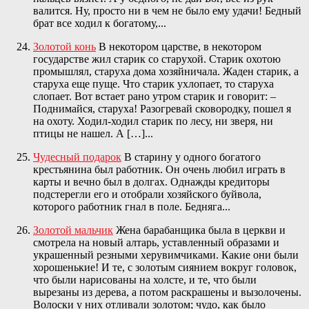
валится. Ну, просто ни в чем не было ему удачи! Бедный
брат все ходил к богатому,...
Золотой конь
В некотором царстве, в некотором
государстве жил старик со старухой. Старик охотою
промышлял, старуха дома хозяйничала. Жаден старик, а
старуха еще пуще. Что старик ухлопает, то старуха
слопает. Вот встает рано утром старик и говорит: –
Поднимайся, старуха! Разогревай сковородку, пошел я
на охоту. Ходил-ходил старик по лесу, ни зверя, ни
птицы не нашел. А […]...
Чудесный подарок
В старину у одного богатого
крестьянина был работник. Он очень любил играть в
карты и вечно был в долгах. Однажды кредиторы
подстерегли его и отобрали хозяйского буйвола,
которого работник гнал в поле. Бедняга...
Золотой мальчик
Жена барабанщика была в церкви и
смотрела на новый алтарь, уставленный образами и
украшенный резными херувимчиками. Какие они были
хорошенькие! И те, с золотым сиянием вокруг головок,
что были нарисованы на холсте, и те, что были
вырезаны из дерева, а потом раскрашены и вызолочены.
Волоски у них отливали золотом; чудо, как было