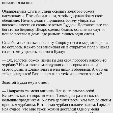
повалился на пол.
Обрадовались слуги и стали осыпать золотого божка
насмешками. Потребовали они, чтобы сдержал богач свое
обещание. Нечего делать, пришлось богачу убираться
восвояси вместе со своим золотым Буддой. Досталось все его
богатство бедняку. Щедро оделил бедняк остальных слуг, и
пошло веселье в доме, где раньше лились одни слезы.
Стал богач скитаться по свету. Скоро у него и медного гроша
не осталось. Как-то раз заночевал он в открытом поле и начал
со слезами упрекать золотого Будду:
— Эх, золотой божок, зачем ты дал себя побороть какому-то
чурбану? Из-за твоего малодушия я с позором изгнан из
своего дома, и хозяйничает в нем нищий оборвыш. А я-то на
тебя понадеялся! Разве не отлил я тебя из чистого золота?
Золотой Будда ему в ответ:
— Напрасно ты меня винишь. Пеняй на самого себя!
Вспомни, как ты кормил меня! Только два раза в год, по
большим праздникам! А слуга делился всем, чем мог, со своим
простым чурбаном. Вот и стал чурбан сильнее золота. Горькая
моя судьба, что мне такой хозяин достался! Одно у меня