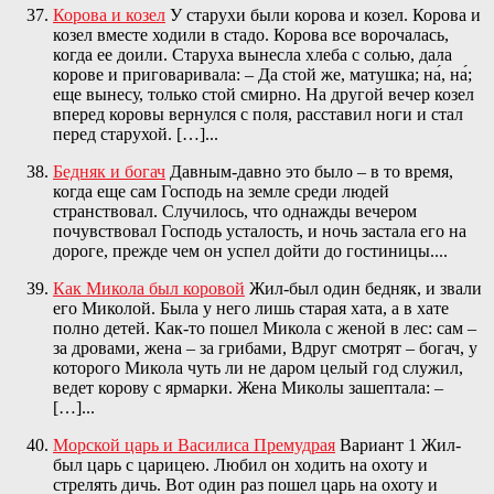
Корова и козел
У старухи были корова и козел. Корова и
козел вместе ходили в стадо. Корова все ворочалась,
когда ее доили. Старуха вынесла хлеба с солью, дала
корове и приговаривала: – Да стой же, матушка; на́, на́;
еще вынесу, только стой смирно. На другой вечер козел
вперед коровы вернулся с поля, расставил ноги и стал
перед старухой. […]...
Бедняк и богач
Давным-давно это было – в то время,
когда еще сам Господь на земле среди людей
странствовал. Случилось, что однажды вечером
почувствовал Господь усталость, и ночь застала его на
дороге, прежде чем он успел дойти до гостиницы....
Как Микола был коровой
Жил-был один бедняк, и звали
его Миколой. Была у него лишь старая хата, а в хате
полно детей. Как-то пошел Микола с женой в лес: сам –
за дровами, жена – за грибами, Вдруг смотрят – богач, у
которого Микола чуть ли не даром целый год служил,
ведет корову с ярмарки. Жена Миколы зашептала: –
[…]...
Морской царь и Василиса Премудрая
Вариант 1 Жил-
был царь с царицею. Любил он ходить на охоту и
стрелять дичь. Вот один раз пошел царь на охоту и