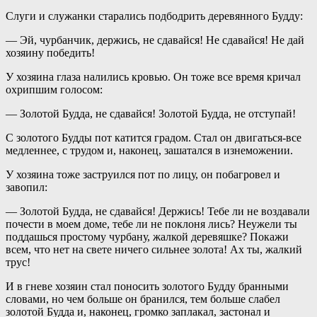
Слуги и служанки старались подбодрить деревянного Будду:
— Эй, чурбанчик, держись, не сдавайся! Не сдавайся! Не дай
хозяину победить!
У хозяина глаза налились кровью. Он тоже все время кричал
охрипшим голосом:
— Золотой Будда, не сдавайся! Золотой Будда, не отступай!
С золотого Будды пот катится градом. Стал он двигаться-все
медленнее, с трудом и, наконец, зашатался в изнеможении.
У хозяина тоже заструился пот по лицу, он побагровел и
завопил:
— Золотой Будда, не сдавайся! Держись! Тебе ли не воздавали
почести в моем доме, тебе ли не поклоня лись? Неужели ты
поддашься простому чурбану, жалкой деревяшке? Покажи
всем, что нет на свете ничего сильнее золота! Ах ты, жалкий
трус!
И в гневе хозяин стал поносить золотого Будду бранными
словами, но чем больше он бранился, тем больше слабел
золотой Будда и, наконец, громко заплакал, застонал и