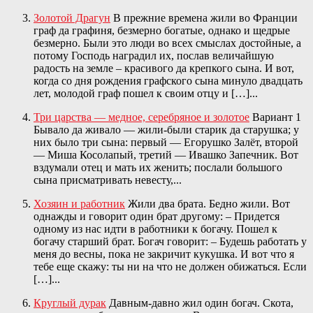
Золотой Драгун
В прежние времена жили во Франции
граф да графиня, безмерно богатые, однако и щедрые
безмерно. Были это люди во всех смыслах достойные, а
потому Господь наградил их, послав величайшую
радость на земле – красивого да крепкого сына. И вот,
когда со дня рождения графского сына минуло двадцать
лет, молодой граф пошел к своим отцу и […]...
Три царства — медное, серебряное и золотое
Вариант 1
Бывало да живало — жили-были старик да старушка; у
них было три сына: первый — Егорушко Залёт, второй
— Миша Косолапый, третий — Ивашко Запечник. Вот
вздумали отец и мать их женить; послали большого
сына присматривать невесту,...
Хозяин и работник
Жили два брата. Бедно жили. Вот
однажды и говорит один брат другому: – Придется
одному из нас идти в работники к богачу. Пошел к
богачу старший брат. Богач говорит: – Будешь работать у
меня до весны, пока не закричит кукушка. И вот что я
тебе еще скажу: ты ни на что не должен обижаться. Если
[…]...
Круглый дурак
Давным-давно жил один богач. Скота,