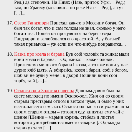
Ред.) да степочки. На Нязях (Нязь, приток Уфы. – Ред.)
там, по Ураиму (котловина по реке Нязе. – Ред.), а тут
[…]...
Озеро Гандзирри
Приехал как-то в Мессину богач. Он
был так богат, что и сам толком не знал, сколько у него
богатства. Пошёл он прогуляться на берег озера
Гандзирри и залюбовался его красотой. А, у богачей
такая привычка – уж если им что-нибудь понравится,...
Казка про козла и барана
Був собі чоловік та жінка; мали
вони козла й барана. – Ох, жінко! – каже чоловік. –
Проженемо ми цього барана і козла, а то вже вони у нас
дурно хліб ïдять. А вбирайсь, козел і баран, собі з богом,
шоб ви не були у мене і в дворі! Пошили вони собі
торбу, та й […]...
Оскюс-оол и Золотая царевна
Давным-давно был на
свете молодец по имени Оскюс-оол. Жил он со своим
старым-престарым отцом в ветхом чуме, и было у них
всего-навсего семь коз. Оскюс-оол пас коз и ухаживал за
своим старым отцом – готовил еду, кипятил ему чай с
шенне [Шенне – марьин корень, стебель и листья
которого употребляются вместо заварки.]. Однажды
старику стало […]...