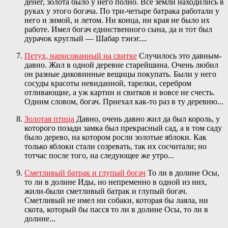
денег, золота было у него полно. Все земли находились в
руках у этого богача. По три-четыре батрака работали у
него и зимой, и летом. Ни конца, ни края не было их
работе. Имел богач единственного сына, да и тот был
дурачок круглый — Шабар тэнэг....
Петух, нарисованный на свитке
Случилось это давным-
давно. Жил в одной деревне старейшина. Очень любил
он разные диковинные вещицы покупать. Были у него
сосуды красоты невиданной, тарелки, серебром
отливающие, а уж картин и свитков и вовсе не счесть.
Одним словом, богач. Приехал как-то раз в ту деревню...
Золотая птица
Давно, очень давно жил да был король, у
которого позади замка был прекрасный сад, а в том саду
было дерево, на котором росли золотые яблоки. Как
только яблоки стали созревать, так их сосчитали; но
тотчас после того, на следующее же утро...
Сметливый батрак и глупый богач
То ли в долине Осы,
то ли в долине Иды, но непременно в одной из них,
жили-были сметливый батрак и глупый богач.
Сметливый не имел ни собаки, которая бы лаяла, ни
скота, который бы пасся то ли в долине Осы, то ли в
долине...