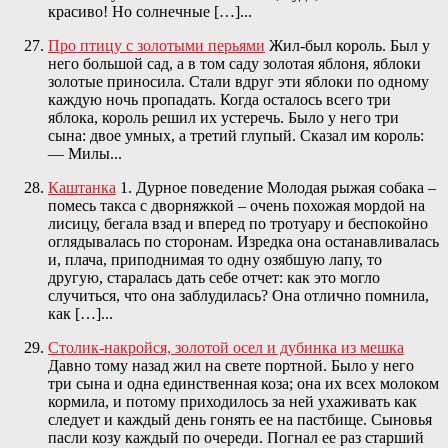
красиво! Но солнечные […]...
Про птицу с золотыми перьями
Жил-был король. Был у
него большой сад, а в том саду золотая яблоня, яблоки
золотые приносила. Стали вдруг эти яблоки по одному
каждую ночь пропадать. Когда осталось всего три
яблока, король решил их устеречь. Было у него три
сына: двое умных, а третий глупый. Сказал им король:
— Милы...
Каштанка
1. Дурное поведение Молодая рыжая собака –
помесь такса с дворняжкой – очень похожая мордой на
лисицу, бегала взад и вперед по тротуару и беспокойно
оглядывалась по сторонам. Изредка она останавливалась
и, плача, приподнимая то одну озябшую лапу, то
другую, старалась дать себе отчет: как это могло
случиться, что она заблудилась? Она отлично помнила,
как […]...
Столик-накройся, золотой осел и дубинка из мешка
Давно тому назад жил на свете портной. Было у него
три сына и одна единственная коза; она их всех молоком
кормила, и потому приходилось за ней ухаживать как
следует и каждый день гонять ее на пастбище. Сыновья
пасли козу каждый по очереди. Погнал ее раз старший