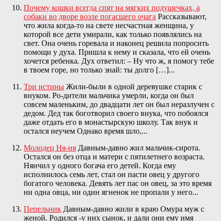
Почему кошки всегда спят на мягких подушечках, а
собаки во дворе возле погасшего очага
Рассказывают,
что жила когда-то на свете несчастная женщина, у
которой все дети умирали, как только появлялись на
свет. Она очень горевала и наконец решила попросить
помощи у духа. Пришла к нему и сказала, что ей очень
хочется ребенка. Дух ответил: – Ну что ж, я помогу тебе
в твоем горе, но только знай: ты долго […]...
Три истины
Жили-были в одной деревушке старик с
внуком. Ро-дители мальчика умерли, когда он был
совсем маленьким, до двадцати лет он был неразлучен с
дедом. Дед так боготворил своего внука, что побоялся
даже отдать его в монастырскую школу. Так внук и
остался неучем Однако время шло,...
Молодец Ня-ня
Давным-давно жил мальчик-сирота.
Остался он без отца и матери с пятилетнего возраста.
Нянчил у одного богача его детей. Когда ему
исполнилось семь лет, стал он пасти овец у другого
богатого человека. Девять лет пас он овец, за это время
ни одна овца, ни один ягненок не пропали у него...
Пепельник
Давным-давно жили в краю Омура муж с
женой. Родился -у них сынок, и дали они ему имя