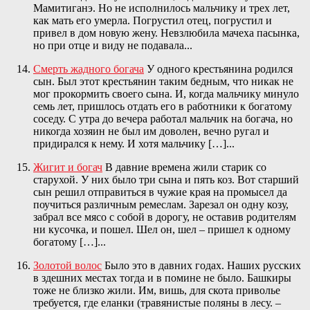
Мамитиганэ. Но не исполнилось мальчику и трех лет,
как мать его умерла. Погрустил отец, погрустил и
привел в дом новую жену. Невзлюбила мачеха пасынка,
но при отце и виду не подавала...
Смерть жадного богача
У одного крестьянина родился
сын. Был этот крестьянин таким бедным, что никак не
мог прокормить своего сына. И, когда мальчику минуло
семь лет, пришлось отдать его в работники к богатому
соседу. С утра до вечера работал мальчик на богача, но
никогда хозяин не был им доволен, вечно ругал и
придирался к нему. И хотя мальчику […]...
Жигит и богач
В давние времена жили старик со
старухой. У них было три сына и пять коз. Вот старший
сын решил отправиться в чужие края на промысел да
поучиться различным ремеслам. Зарезал он одну козу,
забрал все мясо с собой в дорогу, не оставив родителям
ни кусочка, и пошел. Шел он, шел – пришел к одному
богатому […]...
Золотой волос
Было это в давних годах. Наших русских
в здешних местах тогда и в помине не было. Башкиры
тоже не близко жили. Им, вишь, для скота приволье
требуется, где еланки (травянистые поляны в лесу. –