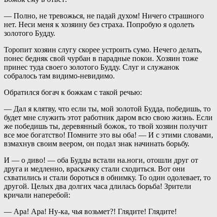
— Полно, не тревожься, не падай духом! Ничего страшного
нет. Неси меня к хозяину без страха. Попробую я одолеть
золотого Будду.
Торопит хозяин слугу скорее устроить сумо. Нечего делать,
понес бедняк свой чурбан в парадные покои. Хозяин тоже
принес туда своего золотого Будду. Слуг и служанок
собралось там видимо-невидимо.
Обратился богач к божкам с такой речью:
— Дал я клятву, что если ты, мой золотой Будда, победишь, то
будет мне служить этот работник даром всю свою жизнь. Если
же победишь ты, деревянный божок, то твой хозяин получит
все мое богатство! Помните это вы оба! — И с этими словами,
взмахнув своим веером, он подал знак начинать борьбу.
И — о диво! — оба Будды встали на.ноги, отошли друг от
друга и медленно, враскачку стали сходиться. Вот они
схватились и стали бороться в обнимку. То один одолевает, то
другой. Целых два долгих часа длилась борьба! Зрители
кричали наперебой:
— Ара! Ара! Ну-ка, чья возьмет?! Глядите! Глядите!