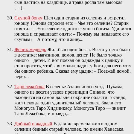
сын пастись на кладбище, а трава росла там высокая
[…]...
Скупой богач
Шел один старик из селения и встретил
юношу. Юноша спросил его: – Чье это селение? Старик
ответил: – Это селение одного скупого богача. Удивился
юноша и спрашивает опять: – Почему вы называете его
скупым? – А потому, что я живу...
Жених-медведь
Жил-был один богач. Всего у него было
в достатке: магазинов, домов, денег. Не было только
одного – детей. И вот поехал он однажды к цадику и
стал просить, чтобы вымолил цадик у Бога для него хотя
бы одного ребенка. Сказал ему цадик: – Поезжай домой,
через...
Таро лежебока
В селенье Атаросиного уезда Цукама,
одного из десяти уездов провинции Синано, что
находится на самой дальней окраине области Тосандо,
жил некогда один удивительный человек. Звали его
Моногуса Таро Хидзиикасу. Моногуса Таро — значит
Таро Лежебока, и правда,...
Добрый и жадный
В давние времена жил в одном
селении бедный старый человек, по имени Ханасака.