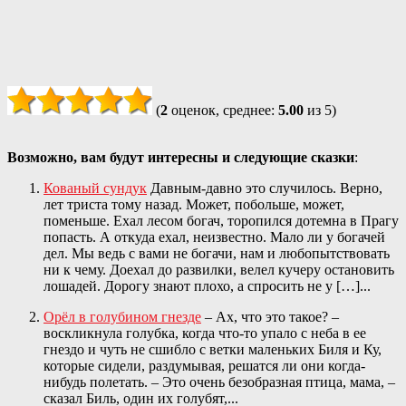
(
2
оценок, среднее:
5.00
из 5)
Возможно, вам будут интересны и следующие сказки
:
Кованый сундук
Давным-давно это случилось. Верно,
лет триста тому назад. Может, побольше, может,
поменьше. Ехал лесом богач, торопился дотемна в Прагу
попасть. А откуда ехал, неизвестно. Мало ли у богачей
дел. Мы ведь с вами не богачи, нам и любопытствовать
ни к чему. Доехал до развилки, велел кучеру остановить
лошадей. Дорогу знают плохо, а спросить не у […]...
Орёл в голубином гнезде
– Ах, что это такое? –
воскликнула голубка, когда что-то упало c неба в ее
гнездо и чуть не сшибло с ветки маленьких Биля и Ку,
которые сидели, раздумывая, решатся ли они когда-
нибудь полетать. – Это очень безобразная птица, мама, –
сказал Биль, один их голубят,...