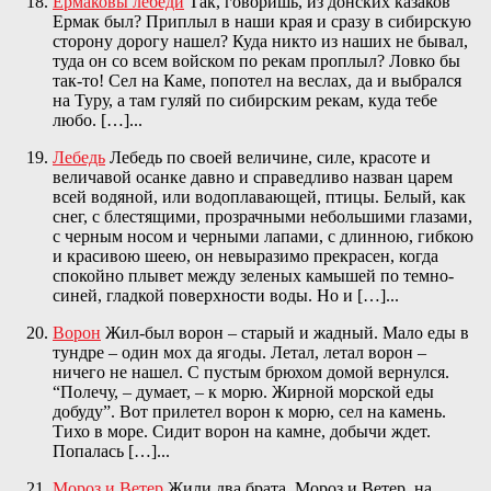
Ермаковы лебеди
Так, говоришь, из донских казаков
Ермак был? Приплыл в наши края и сразу в сибирскую
сторону дорогу нашел? Куда никто из наших не бывал,
туда он со всем войском по рекам проплыл? Ловко бы
так-то! Сел на Каме, попотел на веслах, да и выбрался
на Туру, а там гуляй по сибирским рекам, куда тебе
любо. […]...
Лебедь
Лебедь по своей величине, силе, красоте и
величавой осанке давно и справедливо назван царем
всей водяной, или водоплавающей, птицы. Белый, как
снег, с блестящими, прозрачными небольшими глазами,
с черным носом и черными лапами, с длинною, гибкою
и красивою шеею, он невыразимо прекрасен, когда
спокойно плывет между зеленых камышей по темно-
синей, гладкой поверхности воды. Но и […]...
Ворон
Жил-был ворон – старый и жадный. Мало еды в
тундре – один мох да ягоды. Летал, летал ворон –
ничего не нашел. С пустым брюхом домой вернулся.
“Полечу, – думает, – к морю. Жирной морской еды
добуду”. Вот прилетел ворон к морю, сел на камень.
Тихо в море. Сидит ворон на камне, добычи ждет.
Попалась […]...
Мороз и Ветер
Жили два брата, Мороз и Ветер, на