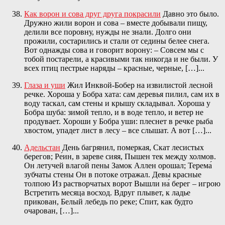
Как ворон и сова друг друга покрасили
Давно это было.
Дружно жили ворон и сова – вместе добывали пищу,
делили все поровну, нужды не знали. Долго они
прожили, состарились и стали от седины белее снега.
Вот однажды сова и говорит ворону: – Совсем мы с
тобой постарели, а красивыми так никогда и не были. У
всех птиц пестрые наряды – красные, черные, […]...
Глаза и уши
Жил Инквой-Бобер на извилистой лесной
речке. Хороша у Бобра хата: сам деревья пилил, сам их в
воду таскал, сам стены и крышу складывал. Хороша у
Бобра шуба: зимой тепло, и в воде тепло, и ветер не
продувает. Хороши у Бобра уши: плеснет в речке рыба
хвостом, упадет лист в лесу – все слышат. А вот […]...
Адельстан
День багрянил, померкая, ‎Скат лесистых
берегов; Ре́ин, в зареве сияя, ‎Пышен тек между холмов.
Он летучей влагой пены ‎Замок Аллен орошал; Терема́
зубчаты стены ‎Он в потоке отражал. Девы красные
толпою ‎Из растворчатых ворот Вышли на́ берег – игрою
‎Встретить месяца восход. Вдруг плывет, к ладье
прикован, ‎Белый лебедь по реке; Спит, как будто
очарован, […]...