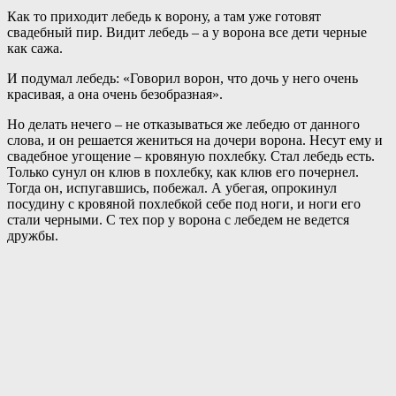
Как то приходит лебедь к ворону, а там уже готовят
свадебный пир. Видит лебедь – а у ворона все дети черные
как сажа.
И подумал
лебедь: «Говорил ворон, что дочь у него очень
красивая, а она очень безобразная».
Но делать нечего – не отказываться же лебедю от данного
слова, и он решается жениться на дочери ворона. Несут ему и
свадебное угощение – кровяную похлебку. Стал лебедь есть.
Только сунул он клюв в похлебку, как клюв его почернел.
Тогда он, испугавшись, побежал. А убегая, опрокинул
посудину с кровяной похлебкой себе под ноги, и ноги его
стали черными. С тех пор у ворона с лебедем не ведется
дружбы.