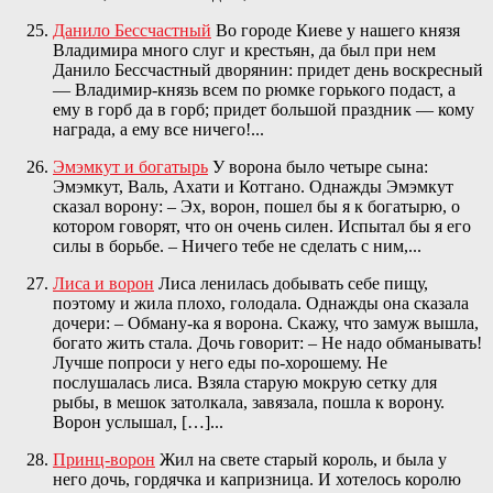
Данило Бессчастный
Во городе Киеве у нашего князя
Владимира много слуг и крестьян, да был при нем
Данило Бессчастный дворянин: придет день воскресный
— Владимир-князь всем по рюмке горького подаст, а
ему в горб да в горб; придет большой праздник — кому
награда, а ему все ничего!...
Эмэмкут и богатырь
У ворона было четыре сына:
Эмэмкут, Валь, Ахати и Котгано. Однажды Эмэмкут
сказал ворону: – Эх, ворон, пошел бы я к богатырю, о
котором говорят, что он очень силен. Испытал бы я его
силы в борьбе. – Ничего тебе не сделать с ним,...
Лиса и ворон
Лиса ленилась добывать себе пищу,
поэтому и жила плохо, голодала. Однажды она сказала
дочери: – Обману-ка я ворона. Скажу, что замуж вышла,
богато жить стала. Дочь говорит: – Не надо обманывать!
Лучше попроси у него еды по-хорошему. Не
послушалась лиса. Взяла старую мокрую сетку для
рыбы, в мешок затолкала, завязала, пошла к ворону.
Ворон услышал, […]...
Принц-ворон
Жил на свете старый король, и была у
него дочь, гордячка и капризница. И хотелось королю