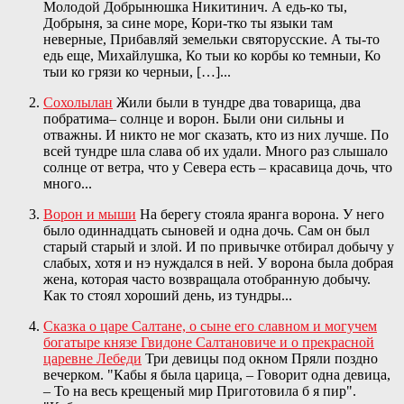
Молодой Добрынюшка Никитинич. А едь‑ко ты,
Добрыня, за сине море, Кори‑тко ты языки там
неверные, Прибавляй земельки святорусские. А ты‑то
едь еще, Михайлушка, Ко тыи ко корбы ко темныи, Ко
тыи ко грязи ко черныи, […]...
Сохолылан
Жили были в тундре два товарища, два
побратима– солнце и ворон. Были они сильны и
отважны. И никто не мог сказать, кто из них лучше. По
всей тундре шла слава об их удали. Много раз слышало
солнце от ветра, что у Севера есть – красавица дочь, что
много...
Ворон и мыши
На берегу стояла яранга ворона. У него
было одиннадцать сыновей и одна дочь. Сам он был
старый старый и злой. И по привычке отбирал добычу у
слабых, хотя и нэ нуждался в ней. У ворона была добрая
жена, которая часто возвращала отобранную добычу.
Как то стоял хороший день, из тундры...
Сказка о царе Салтане, о сыне его славном и могучем
богатыре князе Гвидоне Салтановиче и о прекрасной
царевне Лебеди
Три девицы под окном Пряли поздно
вечерком. "Кабы я была царица, – Говорит одна девица,
– То на весь крещеный мир Приготовила б я пир".