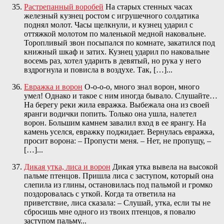
Растрепанный воробей
На старых стенных часах
железный кузнец ростом с игрушечного солдатика
поднял молот. Часы щелкнули, и кузнец ударил с
оттяжкой молотом по маленькой медной наковальне.
Торопливый звон посыпался по комнате, закатился под
книжный шкаф и затих. Кузнец ударил по наковальне
восемь раз, хотел ударить в девятый, но рука у него
вздрогнула и повисла в воздухе. Так, […]...
Евражка и ворон
О-о-о-о, много знал ворон, много
умел! Однако и такое с ним иногда бывало. Слушайте…
На берегу реки жила евражка. Выбежала она из своей
яранги водички попить. Только она ушла, налетел
ворон. Большим камнем завалил вход в ее ярангу. На
камень уселся, евражку поджидает. Вернулась евражка,
просит ворона: – Пропусти меня. – Нет, не пропущу, –
[…]...
Дикая утка, лиса и ворон
Дикая утка вывела на высокой
пальме птенцов. Пришла лиса с заступом, который она
слепила из глины, остановилась под пальмой и громко
поздоровалась с уткой. Когда та ответила на
приветствие, лиса сказала: – Слушай, утка, если ты не
сбросишь мне одного из твоих птенцов, я повалю
заступом пальму...