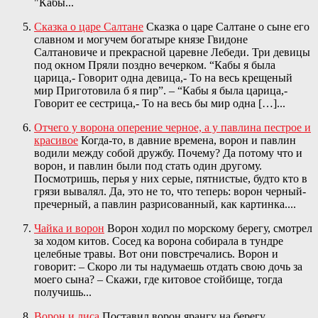
"Кабы...
Сказка о царе Салтане
Сказка о царе Салтане о сыне его
славном и могучем богатыре князе Гвидоне
Салтановиче и прекрасной царевне Лебеди. Три девицы
под окном Пряли поздно вечерком. “Кабы я была
царица,- Говорит одна девица,- То на весь крещеный
мир Приготовила б я пир”. – “Кабы я была царица,-
Говорит ее сестрица,- То на весь бы мир одна […]...
Отчего у ворона оперение черное, а у павлина пестрое и
красивое
Когда-то, в давние времена, ворон и павлин
водили между собой дружбу. Почему? Да потому что и
ворон, и павлин были под стать один другому.
Посмотришь, перья у них серые, пятнистые, будто кто в
грязи вывалял. Да, это не то, что теперь: ворон черный-
пречерный, а павлин разрисованный, как картинка....
Чайка и ворон
Ворон ходил по морскому берегу, смотрел
за ходом китов. Сосед ка ворона собирала в тундре
целебные травы. Вот они повстречались. Ворон и
говорит: – Скоро ли ты надумаешь отдать свою дочь за
моего сына? – Скажи, где китовое стойбище, тогда
получишь...
Ворон и лиса
Поставил ворон ярангу на берегу