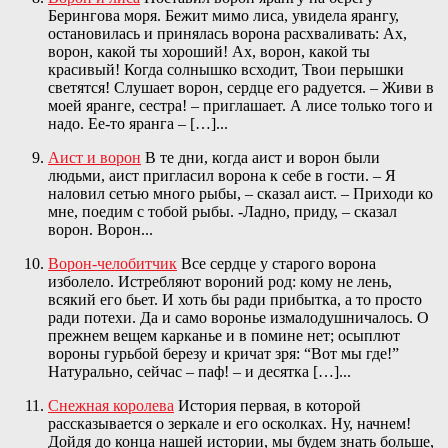
Берингова моря. Бежит мимо лиса, увидела ярангу,
остановилась и принялась ворона расхваливать: Ах,
ворон, какой ты хороший! Ах, ворон, какой ты
красивый! Когда солнышко всходит, Твои перышки
светятся! Слушает ворон, сердце его радуется. – Живи в
моей яранге, сестра! – приглашает. А лисе только того и
надо. Ее-то яранга – […]...
Аист и ворон
В те дни, когда аист и ворон были
людьми, аист пригласил ворона к себе в гости. – Я
наловил сетью много рыбы, – сказал аист. – Приходи ко
мне, поедим с тобой рыбы. -Ладно, приду, – сказал
ворон. Ворон...
Ворон-челобитчик
Все сердце у старого ворона
изболело. Истребляют вороний род: кому не лень,
всякий его бьет. И хоть бы ради прибытка, а то просто
ради потехи. Да и само воронье измалодушничалось. О
прежнем вещем карканье и в помине нет; осыплют
вороны гурьбой березу и кричат зря: “Вот мы где!”
Натурально, сейчас – паф! – и десятка […]...
Снежная королева
История первая, в которой
рассказывается о зеркале и его осколках. Ну, начнем!
Дойдя до конца нашей истории, мы будем знать больше,