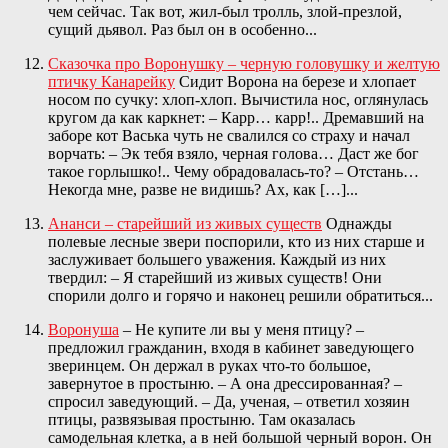
чем сейчас. Так вот, жил-был тролль, злой-презлой,
сущий дьявол. Раз был он в особенно...
Сказочка про Воронушку – черную головушку и желтую
птичку Канарейку
Сидит Ворона на березе и хлопает
носом по сучку: хлоп-хлоп. Вычистила нос, оглянулась
кругом да как каркнет: – Карр… карр!.. Дремавший на
заборе кот Васька чуть не свалился со страху и начал
ворчать: – Эк тебя взяло, черная голова… Даст же бог
такое горлышко!.. Чему обрадовалась-то? – Отстань…
Некогда мне, разве не видишь? Ах, как […]...
Ананси – старейший из живых существ
Однажды
полевые лесные звери поспорили, кто из них старше и
заслуживает большего уважения. Каждый из них
твердил: – Я старейший из живых существ! Они
спорили долго и горячо и наконец решили обратиться...
Воронуша
– Не купите ли вы у меня птицу? –
предложил гражданин, входя в кабинет заведующего
зверинцем. Он держал в руках что-то большое,
завернутое в простыню. – А она дрессированная? –
спросил заведующий. – Да, ученая, – ответил хозяин
птицы, развязывая простыню. Там оказалась
самодельная клетка, а в ней большой черный ворон. Он