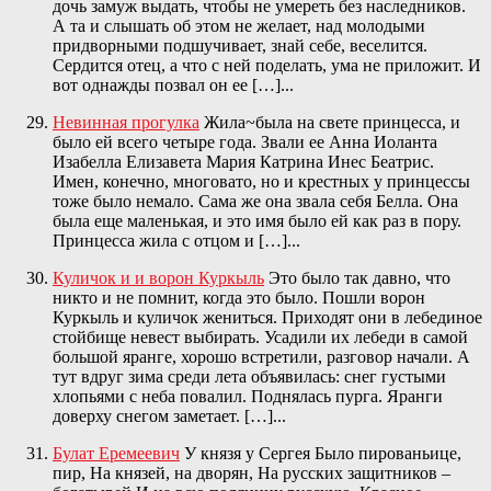
дочь замуж выдать, чтобы не умереть без наследников.
А та и слышать об этом не желает, над молодыми
придворными подшучивает, знай себе, веселится.
Сердится отец, а что с ней поделать, ума не приложит. И
вот однажды позвал он ее […]...
Невинная прогулка
Жила~была на свете принцесса, и
было ей всего четыре года. Звали ее Анна Иоланта
Изабелла Елизавета Мария Катрина Инес Беатрис.
Имен, конечно, многовато, но и крестных у принцессы
тоже было немало. Сама же она звала себя Белла. Она
была еще маленькая, и это имя было ей как раз в пору.
Принцесса жила с отцом и […]...
Куличок и и ворон Куркыль
Это было так давно, что
никто и не помнит, когда это было. Пошли ворон
Куркыль и куличок жениться. Приходят они в лебединое
стойбище невест выбирать. Усадили их лебеди в самой
большой яранге, хорошо встретили, разговор начали. А
тут вдруг зима среди лета объявилась: снег густыми
хлопьями с неба повалил. Поднялась пурга. Яранги
доверху снегом заметает. […]...
Булат Еремеевич
У князя у Сергея Было пированьице,
пир, На князей, на дворян, На русских защитников –