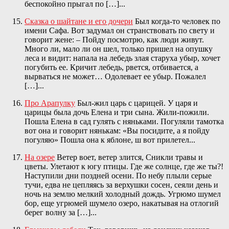
беспокойно прыгал по […]...
Cказка о шайтане и его дочери
Был когда-то человек по
имени Сафа. Вот задумал он странствовать по свету и
говорит жене: – Пойду посмотрю, как люди живут.
Много ли, мало ли он шел, только пришел на опушку
леса и видит: напала на лебедь злая старуха убыр, хочет
погубить ее. Кричит лебедь, рвется, отбивается, а
вырваться не может… Одолевает ее убыр. Пожалел
[…]...
Про Арапулку
Был-жил царь с царицей. У царя и
царицы была дочь Елена и три сына. Жили-пожили.
Пошла Елена в сад гулять с няньками. Погуляли тамотка
вот она и говорит нянькам: «Вы посидите, а я пойду
погуляю» Пошла она к яблоне, ш вот прилетел...
На озере
Ветер воет, ветер злится, Сникли травы и
цветы. Улетают к югу птицы. Где же солнце, где же ты?!
Наступили дни поздней осени. По небу плыли серые
тучи, едва не цепляясь за верхушки сосен, сеяли день и
ночь на землю мелкий холодный дождь. Угрюмо шумел
бор, еще угрюмей шумело озеро, накатывая на отлогий
берег волну за […]...