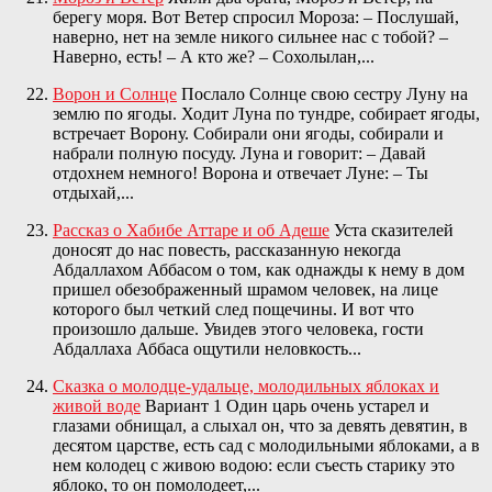
берегу моря. Вот Ветер спросил Мороза: – Послушай,
наверно, нет на земле никого сильнее нас с тобой? –
Наверно, есть! – А кто же? – Сохолылан,...
Ворон и Солнце
Послало Солнце свою сестру Луну на
землю по ягоды. Ходит Луна по тундре, собирает ягоды,
встречает Ворону. Собирали они ягоды, собирали и
набрали полную посуду. Луна и говорит: – Давай
отдохнем немного! Ворона и отвечает Луне: – Ты
отдыхай,...
Рассказ о Хабибе Аттаре и об Адеше
Уста сказителей
доносят до нас повесть, рассказанную некогда
Абдаллахом Аббасом о том, как однажды к нему в дом
пришел обезображенный шрамом человек, на лице
которого был четкий след пощечины. И вот что
произошло дальше. Увидев этого человека, гости
Абдаллаха Аббаса ощутили неловкость...
Сказка о молодце-удальце, молодильных яблоках и
живой воде
Вариант 1 Один царь очень устарел и
глазами обнищал, а слыхал он, что за девять девятин, в
десятом царстве, есть сад с молодильными яблоками, а в
нем колодец с живою водою: если съесть старику это
яблоко, то он помолодеет,...