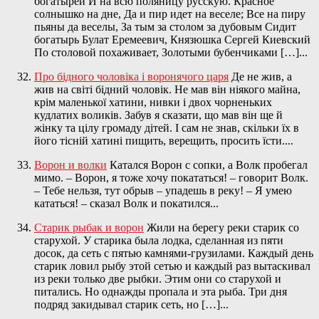
богатырей И на всю поляницу русскую. Красное
солнышко на дне, Да и пир идет на веселе; Все на пиру
пьяны да веселы, За тым за столом за дубовым Сидит
богатырь Булат Еремеевич, Князюшка Сергей Киевский
По столовой похаживает, Золотыми бубенчиками […]...
Про бідного чоловіка і воронячого царя
Де не жив, а
жив на світі бідний чоловік. Не мав він ніякого майна,
крім маленької хатини, нивки і двох чорненьких
кудлатих воликів. Забув я сказати, що мав він ще й
жінку та цілу громаду дітей. І сам не знав, скільки їх в
його тісній хатині пищить, верещить, просить їсти....
Ворон и волки
Катался Ворон с сопки, а Волк пробегал
мимо. – Ворон, я тоже хочу покататься! – говорит Волк.
– Тебе нельзя, тут обрыв – упадешь в реку! – Я умею
кататься! – сказал Волк и покатился...
Старик рыбак и ворон
Жили на берегу реки старик со
старухой. У старика была лодка, сделанная из пяти
досок, да сеть с пятью камнями-грузилами. Каждый день
старик ловил рыбу этой сетью и каждый раз вытаскивал
из реки только две рыбки. Этим они со старухой и
питались. Но однажды пропала и эта рыба. Три дня
подряд закидывал старик сеть, но […]...