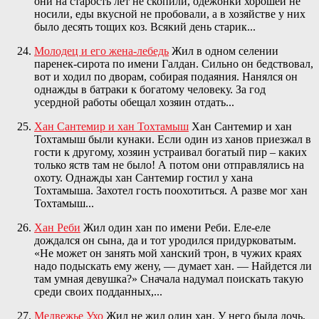
они на старость лет не скопили, одежонки хорошей не
носили, еды вкусной не пробовали, а в хозяйстве у них
было десять тощих коз. Всякий день старик...
Молодец и его жена-лебедь
Жил в одном селении
паренек-сирота по имени Галдан. Сильно он бедствовал,
вот и ходил по дворам, собирая подаяния. Нанялся он
однажды в батраки к богатому человеку. За год
усердной работы обещал хозяин отдать...
Хан Сантемир и хан Тохтамыш
Хан Сантемир и хан
Тохтамыш были кунаки. Если один из ханов приезжал в
гости к другому, хозяин устраивал богатый пир – каких
только яств там не было! А потом они отправлялись на
охоту. Однажды хан Сантемир гостил у хана
Тохтамыша. Захотел гость поохотиться. А разве мог хан
Тохтамыш...
Хан Реби
Жил один хан по имени Реби. Еле-еле
дождался он сына, да и тот уродился придурковатым.
«Не может он занять мой ханский трон, в чужих краях
надо подыскать ему жену, — думает хан. — Найдется ли
там умная девушка?» Сначала надумал поискать такую
среди своих подданных,...
Медвежье Ухо
Жил не жил один хан. У него была дочь,