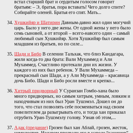
встал старший брат и сердитым голосом говорит
братьям: – Э, братья, пора вставать! Чего долго спите?
Собирайте оленей. Братья его спят. Мать...
Хушкийяр и Шатирин
Давным-давно жил один могучий
царь. Было у него две жены. От одной жены у него было
семь сыновей, а от второй – всего-навсего один – самый
любимый сын Хушкийяр. Хотя Хушкийяр был самым
младшим из братьев, но по силе...
Шади и Бибо
В селении Тальхак, что близ Кандагара,
жили когда-то два брата: Вали Мухаммед и Али
Мухаммед. Счастливо протекали дни их жизни. У
каждого из них был ребенок. У Вали Мухаммеда –
прекрасный сын Шади, а у Али Мухаммеда – красавица
дочь Бибо. Шади и Бибо росли вместе и крепко...
Хитрый придворный
У Суранзан Гомбо-хана было
много придворных, но самым хитрым, умным, ловким и
находчивым из них был Уран Тушэмэл. Дошел он до
того, что стал позволять себе посмеиваться над своим
повелителем да разыгрывать его, и тогда хан приказал
отрубить Уран-Тушэмэлу голову. Узнав об этом,...
Адак (предание)
Грозен был хан Аблай, грозен, жесток,
немилостив. Недаром прозвали его в народе “канишер”