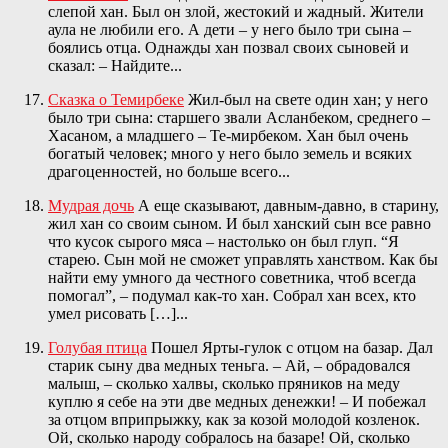
слепой хан. Был он злой, жестокий и жадный. Жители
аула не любили его. А дети – у него было три сына –
боялись отца. Однажды хан позвал своих сыновей и
сказал: – Найдите...
Сказка о Темирбеке
Жил-был на свете один хан; у него
было три сына: старшего звали Асланбеком, среднего –
Хасаном, а младшего – Те-мирбеком. Хан был очень
богатый человек; много у него было земель и всяких
драгоценностей, но больше всего...
Мудрая дочь
А еще сказывают, давным-давно, в старину,
жил хан со своим сыном. И был ханский сын все равно
что кусок сырого мяса – настолько он был глуп. “Я
старею. Сын мой не сможет управлять ханством. Как бы
найти ему умного да честного советника, чтоб всегда
помогал”, – подумал как-то хан. Собрал хан всех, кто
умел рисовать […]...
Голубая птица
Пошел Ярты-гулок с отцом на базар. Дал
старик сыну два медных теньга. – Ай, – обрадовался
малыш, – сколько халвы, сколько пряников на меду
куплю я себе на эти две медных денежки! – И побежал
за отцом вприпрыжку, как за козой молодой козленок.
Ой, сколько народу собралось на базаре! Ой, сколько