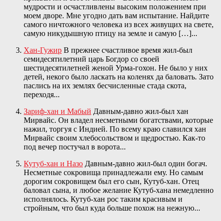
мудрости и осчастливлены высоким положением при
моем дворе. Мне угодно дать вам испытание. Найдите
самого ничтожного человека из всех живущих на свете,
самую никудышную птицу на земле и самую […]...
Хан-Гужир
В прежнее счастливое время жил-был
семидесятилетний царь Богдор со своей
шестидесятилетней женой Урма-гохон. Не было у них
детей, некого было ласкать на коленях да баловать. Зато
паслись на их землях бесчисленные стада скота,
переходя...
Зариф-хан и Мабый
Давным-давно жил-был хан
Мирвайс. Он владел несметными богатствами, которые
нажил, торгуя с Индией. По всему краю славился хан
Мирвайс своим хлебосольством и щедростью. Как-то
под вечер постучал в ворота...
Кутуб-хан и Назо
Давным-давно жил-был один богач.
Несметные сокровища принадлежали ему. Но самым
дорогим сокровищем был его сын, Кутуб-хан. Отец
баловал сына, и любое желание Кутуб-хана немедленно
исполнялось. Кутуб-хан рос таким красивым и
стройным, что был куда больше похож на нежную...