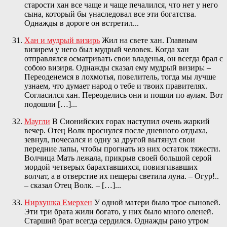
старости хан все чаще и чаще печалился, что нет у него
сына, который бы унаследовал все эти богатства.
Однажды в дороге он встретил...
Хан и мудрый визирь
Жил на свете хан. Главным
визирем у него был мудрый человек. Когда хан
отправлялся осматривать свои владенья, он всегда брал с
собою визиря. Однажды сказал ему мудрый визирь: –
Переоденемся в лохмотья, повелитель, тогда мы лучше
узнаем, что думает народ о тебе и твоих правителях.
Согласился хан. Переоделись они и пошли по аулам. Вот
подошли […]...
Маугли
В Сионийских горах наступил очень жаркий
вечер. Отец Волк проснулся после дневного отдыха,
зевнул, почесался и одну за другой вытянул свои
передние лапы, чтобы прогнать из них остаток тяжести.
Волчица Мать лежала, прикрыв своей большой серой
мордой четверых барахтавшихся, повизгивавших
волчат, а в отверстие их пещеры светила луна. – Огур!..
– сказал Отец Волк. – […]...
Нирхушка Емерхен
У одной матери было трое сыновей.
Эти три брата жили богато, у них было много оленей.
Старший брат всегда сердился. Однажды рано утром