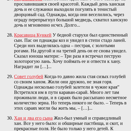
прославившаяся своей красотой. Каждый день ханская
дочь и ее служанки выходили погулять в тенистый
дворцовый сад. Однажды, когда они веселились, через
ограду перепрыгнул большой медведь, схватил ханскую
дочь и мгновенно исчез. Долго...
Красавица Кункей
У бедной старухи был единственный
сын. Пас он пднажды коз и увидел в степи стадо ланей.
Среди них выделялась одна – пестрая, с золотыми
рогами. На другой и на третий день он ее снова увидел.
Сказал юноша матери: – Три раза я встречал пеструю
золоторогую лань. Хочу поймать ее и отвести к хану.
Наградит ли […]...
Совет голубей
Когда-то давно жила стая сизых голубей
со своим ханом. Жили они дружно, не зная горя.
Однажды несколько голубей залетели в чужие края”
Встретился им в пути караван-сарай. Много лет там
проживали люди, и в сараях было рассыпано несметное
количество зерна. Но теперь никого не было. – Теперь в
этих сараях могли бы жить мы, – […]...
Хан и два его сына
Жил-был умный и справедливый
хан. Все у него было: и обширные пастбища, и скот, и
прекрасные поля. Не было только у него детей. К