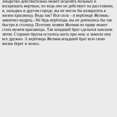
лекарство действительно может исцелять больных и
воскрешать мертвых, но ведь оно не действует на расстоянии,
и, находясь в другом городе, вы не могли бы возвратить к
жизни красавицу. Ведь так? Вся сила – в верблюде Желмая,-
закончил мудрец.- Не будь верблюда, вы не домчались бы так
быстро в столицу. Поэтому хозяин Желмая по праву может
стать мужем красавицы. Так младший брат сделался ханским
зятем. Старшие братья остались жить при нем, и зажили они
все дружно. А верблюда Желмая младший брат всю свою
жизнь берег и холил.