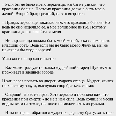
– Рели бы не было моего зеркальца, мы бы не узнали, что
красавица больна. Поэтому красавица должна быть моею
женой. Второй брат, средний, на это возразил:
– Правда, зеркальце показало нам, что красавица больна. Но
ведь не оно исцелило ее, а мое волшебное питье. Поэтому
красавица должна выйти за меня.
– Нет, красавица должна быть моей женой,- сказал им на это
младший брат.- Ведь если бы не было моего Желмая, мы не
приехали бы сюда вовремя!
Услыхал их спор хан и сказал:
– Вас может рассудить только мудрейший старец Шуюте, что
проживает в здешнем городе.
И хан велел позвать во дворец мудрого старца. Мудрец явился
по ханскому зову и, выслушав спор братьев, сказал:
– Старший из вас не прав. Хоть зеркало и показало вам, что
красавица при смерти,- но не в нем сила. Ведь солнце и месяц
видны всем на земле, но никто не может взять их руками.
– И ты не прав,- обратился мудрец к среднему брату: хоть твое