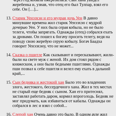
жеребенка и, узнав, что отец его был Тулпар, взял его
себе. Он […]...
Старик Уенээхэн и его мудрая дочь Уен
В давно
минувшие времена жил старик Уенээхэн с мудрой
дочерью Уен. У них была серая кобыла, но не было
телеги, чтобы запрягать. Однажды (отец) собрался ехать
за дровами. Он пошел к богачу просить телегу, ведя на
поводу свою жеребую серую кобылу. Богач Баадха
говорит Уенээхэну, что не может...
Сказка о пшитле
Как сказывают и пересказывают, жили-
были на свете муж с женой. Их дом стоял рядом с
княжеским, а они были бедными пшитлями. Однажды
пши позвал к себе пшитля и велел ему ехать в дальний
край,...
Сын бедняка и жестокий хан
Было это во владениях
злого, жестокого, бессердечного хана. Жил в тех местах
не старый еще бедняк с сыном. Хан его притеснял,
заставлял работать даром, кормил впроголодь. Бедняк не
мог придумать, как избавиться от кабалы. Однажды он
собрался в лес и взял с собой...
Слепой хан
Очень давно это было. В одном ауле жил