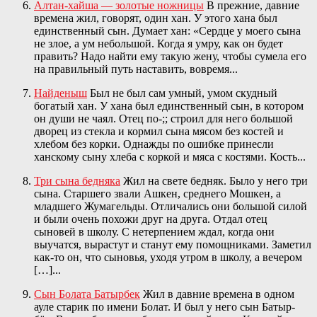
Алтан-хайша — золотые ножницы
В прежние, давние
времена жил, говорят, один хан. У этого хана был
единственный сын. Думает хан: «Сердце у моего сына
не злое, а ум небольшой. Когда я умру, как он будет
править? Надо найти ему такую жену, чтобы сумела его
на правильный путь наставить, вовремя...
Найденыш
Был не был сам умный, умом скудный
богатый хан. У хана был единственный сын, в котором
он души не чаял. Отец по-;; строил для него большой
дворец из стекла и кормил сына мясом без костей и
хлебом без корки. Однажды по ошибке принесли
ханскому сыну хлеба с коркой и мяса с костями. Кость...
Три сына бедняка
Жил на свете бедняк. Было у него три
сына. Старшего звали Ашкен, среднего Мошкен, а
младшего Жумагельды. Отличались они большой силой
и были очень похожи друг на друга. Отдал отец
сыновей в школу. С нетерпением ждал, когда они
выучатся, вырастут и станут ему помощниками. Заметил
как-то он, что сыновья, уходя утром в школу, а вечером
[…]...
Сын Болата Батырбек
Жил в давние времена в одном
ауле старик по имени Болат. И был у него сын Батыр-