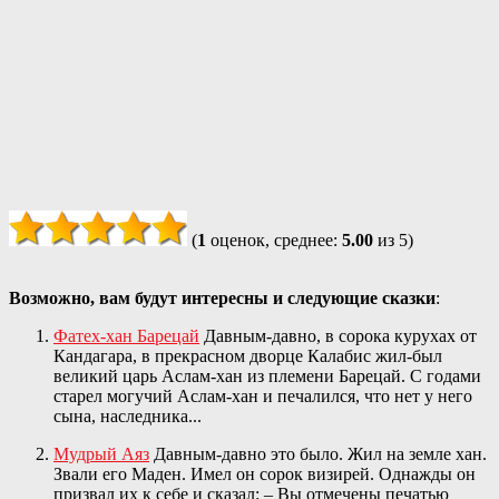
(
1
оценок, среднее:
5.00
из 5)
Возможно, вам будут интересны и следующие сказки
:
Фатех-хан Барецай
Давным-давно, в сорока курухах от
Кандагара, в прекрасном дворце Калабис жил-был
великий царь Аслам-хан из племени Барецай. С годами
старел могучий Аслам-хан и печалился, что нет у него
сына, наследника...
Мудрый Аяз
Давным-давно это было. Жил на земле хан.
Звали его Маден. Имел он сорок визирей. Однажды он
призвал их к себе и сказал: – Вы отмечены печатью