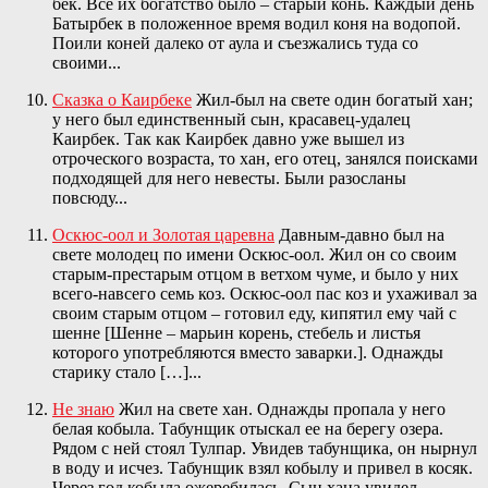
бёк. Все их богатство было – старый конь. Каждый день
Батырбек в положенное время водил коня на водопой.
Поили коней далеко от аула и съезжались туда со
своими...
Сказка о Каирбеке
Жил-был на свете один богатый хан;
у него был единственный сын, красавец-удалец
Каирбек. Так как Каирбек давно уже вышел из
отроческого возраста, то хан, его отец, занялся поисками
подходящей для него невесты. Были разосланы
повсюду...
Оскюс-оол и Золотая царевна
Давным-давно был на
свете молодец по имени Оскюс-оол. Жил он со своим
старым-престарым отцом в ветхом чуме, и было у них
всего-навсего семь коз. Оскюс-оол пас коз и ухаживал за
своим старым отцом – готовил еду, кипятил ему чай с
шенне [Шенне – марьин корень, стебель и листья
которого употребляются вместо заварки.]. Однажды
старику стало […]...
Не знаю
Жил на свете хан. Однажды пропала у него
белая кобыла. Табунщик отыскал ее на берегу озера.
Рядом с ней стоял Тулпар. Увидев табунщика, он нырнул
в воду и исчез. Табунщик взял кобылу и привел в косяк.
Через год кобыла ожеребилась. Сын хана увидел