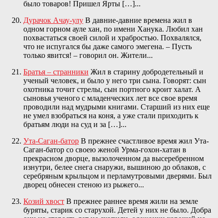
было товаров! Пришел Ярты […]...
Дурачок Ачау-улу
В давние-давние времена жил в
одном горном ауле хан, по имени Ханука. Любил хан
похвастаться своей силой и храбростью. Похвалялся,
что не испугался бы даже самого эмегена. – Пусть
только явится! – говорил он. Жители...
Братья – странники
Жил в старину добродетельный и
ученый человек, и было у него три сына. Говорят: сын
охотника точит стрелы, сын портного кроит халат. А
сыновья ученого с младенческих лет все свое время
проводили над мудрыми книгами. Старший из них еще
не умел взобраться на коня, а уже стали приходить к
братьям люди на суд и за […]...
Ута-Саган-батор
В прежнее счастливое время жил Ута-
Саган-батор со своею женой Урма-гохон-хатан в
прекрасном дворце, вызолоченном да высеребренном
изнутри, белее снега снаружи, вышиною до облаков, с
серебряным крыльцом и перламутровыми дверями. Был
дворец обнесен стеною из рыжего...
Козий хвост
В прежнее раннее время жили на земле
буряты, старик со старухой. Детей у них не было. Добра