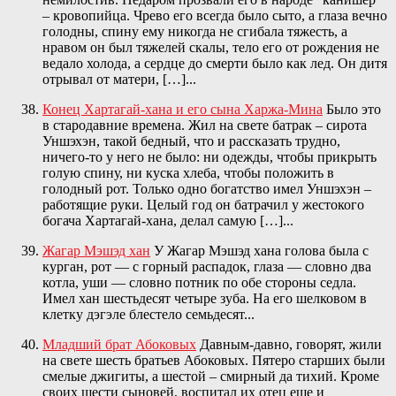
– кровопийца. Чрево его всегда было сыто, а глаза вечно
голодны, спину ему никогда не сгибала тяжесть, а
нравом он был тяжелей скалы, тело его от рождения не
ведало холода, а сердце до смерти было как лед. Он дитя
отрывал от матери, […]...
Конец Хартагай-хана и его сына Харжа-Мина
Было это
в стародавние времена. Жил на свете батрак – сирота
Уншэхэн, такой бедный, что и рассказать трудно,
ничего-то у него не было: ни одежды, чтобы прикрыть
голую спину, ни куска хлеба, чтобы положить в
голодный рот. Только одно богатство имел Уншэхэн –
работящие руки. Целый год он батрачил у жестокого
богача Хартагай-хана, делал самую […]...
Жагар Мэшэд хан
У Жагар Мэшэд хана голова была с
курган, рот — с горный распадок, глаза — словно два
котла, уши — словно потник по обе стороны седла.
Имел хан шестьдесят четыре зуба. На его шелковом в
клетку дэгэле блестело семьдесят...
Младший брат Абоковых
Давным-давно, говорят, жили
на свете шесть братьев Абоковых. Пятеро старших были
смелые джигиты, а шестой – смирный да тихий. Кроме
своих шести сыновей, воспитал их отец еще и