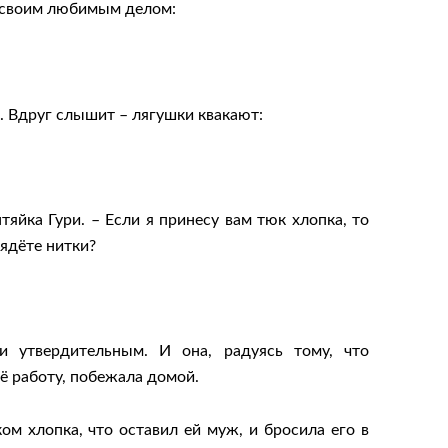
я своим любимым делом:
и. Вдруг слышит – лягушки квакают:
тяйка Гури. – Если я принесу вам тюк хлопка, то
рядёте нитки?
ри утвердительным. И она, радуясь тому, что
её работу, побежала домой.
ком хлопка, что оставил ей муж, и бросила его в