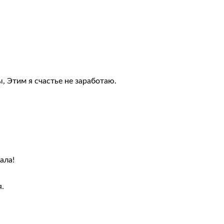
, Этим я счастье не заработаю.
ала!
я.