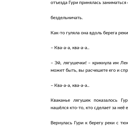
отъезда Гури принялась заниматьс
бездельничать.
Как-то гуляла она вдоль берега рек
– Ква-а-а, ква-а-а..
– Эй, лягушечки! – крикнула им Лен
может быть, вы расчешете его и сп
– Ква-а-а, ква-а-а..
Кваканье лягушек показалось Гу
нашёлся кто-то, кто сделает за неё 
Вернулась Гури к берегу реки с тю