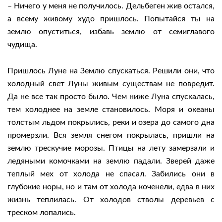
– Ничего у меня не получилось. Дельбеген жив остался,
а всему живому худо пришлось. Попытайся ты на
землю опуститься, избавь землю от семиглавого
чудища.
Пришлось Луне на Землю спускаться. Решили они, что
холодный свет Луны живым существам не повредит.
Да не все так просто было. Чем ниже Луна спускалась,
тем холоднее на земле становилось. Моря и океаны
толстым льдом покрылись, реки и озера до самого дна
промерзли. Вся земля снегом покрылась, пришли на
землю трескучие морозы. Птицы на лету замерзали и
ледяными комочками на землю падали. Зверей даже
теплый мех от холода не спасал. Забились они в
глубокие норы, но и там от холода коченели, едва в них
жизнь теплилась. От холодов стволы деревьев с
треском лопались.