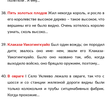
полетели”. Я ему...
Пять золотых плодов
Жил некогда король, и росло в
его королевстве высокое дерево – такое высокое, что
вершины его не было видно. Очень хотелось королю
узнать, сколь высоко...
Клаказа-Уакогингкуайо
Был один вождь; он породил
дитя; звалось оно име- нем, звали его Клаказа-
Уакогингкуайо. Было оно названо так, ибо, когда
выходило войско, оно бряцало оружием, поэтому...
В овраге
I Село Уклеево лежало в овраге, так что с
шоссе и со станции железной дороги видны были
только колокольня и трубы ситценабивных фабрик.
Когда прохожие...