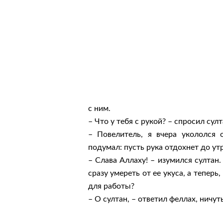
с ним.
– Что у тебя с рукой? – спросил султ
– Повелитель, я вчера укололся 
подумал: пусть рука отдохнет до утр
– Слава Аллаху! – изумился султан.
сразу умереть от ее укуса, а теперь
для работы?
– О султан, – ответил феллах, ничут