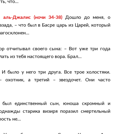
ь, что...
 аль-Джалис (ночи 34-38)
Дошло до меня, о
азада, – что был в Басре царь из Царей, который
агосклонен...
р отчитывал своего сына: – Вот уже три года
лать из тебя настоящего вора. Брал...
И было у него три друга. Все трое холостяки.
 охотник, а третий – звездочет. Они часто
 был единственный сын, юноша скромный и
однажды старика визиря поразил смертельный
ость не...