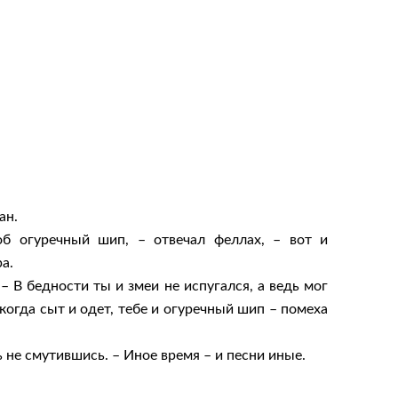
ан.
об огуречный шип, – отвечал феллах, – вот и
а.
 – В бедности ты и змеи не испугался, а ведь мог
, когда сыт и одет, тебе и огуречный шип – помеха
ь не смутившись. – Иное время – и песни иные.