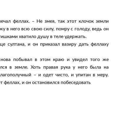
ечал феллах. – Не змея, так этот клочок земли
жу в него всю свою силу, помру с голоду, ведь он
тишками хватило душу в теле удержать.
це султана, и он приказал вазиру дать феллаху
 снова побывал в этом краю и увидел того же
лся в земле. Хоть правая рука у него была на
лагополучный – и одет чисто, и упитан в меру.
ет феллах, и он остановился побеседовать