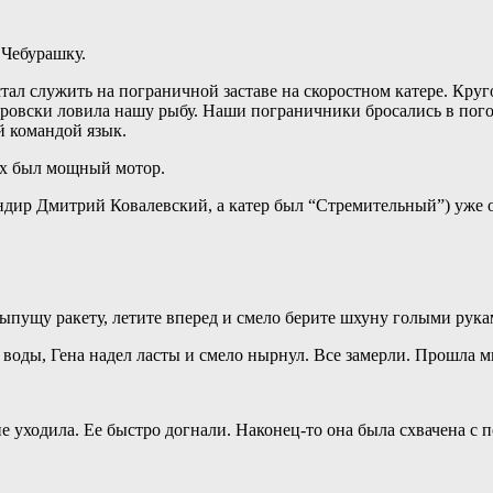
 Чебурашку.
тал служить на пограничной заставе на скоростном катере. Кру
ровски ловила нашу рыбу. Наши пограничники бросались в погон
 командой язык.
них был мощный мотор.
дир Дмитрий Ковалевский, а катер был “Стремительный”) уже о
 выпущу ракету, летите вперед и смело берите шхуну голыми рука
воды, Гена надел ласты и смело нырнул. Все замерли. Прошла мин
не уходила. Ее быстро догнали. Наконец-то она была схвачена с