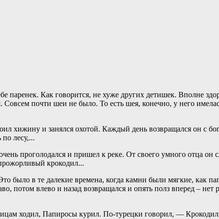
бе паренек. Как говорится, не хуже других детишек. Вполне здо
. Совсем почти шеи не было. То есть шея, конечно, у него имелас
оил хижину и занялся охотой. Каждый день возвращался он с бог
о лесу,...
ень проголодался и пришел к реке. От своего умного отца он сл
 прожорливый крокодил...
то было в те далекие времена, когда камни были мягкие, как пап
раво, потом влево и назад возвращался и опять полз вперед – нет 
ицам ходил, Папиросы курил. По-турецки говорил, — Крокодил,