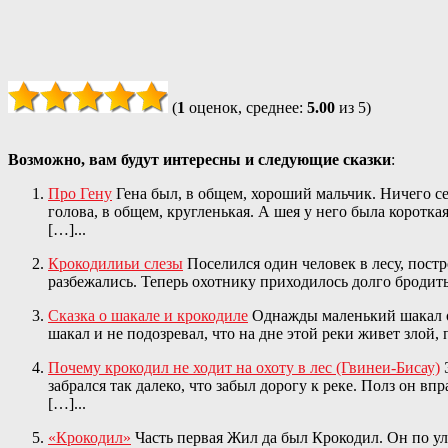
(
1
оценок, среднее:
5.00
из 5)
Возможно, вам будут интересны и следующие сказки
:
Про Гену
Гена был, в общем, хороший мальчик. Ничего се
голова, в общем, кругленькая. А шея у него была короткая
[…]...
Крокодилиьи слезы
Поселился один человек в лесу, постр
разбежались. Теперь охотнику приходилось долго бродить п
Сказка о шакале и крокодиле
Однажды маленький шакал оч
шакал и не подозревал, что на дне этой реки живет злой,
Почему крокодил не ходит на охоту в лес (Гвинеи-Бисау)
Э
забрался так далеко, что забыл дорогу к реке. Полз он вп
[…]...
«Крокодил»
Часть первая Жил да был Крокодил. Он по ул