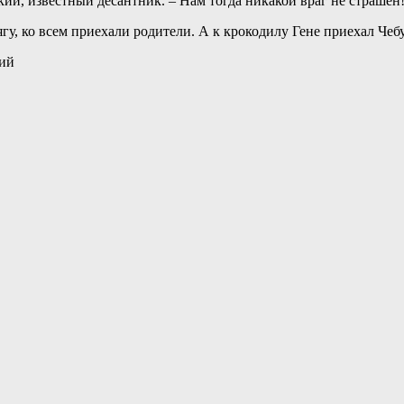
кий, известный десантник. – Нам тогда никакой враг не страшен
, ко всем приехали родители. А к крокодилу Гене приехал Чеб
кий