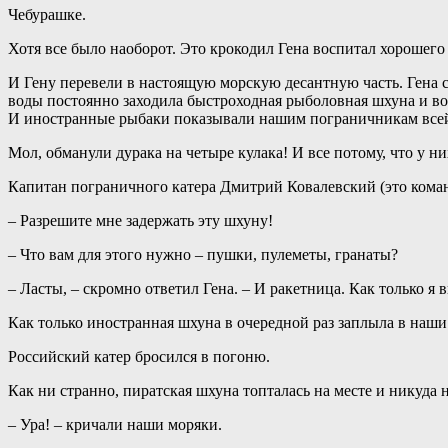
Чебурашке.
Хотя все было наоборот. Это крокодил Гена воспитал хорошего
И Гену перевели в настоящую морскую десантную часть. Гена с
воды постоянно заходила быстроходная рыболовная шхуна и во
И иностранные рыбаки показывали нашим пограничникам всей
Мол, обманули дурака на четыре кулака! И все потому, что у 
Капитан пограничного катера Дмитрий Ковалевский (это коман
– Разрешите мне задержать эту шхуну!
– Что вам для этого нужно – пушки, пулеметы, гранаты?
– Ласты, – скромно ответил Гена. – И ракетница. Как только я
Как только иностранная шхуна в очередной раз заплыла в наши 
Российский катер бросился в погоню.
Как ни странно, пиратская шхуна топталась на месте и никуда 
– Ура! – кричали наши моряки.