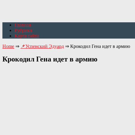
Главная
Рубрики
Карта сайта
Home
⇒
📌Успенский Эдуард
⇒
Крокодил Гена идет в армию
Крокодил Гена идет в армию