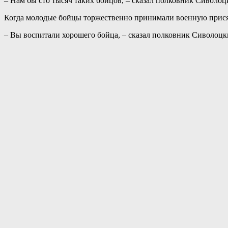
– Нам бы сто тысяч таких бойцов, – сказал полковник Сиволоц
Когда молодые бойцы торжественно принимали военную присягу
– Вы воспитали хорошего бойца, – сказал полковник Сиволоц